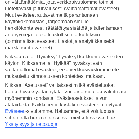
hotellistamme. Esimerkkinä palmujen reunustama hiekkaranta,
on välttämättömiä, jotta verkkosivustomme toimisi
useita uima-altaita, ravintoloita ja baareja, spa, vesiurheilua,
luotettavasti ja turvallisesti (välttämättömät evästeet).
rantalentopalloa ja iltojen viihdeohjelmaa.
Muut evästeet auttavat meitä parantamaan
käyttökokemustasi, tarjoamaan sinulle
Hotellimme Bahia Príncipe San Juan sijaitsee rauhallisella paikalla
henkilökohtaisesti räätälöityä sisältöä ja tallentamaan
trooppisessa ympäristössä n. 1,5 kilometriä pitkän hiekkarannan
anonyymejä tietoja tilastollisiin tarkoituksiin
(toiminnalliset evästeet, tilastot ja analytiikka sekä
äärellä. Hotellilla on rannalla oma ranta-alue. Mikäli pelaat golfia, löytyy
Näytä enemmän
markkinointievästeet).
golfkenttä mukavan matkan päässä hotellilta.
Klikkaamalla "Hyväksy" hyväksyt kaikkien evästeiden
Vesiurheilua, spa ja neljä ravintolaa
käytön. Klikkaamalla "Hylkää" hyväksyt vain
välttämättömät evästeet, eikä verkkosivustomme ole
Keskilämpötila:
Rio San Juan
Rannalla voit lainata kajakkeja ja purjejollia. Viereisellä spa-osastolla on
mukautettu kiinnostuksen kohteidesi mukaan.
mahdollisuus hierontaan ja kauneushoitoihin, tai voit rentoutua
Klikkaa "Asetukset” valitaksesi mitkä evästeluokat
jacuzzissa. Pääravintolan lisäksi hotellilla on meksikolainen, italialainen
haluat hyväksyä tai hylätä. Voit aina muuttaa valintojasi
Rio San Juan
ja aasialainen à la carte -ravintola. Yksi käynti viikossa jokaisessa
myöhemmin kohdasta "Evästeasetukset" sivun
ravintolassa sisältyy All Inclusiveeen, muista tehdä pöytävaraus
alalaidasta. Kaikki tiedot kustakin evästeestä löytyvät
etukäteen!
Evästeet
-sivultamme.
Haluamme, että voit luottaa
siihen, että henkilötietosi ovat meillä turvassa. Lue
Kyläelämää San Juanissa
Heinäkuu
Elokuu
Yksityisyys ja tietosuoja
.
31
31
Pieneen Rio San Juanin kalastajakylään on matkaa noin 10 kilometriä.
°C
°C