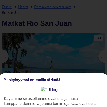
Etusivu
Matkat
Dominikaaninen tasavalta
Rio San Juan
Matkat Rio San Juan
1
/
1
Yksityisyytesi on meille tärkeää
Rio San Juan sopii sinulle, joka haluat rentoutua ja nauttia
yhdessäolosta lähimpiesi kanssa. Kaiken ihanaan rantalomaan
Käytämme sivustollamme evästeitä ja muita
liittyvän löydät Perhelöytö-kategoriaan kuuluvasta All Inclusive -
kumppaneidemme tarjoamia toimintoja. Osa evästeistä