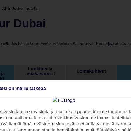
All Inclusive -hotellit
Bur Dubai
otelli. Jos haluat suuremman valikoiman All Inclusive -hotelleja, tutustu 
Luokitus ja
Lomakohteet
ja
asiakasarviot
to
tesi on meille tärkeää
SIVE. VALIKOIDEN AVULLA VOIT VALITA MM. TARKAN L
ivustollamme evästeitä ja muita kumppaneidemme tarjoamia to
stä on välttämättömiä, jotta verkkosivustomme toimisi luotettava
ti (välttämättömät evästeet). Muut evästeet auttavat meitä paran
ustasi, tarjoamaan sinulle henkilökohtaisesti räätälöityä sisält