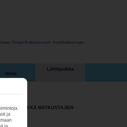
kohteen
Dubai/Arabiemiraatit
-hotellivalikoimaan.
Lähtöpaikka
Hinta
ÄHTÖPÄIVÄN SEKÄ MATKUSTAJIEN
imintoja.
sti ja
tamaan
öä ja