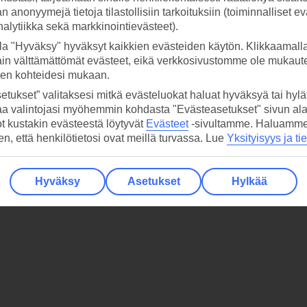
 anonyymejä tietoja tilastollisiin tarkoituksiin (toiminnalliset ev
Näytetään
/
hotelli
1 - 0
0
analytiikka sekä markkinointievästeet).
Ei enempää näytettäviä lomia
la "Hyväksy" hyväksyt kaikkien evästeiden käytön. Klikkaamall
ain välttämättömät evästeet, eikä verkkosivustomme ole mukaute
sen kohteidesi mukaan.
etukset” valitaksesi mitkä evästeluokat haluat hyväksyä tai hylät
aa valintojasi myöhemmin kohdasta "Evästeasetukset" sivun ala
ot kustakin evästeestä löytyvät
Evästeet
-sivultamme.
Haluamme, 
hen, että henkilötietosi ovat meillä turvassa. Lue
Yksityisyys ja ti
Hyväksy
Asetukset
Hylkää