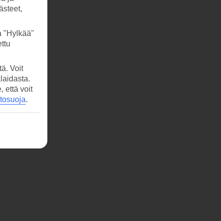
ästeet,
a "Hylkää"
ttu
ä. Voit
laidasta.
että voit
etosuoja
.