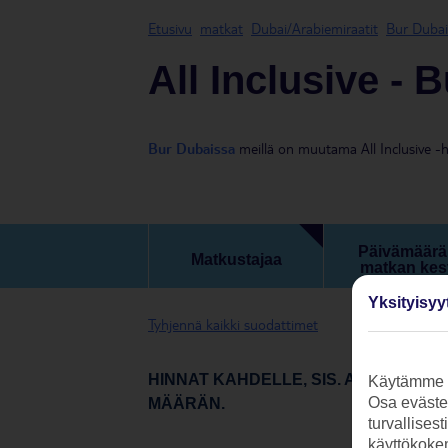
Etusivu
matkat
Dubai/Arabiemiraatit
Bur Dubai
All Inclusive - 
Bur Dubaissa
meillä on muutama All Inclusive -h
Päivämäärä 
Matkustajaa
matkan kes
Yksityisyy
Tyhjennä kaikki suodattimet
HINNAT KAHDELLE, SIS. ALL INCLU
Käytämme s
Osa evästei
MÄÄRÄN.
turvallises
käyttökokem