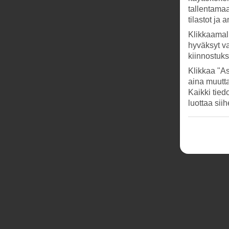
tallentamaan
tilastot ja 
Klikkaamal
hyväksyt v
kiinnostuk
Klikkaa "As
aina muutt
Kaikki tied
luottaa sii