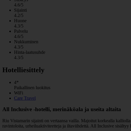
4.6/5
Sijainti
4.2/5
Huone
4.3/5
Palvelu
4.6/5
Nukkuminen
4.3/5
Hinta-laatusuhde
4.3/5
Hotelliesittely
4*
Paikallinen luokitus
WiFi
Care Travel
All Inclusive -hotelli, merinäköala ja useita altaita
Riu Vistamarin sijainti on vertaansa vailla. Majoitut korkealla kallio
ravintoloita, urheiluaktiviteetteja ja iltaviihdettä. All Inclusive sisältyy