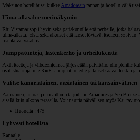
Maksuton hotellibussi kulkee
Amadoresin
rannan ja hotellin väliä use
Uima-allasalue merinäkymin
Riu Vistamar sopii hyvin sekä pariskunnille että perheille, jotka halua
uima-allasta, joista sekä aikuiset että lapset löytävät itselleen sopivan
matala vauva-allas.
Jumppatunteja, lastenkerho ja urheilukenttä
Aktiviteetteja ja viihdeohjelmaa järjestetään päivittäin, niin pienille 
osallistua ohjatuille RiuFit-jumppatunneille ja lapset saavat leikkiä ja
Valitse kanarialainen, aasialainen tai kansainvälinen
Aamiainen, lounas ja päivällinen tarjoillaan Amadores ja Sea Breeze -r
sisällä kuin ulkona terassilla. Voit nauttia päivällisen myös Kai-ravintola
Huoneita : 475
Lyhyesti hotellista
Rannalle