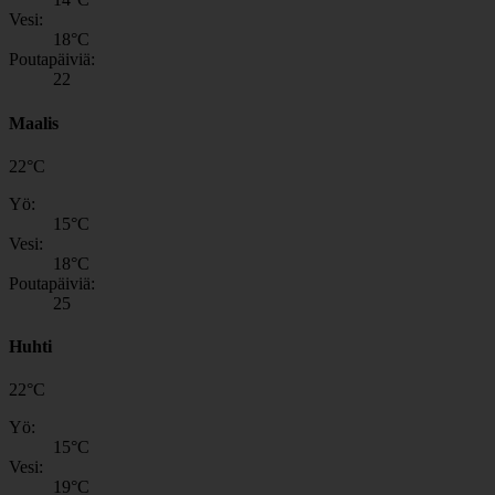
Vesi:
18
°C
Poutapäiviä:
22
Maalis
22
°
C
Yö:
15
°C
Vesi:
18
°C
Poutapäiviä:
25
Huhti
22
°
C
Yö:
15
°C
Vesi:
19
°C