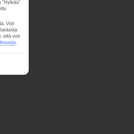
a "Hylkää"
ttu
ä. Voit
laidasta.
että voit
etosuoja
.