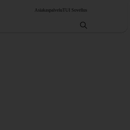
Asiakaspalvelu
TUI Sovellus