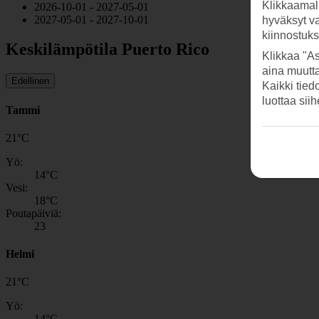
Klikkaamal
2026-10-01 - 2027-05-01
2027-05-01 - 2027-10-01
hyväksyt v
kiinnostuk
Keskilämpötila Puerto Rico
Klikkaa "As
aina muutt
Edellinen
Kaikki tied
luottaa sii
Tammi
21
°
C
Yö:
14
°C
Vesi:
18
°C
Poutapäiviä:
23
Helmi
21
°
C
Yö:
14
°C