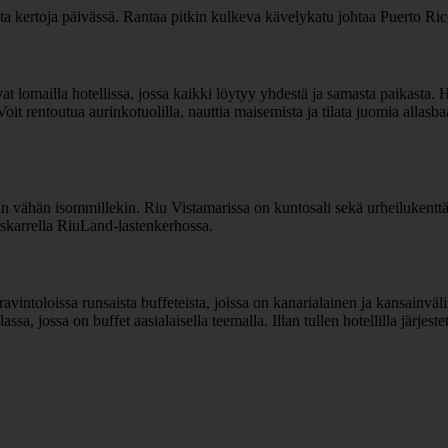
ita kertoja päivässä. Rantaa pitkin kulkeva kävelykatu johtaa Puerto Ri
vat lomailla hotellissa, jossa kaikki löytyy yhdestä ja samasta paikasta.
. Voit rentoutua aurinkotuolilla, nauttia maisemista ja tilata juomia allas
kuin vähän isommillekin. Riu Vistamarissa on kuntosali sekä urheilukenttä
 askarrella RiuLand-lastenkerhossa.
avintoloissa runsaista buffeteista, joissa on kanarialainen ja kansainväl
ssa, jossa on buffet aasialaisella teemalla. Illan tullen hotellilla järjeste