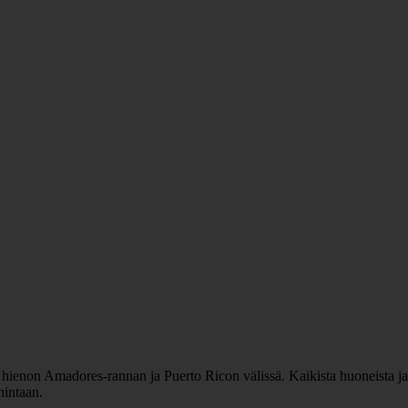
lla hienon Amadores-rannan ja Puerto Ricon välissä. Kaikista huoneista j
 hintaan.