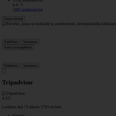
TUIn asiakasarvio:
4.4 / 5
7485 asiakasarviot
Katso hinnat
Edellinen
Seuraava
Katso kuvagalleria
Edellinen
Seuraava
Tripadvisor
4.2/5
Luokitus
4.2 / 5
alkaen
5793 arviota
Siisteys