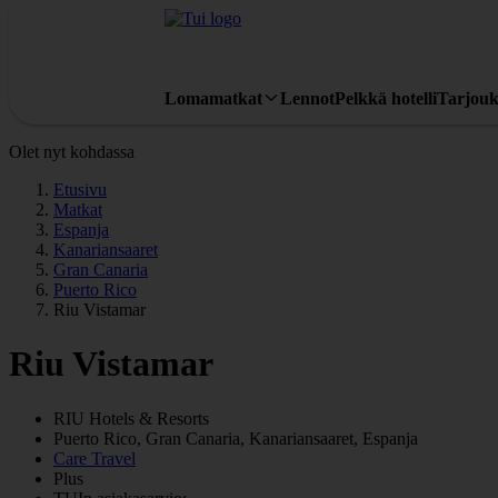
Lomamatkat
Lennot
Pelkkä hotelli
Tarjouk
Olet nyt kohdassa
Etusivu
Matkat
Espanja
Kanariansaaret
Gran Canaria
Puerto Rico
Riu Vistamar
Riu Vistamar
RIU
Hotels & Resorts
Puerto Rico, Gran Canaria, Kanariansaaret, Espanja
Care Travel
Plus