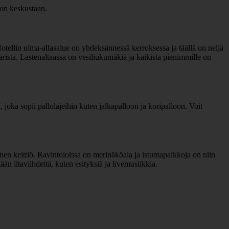
con keskustaan.
 Hotellin uima-allasalue on yhdeksännessä kerroksessa ja täällä on neljä
baarista. Lastenaltaassa on vesiliukumäkiä ja kaikista pienimmille on
, joka sopii pallolajeihin kuten jalkapalloon ja koripalloon. Voit
inen keittiö. Ravintoloissa on merinäköala ja istumapaikkoja on niin
tään iltaviihdettä, kuten esityksiä ja livemusiikkia.