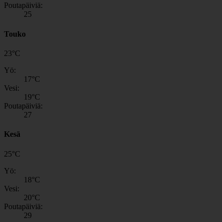
Poutapäiviä:
25
Touko
23
°
C
Yö:
17
°C
Vesi:
19
°C
Poutapäiviä:
27
Kesä
25
°
C
Yö:
18
°C
Vesi:
20
°C
Poutapäiviä:
29