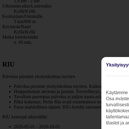
1.9 km - 2 km
Ulkouima-allas/Lastenallas
Kyllä/Kyllä
Keskustaan/Ostoksille
3 km/900 m
Ravintola/Baari
Kyllä/Kyllä
Matka lentokentältä
n. 60 min.
RIU
Yksityisyy
Palvelua pienintä yksityiskohtaa myöten
Palvelua pienintä yksityiskohtaa myöten. Kaikesta, aina sisustuk
Huippuluokan aterioita ja juomia. Terveellisyys, maku ja kaunis 
Käytämme s
Tavallista parempaa palvelua ja paljon kanta-asiakkaita. RIU-h
Osa evästei
Pitkä kokemus. Perhe Riu avasi ensimmäisen hotellinsa 1953. RIU
turvallises
Paras mahdollinen sijainti. RIU-hotellit rakennetaan aina lomak
käyttökokem
RIU konsepti aikavälillä:
tallentamaan
tilastot ja 
2026-05-01 - 2026-10-01