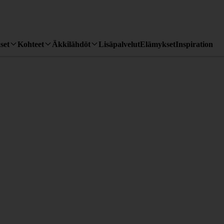
set
Kohteet
Äkkilähdöt
Lisäpalvelut
Elämykset
Inspiration