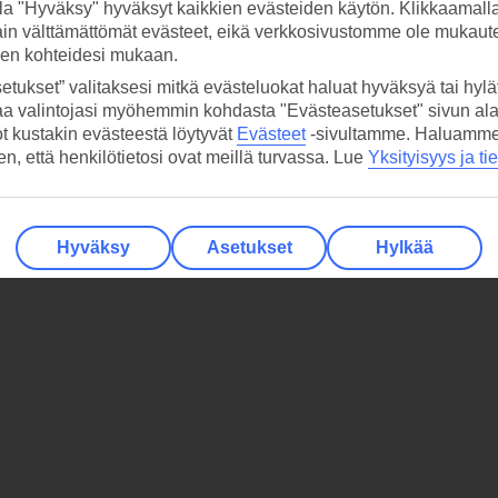
la "Hyväksy" hyväksyt kaikkien evästeiden käytön. Klikkaamall
ain välttämättömät evästeet, eikä verkkosivustomme ole mukaute
sen kohteidesi mukaan.
etukset” valitaksesi mitkä evästeluokat haluat hyväksyä tai hylät
aa valintojasi myöhemmin kohdasta "Evästeasetukset" sivun ala
ot kustakin evästeestä löytyvät
Evästeet
-sivultamme.
Haluamme, 
hen, että henkilötietosi ovat meillä turvassa. Lue
Yksityisyys ja ti
Hyväksy
Asetukset
Hylkää