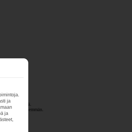
imintoja.
sti ja
 tänäkin päivänä.
tamaan
saisikin hieman enemmän.
öä ja
ästeet,