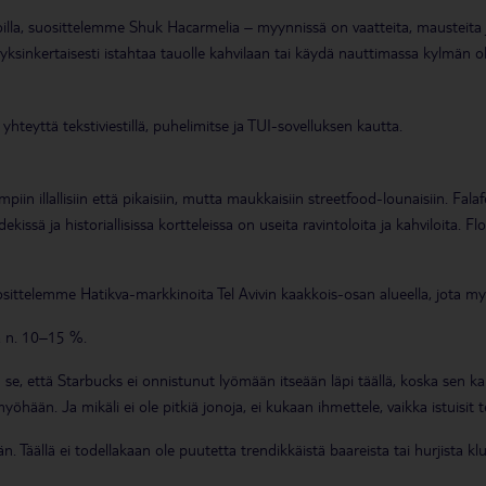
kinoilla, suosittelemme Shuk Hacarmelia – myynnissä on vaatteita, mausteit
tai yksinkertaisesti istahtaa tauolle kahvilaan tai käydä nauttimassa kylmän o
yhteyttä tekstiviestillä, puhelimitse ja TUI-sovelluksen kautta.
mpiin illallisiin että pikaisiin, mutta maukkaisiin streetfood-lounaisiin. Fa
ssä ja historiallisissa kortteleissa on useita ravintoloita ja kahviloita. Fl
suosittelemme Hatikva-markkinoita Tel Avivin kaakkois-osan alueella, jota m
a n. 10–15 %.
 se, että Starbucks ei onnistunut lyömään itseään läpi täällä, koska sen kahv
yöhään. Ja mikäli ei ole pitkiä jonoja, ei kukaan ihmettele, vaikka istuisit te
. Täällä ei todellakaan ole puutetta trendikkäistä baareista tai hurjista klu