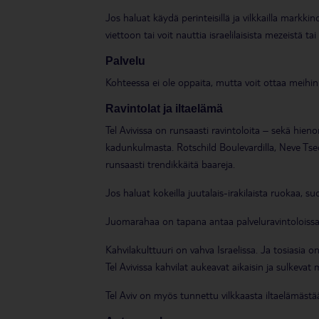
Jos haluat käydä perinteisillä ja vilkkailla mark
viettoon tai voit nauttia israelilaisista mezeistä 
Palvelu
Kohteessa ei ole oppaita, mutta voit ottaa meihin 
Ravintolat ja iltaelämä
Tel Avivissa on runsaasti ravintoloita – sekä hieno
kadunkulmasta. Rotschild Boulevardilla, Neve Tsedeki
runsaasti trendikkäitä baareja.
Jos haluat kokeilla juutalais-irakilaista ruokaa, 
Juomarahaa on tapana antaa palveluravintoloiss
Kahvilakulttuuri on vahva Israelissa. Ja tosiasia on
Tel Avivissa kahvilat aukeavat aikaisin ja sulkevat m
Tel Aviv on myös tunnettu vilkkaasta iltaelämästään