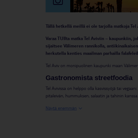
Tällä hetkellä meillä ei ole tarjolla matkoja Tel 
Varaa TUIlta matka Tel Aviviin – kaupunkiin, jo
sijaitsee Välimeren rannikolla, antiikinaikaise
herkutella kenties maailman parhailla falafeleil
Tel Aviv on monipuolinen kaupunki maan Välimeren
Gastronomista streetfoodia
Tel Avivissa on helppo olla kasvissyöjä tai vegaan
pitaleivän, hummuksen, salaatin ja tahinin kanssa.
juutalais-irakilaisessa keittiössä. Se koostuu k
Näytä enemmän
tahinista pitaleivän sisällä. Täydellinen rantalounas
Ranta keskellä Tel Avivin ke
Gordon Beach on vain yksi Tel Avivin monista rann