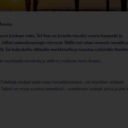
Aviviin.
ka ei koskaan nuku. Tel Aviv on Israelin toiseksi suurin kaupunki ja
n Jaffan satamakaupungin vieressä. Täällä voit ottaa rennosti rannalla j
lä. Tai kuljeskella vilkkailla markkinoilla ja tutustua sykkivään iltaelä
 puoleisella rannikolla ja siellä on mukavan leuto ilmasto.
i. Falafelejä voidaan pitää maan kansallisruokana – ne tarjoillaan yhdessä
 Sabich on myös suosittu streetfood – israelilainen voileipä, jonka juuret 
ovaksikeitetystä kananmunasta, friteeratusta munakoisosta, hummuksesta ja
 tai palatessa hotellille pitkäksi venyneen illan jälkeen.
skustaa
oista, mutta se on yksi suosituimmista. Sekä paikallisten että matkailijoi