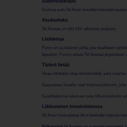
Autonvuokraus
Vuokraa auto Tel Avivin lomallesi kätevästi kaut
Asukasluku
Tel Avivissa on 443 939 vakituista asukasta.
Lisätietoja
Purim on juutalainen juhla, jota tavallisesti viet
lapsetkin. Purinin aikaan Tel Avivissa järjestetään 
Tärkeä tietää
Varaa riittävästi aikaa lentokentällä, sekä maah
Saapuessasi Israeliin saat maahantulokortin, joka 
Suosittelemme lukemaan aina Ulkoministeriön päivi
Liikkuminen lomakohteessa
Tel Avivin keskustassa liikut kaikkialle helposti käv
Polkupyörä
Tel Avivissa on runsaasti pyöräteitä.