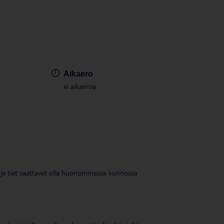
e,
Aikaero
ei aikaeroa
ävät ja tiet saattavat olla huonommassa kunnossa