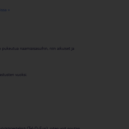
issa »
n pukeutua naamiaisasuihin, niin aikuiset ja
astusten vuoksi.
yöräjärjestelmä (Tel-O-Fun), joten voit noutaa