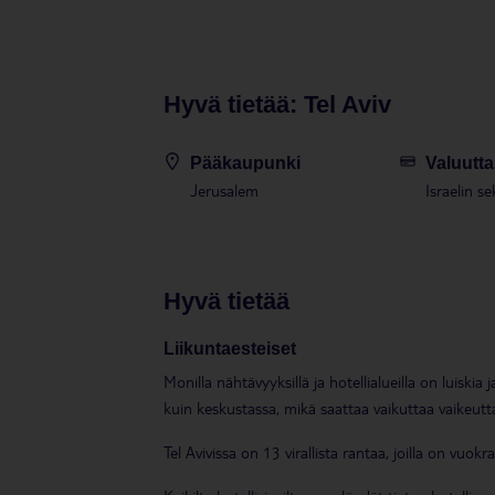
konsertteja.
Varaa Tel Avivin matkasi TUIl
Hyvä tietää: Tel Aviv
Tel Avivin matkat toteutetaan reittilennoin, jot
mutta tavoitat meidät ympäri vuorokauden TUI-sovel
Pääkaupunki
Valuutta
Jerusalem
Israelin se
hyvä tietää
Liikuntaesteiset
Monilla nähtävyyksillä ja hotellialueilla on luiski
kuin keskustassa, mikä saattaa vaikuttaa vaikeutta
Tel Avivissa on 13 virallista rantaa, joilla on vuokr