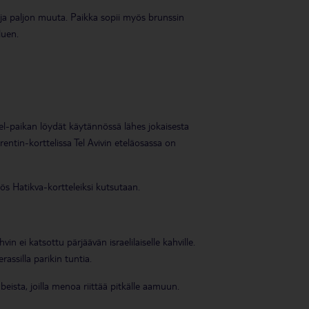
a ja paljon muuta. Paikka sopii myös brunssin
luen.
lafel-paikan löydät käytännössä lähes jokaisesta
orentin-korttelissa Tel Avivin eteläosassa on
yös Hatikva-kortteleiksi kutsutaan.
in ei katsottu pärjäävän israelilaiselle kahville.
rassilla parikin tuntia.
beista, joilla menoa riittää pitkälle aamuun.