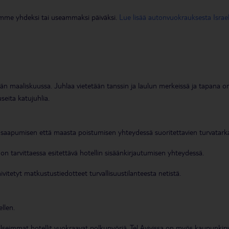
tamme yhdeksi tai useammaksi päiväksi.
Lue lisää autonvuokrauksesta Israel
etään maaliskuussa. Juhlaa vietetään tanssin ja laulun merkeissä ja tapana o
useita katujuhlia.
an saapumisen että maasta poistumisen yhteydessä suoritettavien turvatark
on tarvittaessa esitettävä hotellin sisäänkirjautumisen yhteydessä.
tetyt matkustustiedotteet turvallisuustilanteesta netistä.
ellen.
 Useimmat hotellit vuokraavat polkupyöriä. Tel Avivissa on myös kaupunkip