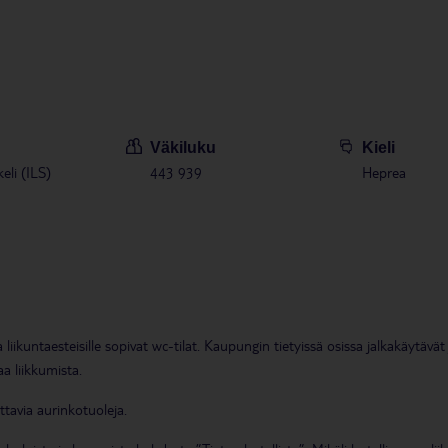
ta
en voit varata matkan pituuden joustavasti. Lomakohteessa ei ole oppaitamm
luksella, tekstiviestillä tai puhelimitse.
Väkiluku
Kieli
keli (ILS)
443 939
Heprea
a ja liikuntaesteisille sopivat wc-tilat. Kaupungin tietyissä osissa jalkakäyt
a liikkumista.
attavia aurinkotuoleja.