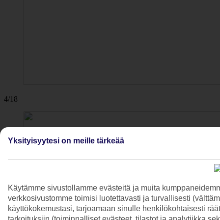
4/18
Yksityisyytesi on meille tärkeää
Käytämme sivustollamme evästeitä ja muita kumppaneidemme t
verkkosivustomme toimisi luotettavasti ja turvallisesti (vält
käyttökokemustasi, tarjoamaan sinulle henkilökohtaisesti räätä
tarkoituksiin (toiminnalliset evästeet, tilastot ja analytiikka s