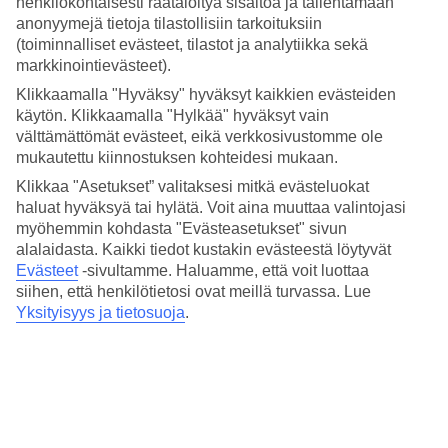
henkilökohtaisesti räätälöityä sisältöä ja tallentamaan
Historiallisia aarteita ja Napoleon
anonyymejä tietoja tilastollisiin tarkoituksiin
(toiminnalliset evästeet, tilastot ja analytiikka sekä
markkinointievästeet).
Juuri nyt meillä ei ole myynnissä matkoja Korsikalle.
Tutustu
Klikkaamalla "Hyväksy" hyväksyt kaikkien evästeiden
muihin Ranskan vaihtoehtoihin »
käytön. Klikkaamalla "Hylkää" hyväksyt vain
välttämättömät evästeet, eikä verkkosivustomme ole
Korsika – Matkat kauniin
mukautettu kiinnostuksen kohteidesi mukaan.
luonnon ja upeiden
Klikkaa "Asetukset” valitaksesi mitkä evästeluokat
haluat hyväksyä tai hylätä. Voit aina muuttaa valintojasi
kulttuurielämysten pariin
myöhemmin kohdasta "Evästeasetukset" sivun
Korsikan saari on täynnä upeaa luontoa, historiaa ja ylpeyttä.
alalaidasta. Kaikki tiedot kustakin evästeestä löytyvät
Pitkät valkoiset hiekkarannat, pienet piilotetut uimalahdet,
Evästeet
-sivultamme.
Haluamme, että voit luottaa
siihen, että henkilötietosi ovat meillä turvassa. Lue
korkeat vuoret ja rehevät kukkulat ovat rinnakkain historiallisten
Yksityisyys ja tietosuoja
.
rakennusten ja postikorttimaisten kylien kanssa
Ranskan
Näytä enemmän
suurimmalla saarella Läntisellä Välimerellä. Korsikalla
houkuttelevat pohjoisesta etelään yltävät vaellusreitit, rento
rantaelämä, ainutlaatuiset kulttuuriaarteet sekä kauniit maisemat.
Lomamatkat
Korsika on Välimeren neljänneksi suurin saari ja se sijaitsee