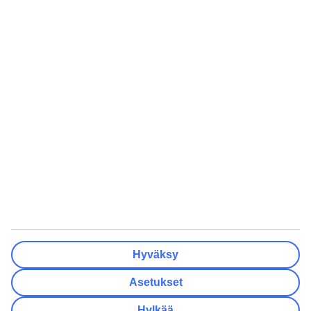
Hintataso
Hintaesimerkit Pariisista
Vesi (1,5 l)
-
n. 1 e
Lisää matkakohteesta
Rokotukset Lisätietoja lääkäriltä tai terveyskeskuksesta sekä
Matkailijan Terveysoppaasta Terveyden ja
hyvinvoinninlaitoksen nettisivuilta.
Kaikki lomakohteet - Korsika
Hyväksy
Asetukset
Ajaccio
Calvi
Hylkää