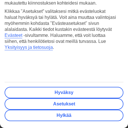
Hinta
mukautettu kiinnostuksen kohteidesi mukaan.
Klikkaa "Asetukset” valitaksesi mitkä evästeluokat
Lähtöpaikka
haluat hyväksyä tai hylätä. Voit aina muuttaa valintojasi
myöhemmin kohdasta "Evästeasetukset" sivun
Tyhjennä kaikki suodattimet
alalaidasta. Kaikki tiedot kustakin evästeestä löytyvät
Evästeet
-sivultamme.
Haluamme, että voit luottaa
siihen, että henkilötietosi ovat meillä turvassa. Lue
Yksityisyys ja tietosuoja
.
Hyväksy
Asetukset
Hylkää