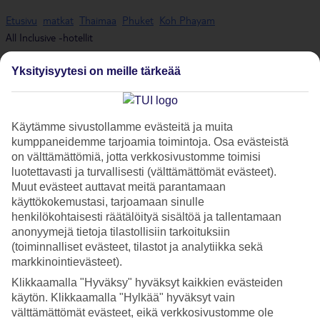
Etusivu
matkat
Thaimaa
Phuket
Koh Phayam
All Inclusive -hotellit
Yksityisyytesi on meille tärkeää
All Inclusive - Koh Phayam
Käytämme sivustollamme evästeitä ja muita
kumppaneidemme tarjoamia toimintoja. Osa evästeistä
SUODATTIMET
on välttämättömiä, jotta verkkosivustomme toimisi
luotettavasti ja turvallisesti (välttämättömät evästeet).
HINNAT KAHDELLE, SIS. ALL INCLUSIVE. VALIKOIDEN
Matkustajaa
Muut evästeet auttavat meitä parantamaan
AVULLA VOIT VALITA MM. TARKAN LÄHTÖPÄIVÄN
käyttökokemustasi, tarjoamaan sinulle
SEKÄ MATKUSTAJIEN MÄÄRÄN.
Päivämäärä ja matkan kesto
henkilökohtaisesti räätälöityä sisältöä ja tallentamaan
anonyymejä tietoja tilastollisiin tarkoituksiin
(toiminnalliset evästeet, tilastot ja analytiikka sekä
Luokitus ja asiakasarviot
Näytetään
/
hotelli
1 - 0
0
markkinointievästeet).
Ei enempää näytettäviä lomia
Klikkaamalla "Hyväksy" hyväksyt kaikkien evästeiden
Lomakohteet
käytön. Klikkaamalla "Hylkää" hyväksyt vain
välttämättömät evästeet, eikä verkkosivustomme ole