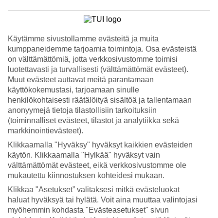
Hae
Käytämme sivustollamme evästeitä ja muita
kumppaneidemme tarjoamia toimintoja. Osa evästeistä
Olet nyt kohdassa
on välttämättömiä, jotta verkkosivustomme toimisi
luotettavasti ja turvallisesti (välttämättömät evästeet).
Etusivu
Muut evästeet auttavat meitä parantamaan
Matkatarjoukset
käyttökokemustasi, tarjoamaan sinulle
Jollyroom-kampanja TUIn kanssa
henkilökohtaisesti räätälöityä sisältöä ja tallentamaan
anonyymejä tietoja tilastollisiin tarkoituksiin
Tervetuloa TUIlle
(toiminnalliset evästeet, tilastot ja analytiikka sekä
markkinointievästeet).
Lisäalennus -150 e parhaisiin
Klikkaamalla "Hyväksy" hyväksyt kaikkien evästeiden
perhehotelleihimme!
käytön. Klikkaamalla "Hylkää" hyväksyt vain
välttämättömät evästeet, eikä verkkosivustomme ole
mukautettu kiinnostuksen kohteidesi mukaan.
Hei Jollyroom-asiakas, hienoa että löysit meille! Tähän olemme
keränneet parhaita perhelomatarjouksiamme juuri nyt. Aloita
Klikkaa "Asetukset” valitaksesi mitkä evästeluokat
lähtölaskenta tulevaan lomaasi tästä!
haluat hyväksyä tai hylätä. Voit aina muuttaa valintojasi
myöhemmin kohdasta "Evästeasetukset" sivun