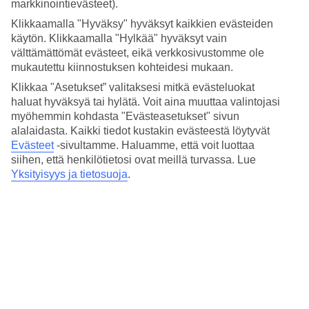
markkinointievästeet).
Klikkaamalla "Hyväksy" hyväksyt kaikkien evästeiden
Hotellit
käytön. Klikkaamalla "Hylkää" hyväksyt vain
välttämättömät evästeet, eikä verkkosivustomme ole
mukautettu kiinnostuksen kohteidesi mukaan.
Hyvä tietää
Asiakaspalvelu
Klikkaa "Asetukset” valitaksesi mitkä evästeluokat
Maksut ja matkaliput
TUI-sovellus
haluat hyväksyä tai hylätä. Voit aina muuttaa valintojasi
myöhemmin kohdasta "Evästeasetukset" sivun
Matkaehdot
Lomapalvelu
alalaidasta. Kaikki tiedot kustakin evästeestä löytyvät
Ennen matkaa
Autonvuokraus
Evästeet
-sivultamme.
Haluamme, että voit luottaa
siihen, että henkilötietosi ovat meillä turvassa. Lue
Lentomatka
myTUI
Yksityisyys ja tietosuoja
.
Lomakohteessa
Ryhmämatkat
Matkan jälkeen
TUI Smiles Rewards Club
TUI Smiles Rewards Club
– Säännöt ja ehdot
TUI
Hyödyllistä
Yritystiedot
Lisäpalvelut