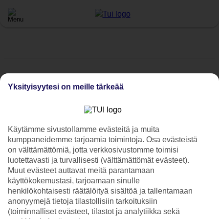
Uutisia, tarjouksia, lomavinkkejä.
Tilaa uutiskirje
>
Yksityisyytesi on meille tärkeää
TUI Finland
Käytämme sivustollamme evästeitä ja muita
kumppaneidemme tarjoamia toimintoja. Osa evästeistä
on välttämättömiä, jotta verkkosivustomme toimisi
luotettavasti ja turvallisesti (välttämättömät evästeet).
Lataa TUI-sovellus
Muut evästeet auttavat meitä parantamaan
käyttökokemustasi, tarjoamaan sinulle
henkilökohtaisesti räätälöityä sisältöä ja tallentamaan
anonyymejä tietoja tilastollisiin tarkoituksiin
(toiminnalliset evästeet, tilastot ja analytiikka sekä
Suositut matkat