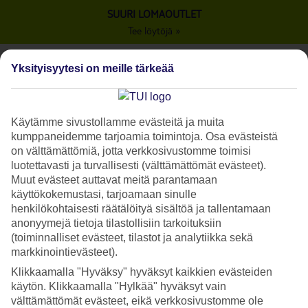
SUURI LOMAOUTLET
Tee löytöjä »
Yksityisyytesi on meille tärkeää
Käytämme sivustollamme evästeitä ja muita
kumppaneidemme tarjoamia toimintoja. Osa evästeistä
on välttämättömiä, jotta verkkosivustomme toimisi
luotettavasti ja turvallisesti (välttämättömät evästeet).
Muut evästeet auttavat meitä parantamaan
käyttökokemustasi, tarjoamaan sinulle
henkilökohtaisesti räätälöityä sisältöä ja tallentamaan
anonyymejä tietoja tilastollisiin tarkoituksiin
(toiminnalliset evästeet, tilastot ja analytiikka sekä
markkinointievästeet).
Klikkaamalla "Hyväksy" hyväksyt kaikkien evästeiden
käytön. Klikkaamalla "Hylkää" hyväksyt vain
välttämättömät evästeet, eikä verkkosivustomme ole