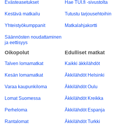
Evästeasetukset
Hae TUI.fi -sivustolta
Kestävä matkailu
Tutustu tarjousehtoihin
Yhteistyökumppanit
Matkalahjakortti
Säännösten noudattaminen
ja eettisyys
Oikopolut
Edulliset matkat
Talven lomamatkat
Kaikki äkkilähdöt
Kesän lomamatkat
Äkkilähdöt Helsinki
Varaa kaupunkiloma
Äkkilähdöt Oulu
Lomat Suomessa
Äkkilähdöt Kreikka
Perheloma
Äkkilähdöt Espanja
Rantalomat
Äkkilähdöt Turkki