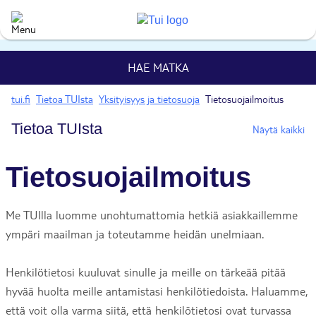
HAE MATKA
tui.fi
Tietoa TUIsta
Yksityisyys ja tietosuoja
Tietosuojailmoitus
Tietoa TUIsta
Näytä kaikki
Tietosuojailmoitus
Me TUIlla luomme unohtumattomia hetkiä asiakkaillemme
ympäri maailman ja toteutamme heidän unelmiaan.
Henkilötietosi kuuluvat sinulle ja meille on tärkeää pitää
hyvää huolta meille antamistasi henkilötiedoista. Haluamme,
että voit olla varma siitä, että henkilötietosi ovat turvassa