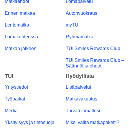
Matkaehdot
Lomapalvelu
Ennen matkaa
Autonvuokraus
Lentomatka
myTUI
Lomakohteessa
Ryhmämatkat
Matkan jälkeen
TUI Smiles Rewards Club
TUI Smiles Rewards Club –
Säännöt ja ehdot
TUI
Hyödyllistä
Yritystiedot
Lisäpalvelut
Työpaikat
Matkavakuutus
Media
Turvaa lomallesi
Yksityisyys ja tietosuoja
Miksi valita matkapaketti?