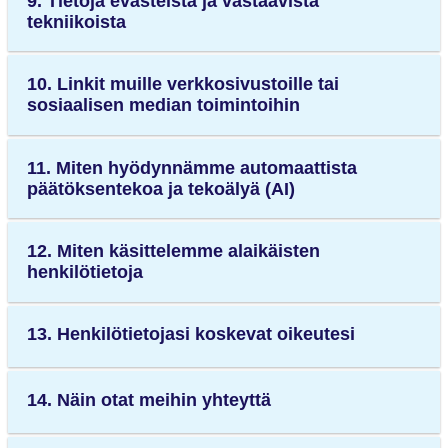
9. Tietoja evästeistä ja vastaavista
tekniikoista
10. Linkit muille verkkosivustoille tai
sosiaalisen median toimintoihin
11. Miten hyödynnämme automaattista
päätöksentekoa ja tekoälyä (AI)
12. Miten käsittelemme alaikäisten
henkilötietoja
13. Henkilötietojasi koskevat oikeutesi
14. Näin otat meihin yhteyttä