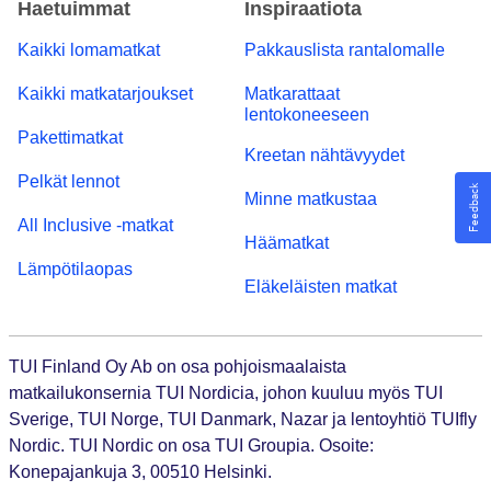
Haetuimmat
Inspiraatiota
Kaikki lomamatkat
Pakkauslista rantalomalle
Kaikki matkatarjoukset
Matkarattaat
lentokoneeseen
Pakettimatkat
Kreetan nähtävyydet
Pelkät lennot
Feedback
Minne matkustaa
All Inclusive -matkat
Häämatkat
Lämpötilaopas
Eläkeläisten matkat
TUI Finland Oy Ab on osa pohjoismaalaista
matkailukonsernia TUI Nordicia, johon kuuluu myös TUI
Sverige, TUI Norge, TUI Danmark, Nazar ja lentoyhtiö TUIfly
Nordic. TUI Nordic on osa TUI Groupia. Osoite:
Konepajankuja 3, 00510 Helsinki.