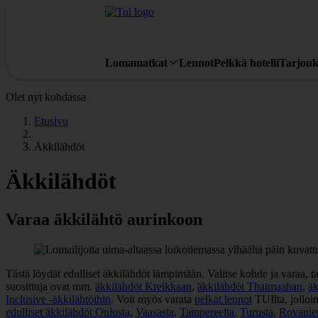
Lomamatkat
Lennot
Pelkkä hotelli
Tarjouk
Olet nyt kohdassa
Etusivu
Äkkilähdöt
Äkkilähdöt
Varaa äkkilähtö aurinkoon
Tästä löydät edulliset äkkilähdöt lämpimään. Valitse kohde ja varaa, ta
suosittuja ovat mm.
äkkilähdöt Kreikkaan
,
äkkilähdöt Thaimaahan
,
äk
Inclusive -äkkilähtöihin
. Voit myös varata
pelkät lennot
TUIlta, jolloi
edulliset äkkilähdöt Oulusta
,
Vaasasta
,
Tampereelta
,
Turusta
,
Rovanie