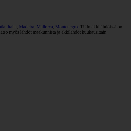
tia
,
Italia
,
Madeira
,
Mallorca
,
Montenegro
. TUIn äkkilähdöissä on
Katso myös lähdöt maakunnista ja äkkilähdöt kuukausittain.