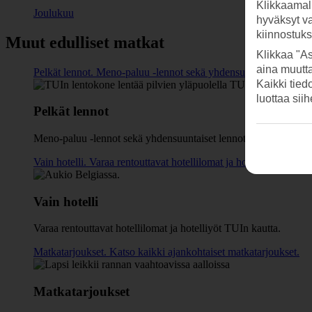
Klikkaamal
Joulukuu
hyväksyt v
kiinnostuk
Muut edulliset matkat
Klikkaa "As
aina muutt
Pelkät lennot. Meno-paluu -lennot sekä yhdensuuntaiset lennot 
Kaikki tied
luottaa sii
Pelkät lennot
Meno-paluu -lennot sekä yhdensuuntaiset lennot lomakohteisiin
Vain hotelli. Varaa rentouttavat hotellilomat ja hotelliyöt TUIn k
Vain hotelli
Varaa rentouttavat hotellilomat ja hotelliyöt TUIn kautta.
Matkatarjoukset. Katso kaikki ajankohtaiset matkatarjoukset.
Matkatarjoukset