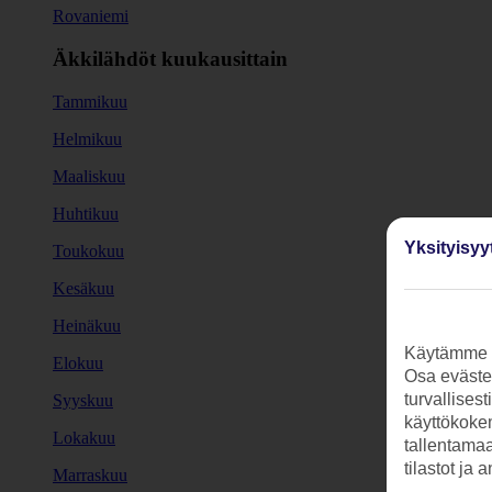
Rovaniemi
Äkkilähdöt kuukausittain
Tammikuu
Helmikuu
Maaliskuu
Huhtikuu
Yksityisyy
Toukokuu
Kesäkuu
Heinäkuu
Käytämme s
Elokuu
Osa evästei
turvallises
Syyskuu
käyttökokem
Lokakuu
tallentamaan
tilastot ja 
Marraskuu