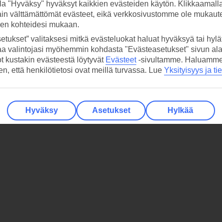
la "Hyväksy" hyväksyt kaikkien evästeiden käytön. Klikkaamall
ain välttämättömät evästeet, eikä verkkosivustomme ole mukaute
sen kohteidesi mukaan.
etukset” valitaksesi mitkä evästeluokat haluat hyväksyä tai hylät
aa valintojasi myöhemmin kohdasta "Evästeasetukset" sivun ala
lomakohteisiin.
ot kustakin evästeestä löytyvät
Evästeet
-sivultamme.
Haluamme, 
hen, että henkilötietosi ovat meillä turvassa. Lue
Yksityisyys ja ti
.
Hyväksy
Asetukset
Hylkää
autta.