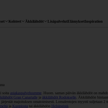
set
Kohteet
Äkkilähdöt
Lisäpalvelut
Elämykset
Inspiration
i soita
asiakaspalveluumme
. Huom. saman päivän äkkilähdöt on mahdoll
kilähdöt Gran Canarialle
ja
äkkilähdöt Rodokselle
. Äkkilähdön hintaan
n järjestät majoituksen omatoimisesti. Lomalentojen myynti suljetaan 2 t
meltä
ja
Kuopiosta
tai äkkilähdön
Helsingistä
.