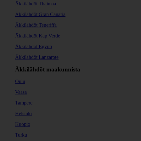
Äkkilähdöt Thaimaa
Äkkilähdöt Gran Canaria
Äkkilähdöt Teneriffa
Äkkilähdöt Kap Verde
Äkkilähdöt Egypti
Äkkilähdöt Lanzarote
Äkkilähdöt maakunnista
Oulu
Vaasa
Tampere
Helsinki
Kuopio
Turku