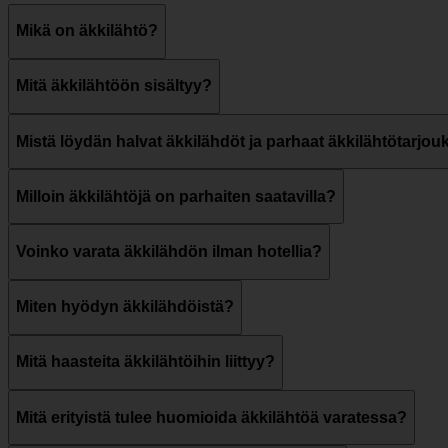
Mikä on äkkilähtö?
Mitä äkkilähtöön sisältyy?
Mistä löydän halvat äkkilähdöt ja parhaat äkkilähtötarjou
Milloin äkkilähtöjä on parhaiten saatavilla?
Voinko varata äkkilähdön ilman hotellia?
Miten hyödyn äkkilähdöistä?
Mitä haasteita äkkilähtöihin liittyy?
Mitä erityistä tulee huomioida äkkilähtöä varatessa?