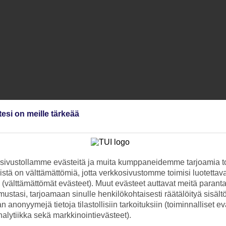
tesi on meille tärkeää
ivustollamme evästeitä ja muita kumppaneidemme tarjoamia to
stä on välttämättömiä, jotta verkkosivustomme toimisi luotettava
ti (välttämättömät evästeet). Muut evästeet auttavat meitä paran
ustasi, tarjoamaan sinulle henkilökohtaisesti räätälöityä sisält
 anonyymejä tietoja tilastollisiin tarkoituksiin (toiminnalliset ev
analytiikka sekä markkinointievästeet).