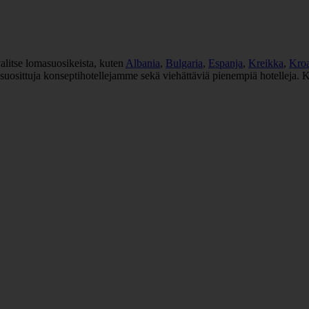
alitse lomasuosikeista, kuten
Albania
,
Bulgaria
,
Espanja
,
Kreikka
,
Kroa
suosittuja konseptihotellejamme sekä viehättäviä pienempiä hotelleja. 