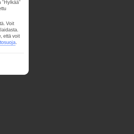
a "Hylkää"
ttu
ä. Voit
laidasta.
että voit
etosuoja
.