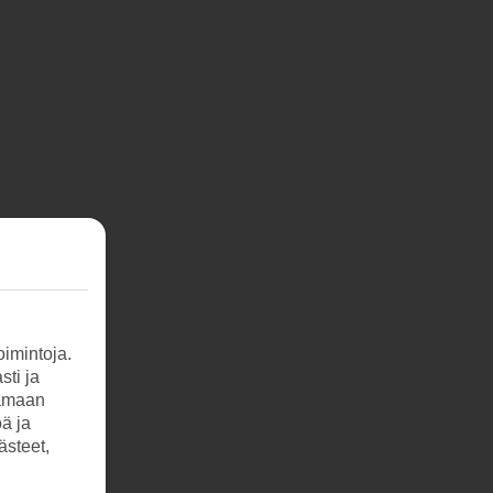
imintoja.
sti ja
tamaan
öä ja
ästeet,