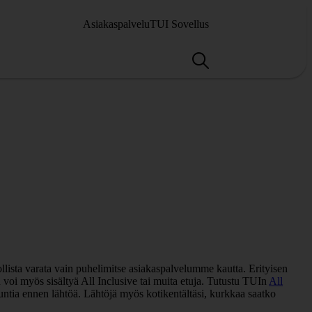
Asiakaspalvelu
TUI Sovellus
ista varata vain puhelimitse asiakaspalvelumme kautta. Erityisen
 voi myös sisältyä All Inclusive tai muita etuja. Tutustu TUIn
All
untia ennen lähtöä. Lähtöjä myös kotikentältäsi, kurkkaa saatko