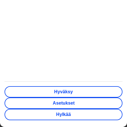
TUI BLUE Riu Tikida Garden TTTT
TUI BLUE Riu Tikida Garden sijaitsee 3 km päässä Marrakechin
tunnelmallisesta vanhasta kaupungista. Kaupunkiin on hotellilta
bussikuljetus, Vehreässä ympäristössä sijaitsevalla hotellilla on
aurinkoisessa paikassa sijaitseva allasalue, viihdeohjelmaa, spa,
jacuzzi, hyvä palvelu ja All Inclusive. Hotelli toivottaa tervetulleeksi
Hyväksy
kaikki 16 v täyttäneet.
Asetukset
Hylkää
Krakova