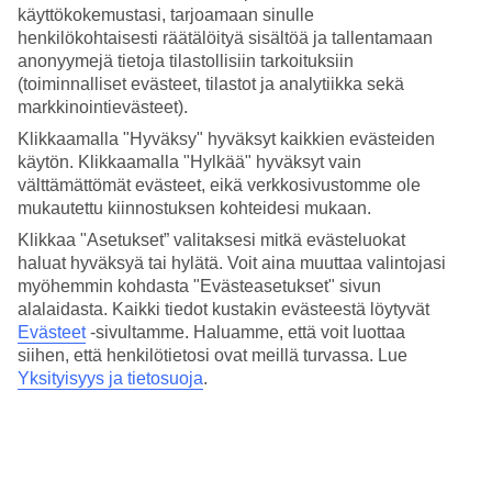
käyttökokemustasi, tarjoamaan sinulle
henkilökohtaisesti räätälöityä sisältöä ja tallentamaan
anonyymejä tietoja tilastollisiin tarkoituksiin
(toiminnalliset evästeet, tilastot ja analytiikka sekä
Joustavat matkan pituudet
markkinointievästeet).
Klikkaamalla "Hyväksy" hyväksyt kaikkien evästeiden
TUIlla voit räätälöidä matkan pituuden juuri sinun tarpeisiisi
käytön. Klikkaamalla "Hylkää" hyväksyt vain
sopivaksi. Valitse kahden viikon häämatka kaukaisella saarella,
välttämättömät evästeet, eikä verkkosivustomme ole
viikon aktiiviloma eksoottisessa paikassa tai viikonloppu upeassa
mukautettu kiinnostuksen kohteidesi mukaan.
kaupunkikohteessa. Matkapaketin sijaan voit myös varata
pelkän
Klikkaa "Asetukset” valitaksesi mitkä evästeluokat
lennon
tai
pelkän hotellin
. TUIn
yhdistelmälomilla
voit yhdistää
haluat hyväksyä tai hylätä. Voit aina muuttaa valintojasi
kaksi eri lomakohdetta ja hotellia saman matkan aikana.
myöhemmin kohdasta "Evästeasetukset" sivun
alalaidasta. Kaikki tiedot kustakin evästeestä löytyvät
Evästeet
-sivultamme.
Haluamme, että voit luottaa
siihen, että henkilötietosi ovat meillä turvassa. Lue
Yksityisyys ja tietosuoja
.
Elämykset
Varaamalla TUI
elämyksen
täytät häämatkasi upeilla muistoilla,