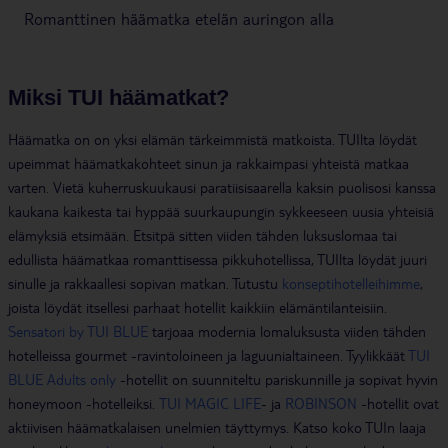
Romanttinen häämatka etelän auringon alla
Miksi TUI häämatkat?
Häämatka on on yksi elämän tärkeimmistä matkoista. TUIlta löydät
upeimmat häämatkakohteet sinun ja rakkaimpasi yhteistä matkaa
varten. Vietä kuherruskuukausi paratiisisaarella kaksin puolisosi kanssa
kaukana kaikesta tai hyppää suurkaupungin sykkeeseen uusia yhteisiä
elämyksiä etsimään. Etsitpä sitten viiden tähden luksuslomaa tai
edullista häämatkaa romanttisessa pikkuhotellissa, TUIlta löydät juuri
sinulle ja rakkaallesi sopivan matkan. Tutustu
konseptihotelleihimme
,
joista löydät itsellesi parhaat hotellit kaikkiin elämäntilanteisiin.
Sensatori by TUI BLUE
tarjoaa modernia lomaluksusta viiden tähden
hotelleissa gourmet -ravintoloineen ja laguunialtaineen. Tyylikkäät
TUI
BLUE Adults only
-hotellit on suunniteltu pariskunnille ja sopivat hyvin
honeymoon -hotelleiksi.
TUI MAGIC LIFE
- ja
ROBINSON
-hotellit ovat
aktiivisen häämatkalaisen unelmien täyttymys. Katso koko TUIn laaja