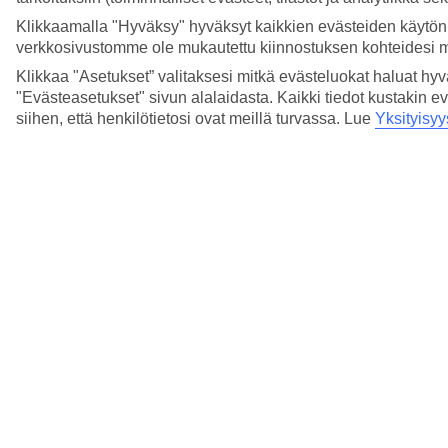
Klikkaamalla "Hyväksy" hyväksyt kaikkien evästeiden käytön.
verkkosivustomme ole mukautettu kiinnostuksen kohteidesi 
Klikkaa "Asetukset” valitaksesi mitkä evästeluokat haluat hy
"Evästeasetukset" sivun alalaidasta. Kaikki tiedot kustakin ev
siihen, että henkilötietosi ovat meillä turvassa. Lue
Yksityisyy
5/16