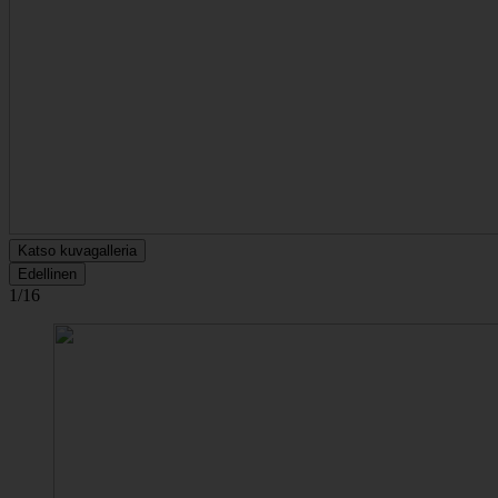
Katso kuvagalleria
Edellinen
1/16