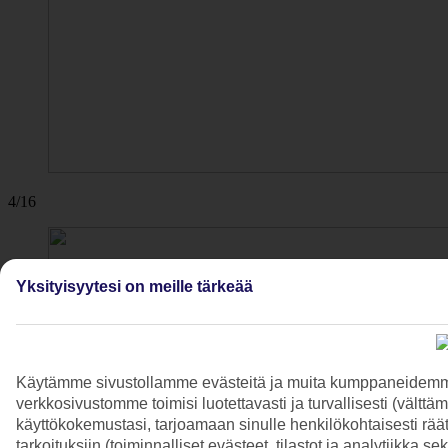
4/16
Yksityisyytesi on meille tärkeää
Käytämme sivustollamme evästeitä ja muita kumppaneidemme t
verkkosivustomme toimisi luotettavasti ja turvallisesti (vält
käyttökokemustasi, tarjoamaan sinulle henkilökohtaisesti räätä
tarkoituksiin (toiminnalliset evästeet, tilastot ja analytiikka s