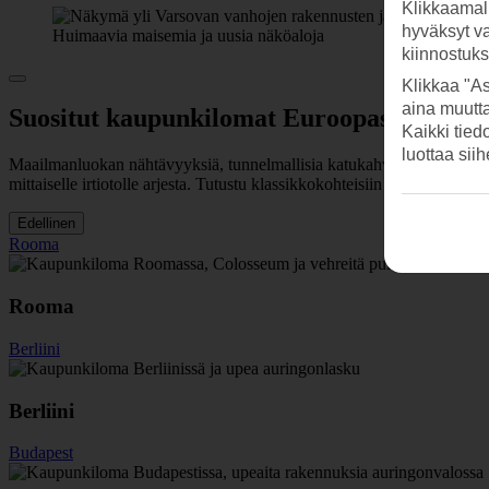
Klikkaamal
hyväksyt v
Huimaavia maisemia ja uusia näköaloja
kiinnostuk
Klikkaa "As
aina muutt
Suositut kaupunkilomat Euroopassa
Kaikki tied
luottaa sii
Maailmanluokan nähtävyyksiä, tunnelmallisia katukahviloita, musikaa
mittaiselle irtiotolle arjesta. Tutustu klassikkokohteisiin ja varaa ka
Edellinen
Rooma
Rooma
Berliini
Berliini
Budapest