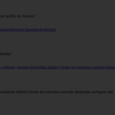
ore tai Rio de Janeiro?
 kaupunkilomien klassikkokohteista?
hteista?
ykkeen, tutustua kuuluisiin nähtävyyksiin tai rentoutua rannalla lämp
uluisiin nähtävyyksiin tai rentoutua rannalla lämpimän auringon alla.