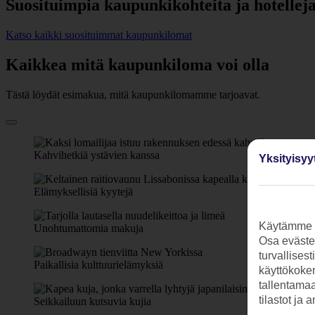
Suosituimpia kaupunkikohteita ja hotellej
Katso kaikki suosituimmat kaupunkilomat
Kaikkea mitä kaupunkiloma voi olla
Tästä löydät esimakua, mitä kaupunkilomamme tarjoavat.
Kahvihetkiä ystävien kanssa
Yksityisyy
Elämyksellisiä kyytejä
Käytämme s
Unohtumattomia makuja
Osa evästei
turvallises
Paikallisia kulttuurielämyksiä
käyttökokem
tallentamaan
tilastot ja 
Seikkailuun kutsuvia kujia