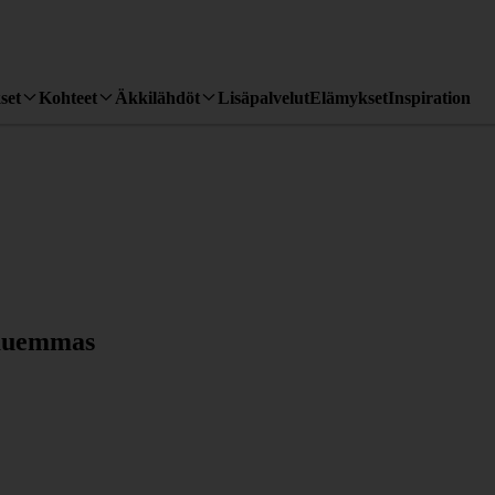
set
Kohteet
Äkkilähdöt
Lisäpalvelut
Elämykset
Inspiration
kauemmas