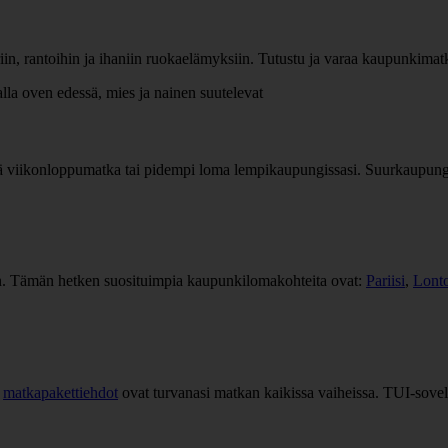
iin, rantoihin ja ihaniin ruokaelämyksiin. Tutustu ja varaa kaupunkima
essä viikonloppumatka tai pidempi loma lempikaupungissasi. Suurkaupungi
. Tämän hetken suosituimpia kaupunkilomakohteita ovat:
Pariisi
,
Lont
a
matkapakettiehdot
ovat turvanasi matkan kaikissa vaiheissa. TUI-sovel