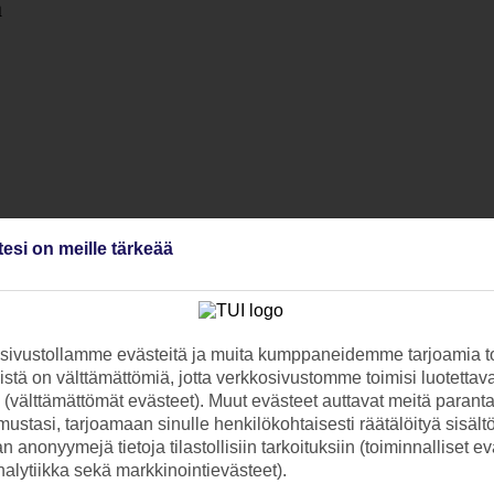
a
tesi on meille tärkeää
ivustollamme evästeitä ja muita kumppaneidemme tarjoamia to
stä on välttämättömiä, jotta verkkosivustomme toimisi luotettava
ti (välttämättömät evästeet). Muut evästeet auttavat meitä paran
ustasi, tarjoamaan sinulle henkilökohtaisesti räätälöityä sisält
 anonyymejä tietoja tilastollisiin tarkoituksiin (toiminnalliset ev
analytiikka sekä markkinointievästeet).