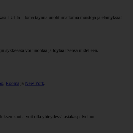
tkasi TUIlta – loma täynnä unohtumattomia muistoja ja elämyksiä!
n sykkeessä voi unohtaa ja löytää itsensä uudelleen.
oo
,
Rooma
ja
New York
.
luksen kautta voit olla yhteydessä asiakaspalveluun