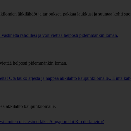
kilomien äkkilähdöt ja tarjoukset, pakkaa laukkusi ja suuntaa kohti s
vastinetta rahoillesi ja voit viettää helposti pidemmänkin loman.
t viettää helposti pidemmänkin loman.
ltä! Ota tauko arjesta ja nappaa äkkilähtö kaupunkilomalle.. Hinta ka
paa äkkilähtö kaupunkilomalle.
i - miten olisi esimerkiksi Singapore tai Rio de Janeiro?