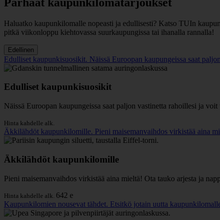
Parhaat kaupunkilomatarjoukset
Haluatko kaupunkilomalle nopeasti ja edullisesti? Katso TUIn kaupun
pitkä viikonloppu kiehtovassa suurkaupungissa tai ihanalla rannalla!
Edellinen
Edulliset kaupunkisuosikit. Näissä Euroopan kaupungeissa saat paljon 
Edulliset kaupunkisuosikit
Näissä Euroopan kaupungeissa saat paljon vastinetta rahoillesi ja voi
Hinta kahdelle alk.
Äkkilähdöt kaupunkilomille. Pieni maisemanvaihdos virkistää aina mie
Äkkilähdöt kaupunkilomille
Pieni maisemanvaihdos virkistää aina mieltä! Ota tauko arjesta ja nap
642 e
Hinta kahdelle alk.
Kaupunkilomien nousevat tähdet. Etsitkö jotain uutta kaupunkilomalles