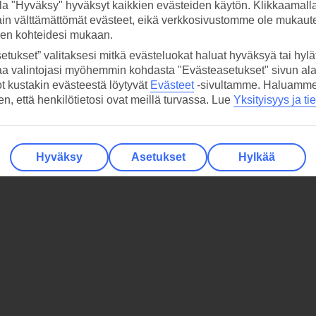
la "Hyväksy" hyväksyt kaikkien evästeiden käytön. Klikkaamall
ain välttämättömät evästeet, eikä verkkosivustomme ole mukaute
sen kohteidesi mukaan.
etukset” valitaksesi mitkä evästeluokat haluat hyväksyä tai hylät
aa valintojasi myöhemmin kohdasta "Evästeasetukset" sivun ala
ot kustakin evästeestä löytyvät
Evästeet
-sivultamme.
Haluamme, 
hen, että henkilötietosi ovat meillä turvassa. Lue
Yksityisyys ja ti
leja, kylpylöitä - kaupunkiloman mahdollisuudet ovat rajattomat. Kau
upunkiloma Eurooppaan!
Hyväksy
Asetukset
Hylkää