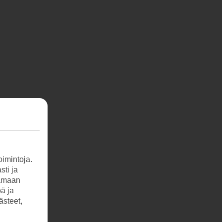
imintoja.
sti ja
tamaan
öä ja
ästeet,