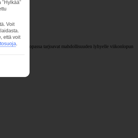
a "Hylkää"
ttu
ä. Voit
laidasta.
että voit
etosuoja
.
punkilomat Euroopassa tarjoavat mahdollisuuden lyhyelle viikonlopun