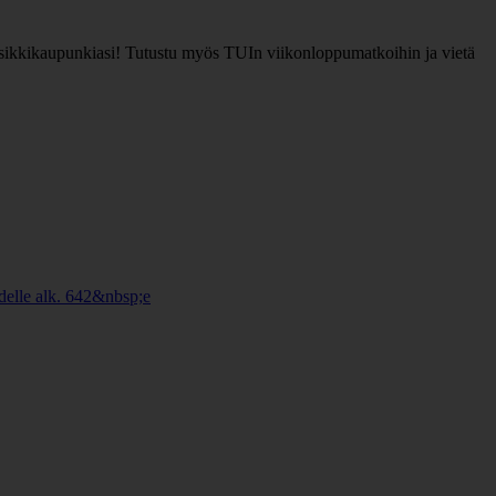
uosikkikaupunkiasi! Tutustu myös TUIn viikonloppumatkoihin ja vietä
hdelle alk. 642&nbsp;e