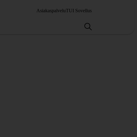
Asiakaspalvelu
TUI Sovellus