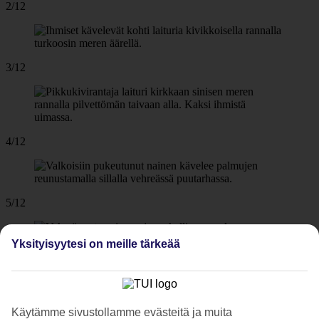
2/12
3/12
4/12
5/12
Yksityisyytesi on meille tärkeää
6/12
Käytämme sivustollamme evästeitä ja muita