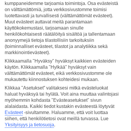
kumppaneidemme tarjoamia toimintoja. Osa evästeistä
7/12
on välttämättömiä, jotta verkkosivustomme toimisi
luotettavasti ja turvallisesti (välttämättömät evästeet).
Muut evästeet auttavat meitä parantamaan
käyttökokemustasi, tarjoamaan sinulle
henkilökohtaisesti räätälöityä sisältöä ja tallentamaan
8/12
anonyymejä tietoja tilastollisiin tarkoituksiin
(toiminnalliset evästeet, tilastot ja analytiikka sekä
markkinointievästeet).
Klikkaamalla "Hyväksy" hyväksyt kaikkien evästeiden
9/12
käytön. Klikkaamalla "Hylkää" hyväksyt vain
välttämättömät evästeet, eikä verkkosivustomme ole
mukautettu kiinnostuksen kohteidesi mukaan.
Klikkaa "Asetukset” valitaksesi mitkä evästeluokat
10/12
haluat hyväksyä tai hylätä. Voit aina muuttaa valintojasi
myöhemmin kohdasta "Evästeasetukset" sivun
alalaidasta. Kaikki tiedot kustakin evästeestä löytyvät
Evästeet
-sivultamme.
Haluamme, että voit luottaa
11/12
siihen, että henkilötietosi ovat meillä turvassa. Lue
Yksityisyys ja tietosuoja
.