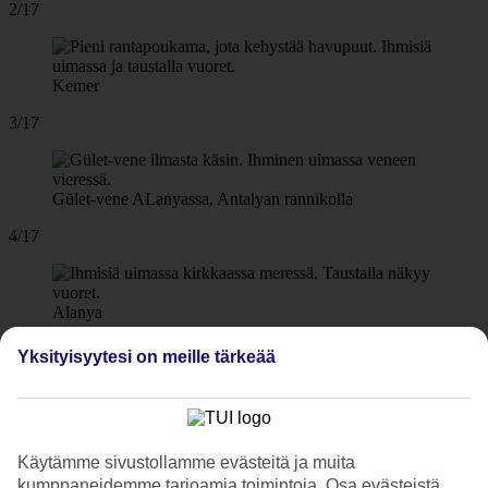
2/17
Kemer
3/17
Gület-vene ALanyassa, Antalyan rannikolla
4/17
Alanya
5/17
Yksityisyytesi on meille tärkeää
Käy kävelyllä meren äärellä Alanyassa.
Käytämme sivustollamme evästeitä ja muita
6/17
kumppaneidemme tarjoamia toimintoja. Osa evästeistä