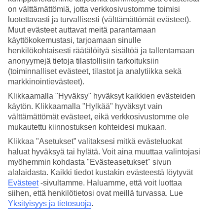
on välttämättömiä, jotta verkkosivustomme toimisi
luotettavasti ja turvallisesti (välttämättömät evästeet).
SIde
Muut evästeet auttavat meitä parantamaan
7/17
käyttökokemustasi, tarjoamaan sinulle
henkilökohtaisesti räätälöityä sisältöä ja tallentamaan
anonyymejä tietoja tilastollisiin tarkoituksiin
(toiminnalliset evästeet, tilastot ja analytiikka sekä
Turkkilaisia mezejä T
markkinointievästeet).
8/17
Klikkaamalla "Hyväksy" hyväksyt kaikkien evästeiden
käytön. Klikkaamalla "Hylkää" hyväksyt vain
välttämättömät evästeet, eikä verkkosivustomme ole
Moskeija Alanyassa
mukautettu kiinnostuksen kohteidesi mukaan.
9/17
Klikkaa "Asetukset” valitaksesi mitkä evästeluokat
haluat hyväksyä tai hylätä. Voit aina muuttaa valintojasi
myöhemmin kohdasta "Evästeasetukset" sivun
Belekissä on useita hienoja golfkenttiä.
alalaidasta. Kaikki tiedot kustakin evästeestä löytyvät
Evästeet
-sivultamme.
Haluamme, että voit luottaa
10/17
siihen, että henkilötietosi ovat meillä turvassa. Lue
Yksityisyys ja tietosuoja
.
Turunc