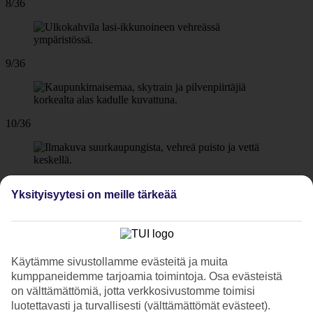
8/36
9/36
10/36
11/36
Yksityisyytesi on meille tärkeää
Wat Arun
12/36
Käytämme sivustollamme evästeitä ja muita
kumppaneidemme tarjoamia toimintoja. Osa evästeistä
on välttämättömiä, jotta verkkosivustomme toimisi
Wat Phra Kaew
luotettavasti ja turvallisesti (välttämättömät evästeet).