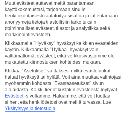
Muut evästeet auttavat meitä parantamaan
13/36
käyttökokemustasi, tarjoamaan sinulle
henkilökohtaisesti räätälöityä sisältöä ja tallentamaan
anonyymejä tietoja tilastollisiin tarkoituksiin
(toiminnalliset evästeet, tilastot ja analytiikka sekä
14/36
markkinointievästeet).
Klikkaamalla "Hyväksy" hyväksyt kaikkien evästeiden
käytön. Klikkaamalla "Hylkää" hyväksyt vain
Grand Palace
välttämättömät evästeet, eikä verkkosivustomme ole
mukautettu kiinnostuksen kohteidesi mukaan.
15/36
Klikkaa "Asetukset” valitaksesi mitkä evästeluokat
haluat hyväksyä tai hylätä. Voit aina muuttaa valintojasi
Kultainen Buddha
myöhemmin kohdasta "Evästeasetukset" sivun
16/36
alalaidasta. Kaikki tiedot kustakin evästeestä löytyvät
Evästeet
-sivultamme.
Haluamme, että voit luottaa
siihen, että henkilötietosi ovat meillä turvassa. Lue
Yksityisyys ja tietosuoja
.
17/36
Wat Arun