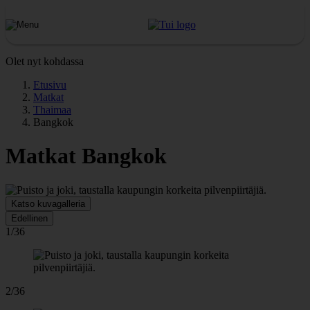
Olet nyt kohdassa
Etusivu
Matkat
Thaimaa
Bangkok
Matkat Bangkok
Katso kuvagalleria
Edellinen
1/36
2/36