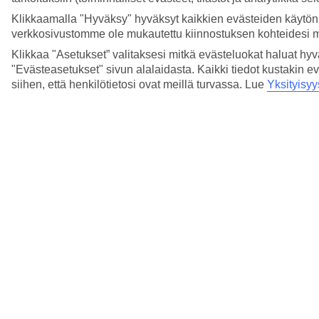
Klikkaamalla "Hyväksy" hyväksyt kaikkien evästeiden käytön.
verkkosivustomme ole mukautettu kiinnostuksen kohteidesi 
Klikkaa "Asetukset” valitaksesi mitkä evästeluokat haluat hy
"Evästeasetukset" sivun alalaidasta. Kaikki tiedot kustakin ev
siihen, että henkilötietosi ovat meillä turvassa. Lue
Yksityisyy
6/23