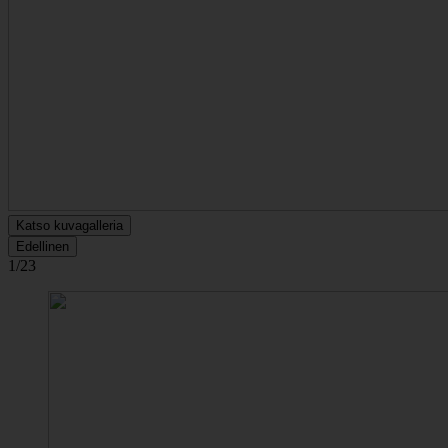
Katso kuvagalleria
Edellinen
1/23