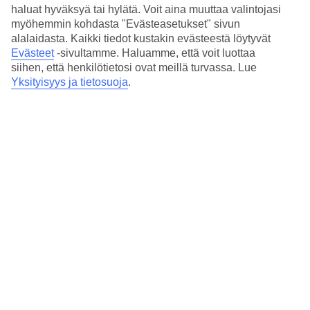
haluat hyväksyä tai hylätä. Voit aina muuttaa valintojasi
myöhemmin kohdasta "Evästeasetukset" sivun
13/19
alalaidasta. Kaikki tiedot kustakin evästeestä löytyvät
Evästeet
-sivultamme.
Haluamme, että voit luottaa
siihen, että henkilötietosi ovat meillä turvassa. Lue
Yksityisyys ja tietosuoja
.
14/19
15/19
16/19
17/19