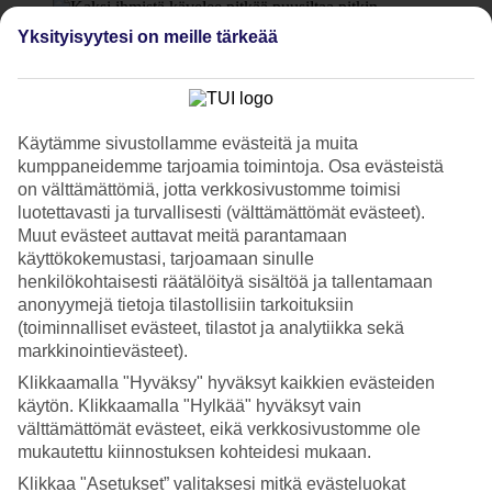
Yksityisyytesi on meille tärkeää
8/19
Käytämme sivustollamme evästeitä ja muita
9/19
kumppaneidemme tarjoamia toimintoja. Osa evästeistä
on välttämättömiä, jotta verkkosivustomme toimisi
luotettavasti ja turvallisesti (välttämättömät evästeet).
Muut evästeet auttavat meitä parantamaan
10/19
käyttökokemustasi, tarjoamaan sinulle
henkilökohtaisesti räätälöityä sisältöä ja tallentamaan
anonyymejä tietoja tilastollisiin tarkoituksiin
(toiminnalliset evästeet, tilastot ja analytiikka sekä
11/19
markkinointievästeet).
Klikkaamalla "Hyväksy" hyväksyt kaikkien evästeiden
käytön. Klikkaamalla "Hylkää" hyväksyt vain
välttämättömät evästeet, eikä verkkosivustomme ole
12/19
mukautettu kiinnostuksen kohteidesi mukaan.
Klikkaa "Asetukset” valitaksesi mitkä evästeluokat