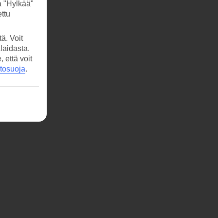
a "Hylkää"
ttu
ä. Voit
laidasta.
että voit
etosuoja
.