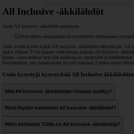
All Inclusive -äkkilähdöt
Varaa All Inclusive -äkkilähtö aurinkoon
Tältä sivulta löydät kaikki All Inclusive -äkkilähdöt lähiviikoille. Al
ajaksi.Tutustu TUIn laajaan valikoimaan halpoja All Inclusive -äkkilä
loman, varaa matkasi heti sillä paikkoja on rajoitetusti ja edullisimm
Huomioithan, että lomalentojen myynti suljetaan 2 tuntia ennen lähtö
Usein kysyttyjä kysymyksiä All Inclusive äkkilähdöis
Mitä All Inclusive -äkkilähtöjen hintaan sisältyy?
Mistä löydän halvimmat All Inclusive -äkkilähdöt?
Mihin kohteisiin TUIlla on All Inclusive -äkkilähtöjä?