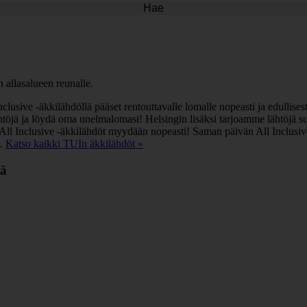
Hae
l Inclusive -äkkilähdöllä pääset rentouttavalle lomalle nopeasti ja edulli
htöjä ja löydä oma unelmalomasi! Helsingin lisäksi tarjoamme lähtöjä su
at All Inclusive -äkkilähdöt myydään nopeasti! Saman päivän All Inclusiv
ä.
Katso kaikki TUIn äkkilähdöt »
tä