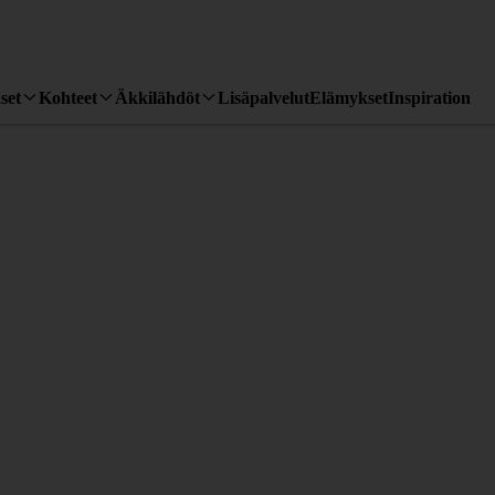
set
Kohteet
Äkkilähdöt
Lisäpalvelut
Elämykset
Inspiration