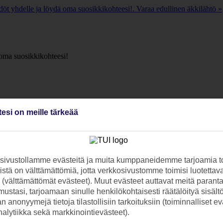
öt yhdelle ja löydä oma suosikkikohteesi!. Varaa edullinen äkkilähtö »
 oma suosikkikohteesi!
tesi on meille tärkeää
ivustollamme evästeitä ja muita kumppaneidemme tarjoamia to
stä on välttämättömiä, jotta verkkosivustomme toimisi luotettava
ti (välttämättömät evästeet). Muut evästeet auttavat meitä paran
ustasi, tarjoamaan sinulle henkilökohtaisesti räätälöityä sisält
 anonyymejä tietoja tilastollisiin tarkoituksiin (toiminnalliset ev
analytiikka sekä markkinointievästeet).