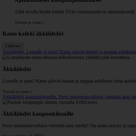
Tältä sivulta löydät kaikki TUIn voimassaolevat alennuskoodit.
Tutustu ja varaa »
Katso kaikki äkkilähdöt
Edellinen
Äkkilähdöt. Lomalle jo pian? Katso päivän hinnat ja nappaa edullinen
Äkkilähdöt
Lomalle jo pian? Katso päivän hinnat ja nappaa edullinen loma aurin
Tutustu ja varaa »
Äkkilähdöt kaupunkilomille. Pieni maisemanvaihdos virkistää aina mie
Äkkilähdöt kaupunkilomille
Pieni maisemanvaihdos virkistää aina mieltä! Ota tauko arjesta ja nap
650 e