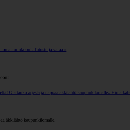
 loma aurinkoon!. Tutustu ja varaa »
koon!
ltä! Ota tauko arjesta ja nappaa äkkilähtö kaupunkilomalle.. Hinta ka
paa äkkilähtö kaupunkilomalle.