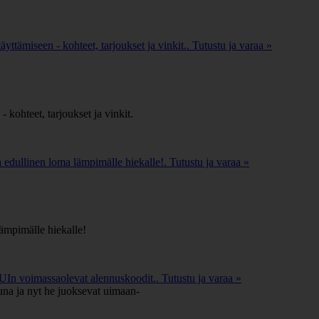
yttämiseen - kohteet, tarjoukset ja vinkit.. Tutustu ja varaa »
 kohteet, tarjoukset ja vinkit.
edullinen loma lämpimälle hiekalle!. Tutustu ja varaa »
ämpimälle hiekalle!
UIn voimassaolevat alennuskoodit.. Tutustu ja varaa »