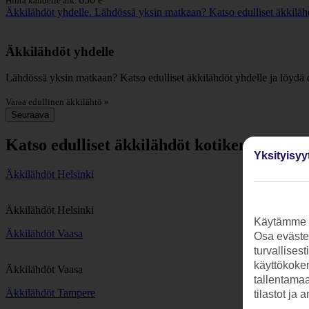
Hinta kahdelle alk.
Äkkilähdöt yhdelle. Lähdössä yksin matkaan? Katso edulliset äkkilähd
Äkkilähdöt yhdelle
Lähdössä yksin matkaan? Katso edulliset äkkilähdöt yhdelle ja löydä
Varaa edullinen äkkilähtö »
Seuraava
Katso edulliset äkkilähdöt kotikentältäsi
Yksityisyy
Äkkilähdöt Helsinki
Äkkilähdöt Helsinki
Käytämme s
Äkkilähdöt Vaasa
Osa evästei
turvallises
käyttökokem
Äkkilähdöt Vaasa
tallentamaan
Äkkilähdöt Tampere
tilastot ja 