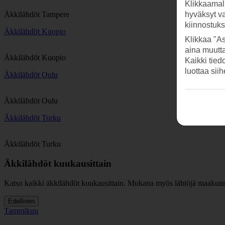
Klikkaamal
Äkkilähdöt Tampere
hyväksyt v
kiinnostuk
Äkkilähdöt Kuopio
Klikkaa "As
aina muutt
Äkkilähdöt Kuopio
Kaikki tied
luottaa sii
Äkkilähdöt Oulu
Äkkilähdöt Oulu
Äkkilähdöt Turku
Äkkilähdöt Turku
Äkkilähdöt kuukausittain
Katso kaikki äkkilähdöt kuukausittain. Mukana myös lähtöjä maakunni
Edellinen
Tammikuu