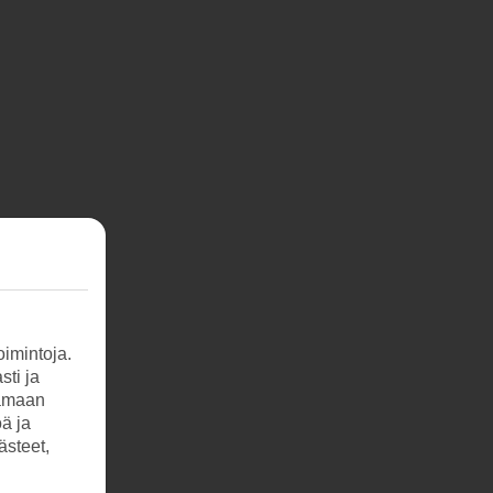
imintoja.
sti ja
tamaan
öä ja
ästeet,