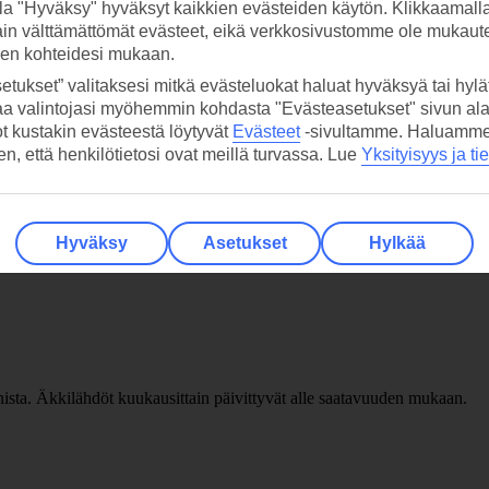
la "Hyväksy" hyväksyt kaikkien evästeiden käytön. Klikkaamall
ain välttämättömät evästeet, eikä verkkosivustomme ole mukaute
sen kohteidesi mukaan.
etukset” valitaksesi mitkä evästeluokat haluat hyväksyä tai hylät
aa valintojasi myöhemmin kohdasta "Evästeasetukset" sivun ala
ot kustakin evästeestä löytyvät
Evästeet
-sivultamme.
Haluamme, 
hen, että henkilötietosi ovat meillä turvassa. Lue
Yksityisyys ja ti
Hyväksy
Asetukset
Hylkää
sta. Äkkilähdöt kuukausittain päivittyvät alle saatavuuden mukaan.