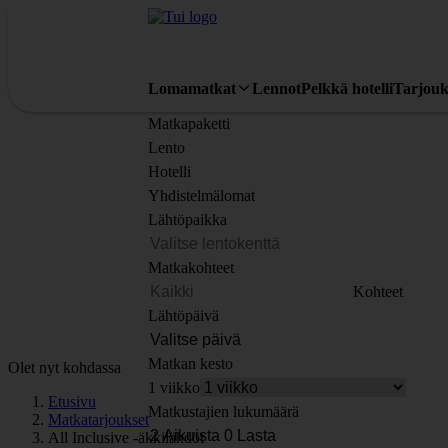
Lomamatkat
Lennot
Pelkkä hotelli
Tarjouk
Matkapaketti
Lento
Hotelli
Yhdistelmälomat
Lähtöpaikka
Matkakohteet
Kohteet
Lähtöpäivä
Matkan kesto
Olet nyt kohdassa
1 viikko
Etusivu
Matkustajien lukumäärä
Matkatarjoukset
All Inclusive -äkkilähdöt