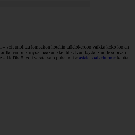
sesti – voit unohtaa lompakon hotellin tallelokeroon vaikka koko loman
orilla lennoilla myös maakuntakentiltä. Kun löydät sinulle sopivan
e -äkkilähdöt voit varata vain puhelimitse
asiakaspalvelumme
kautta.