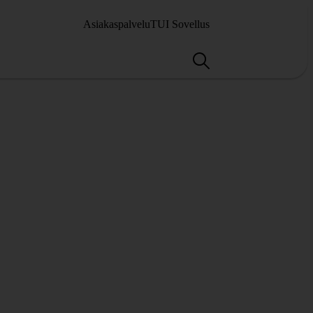
Asiakaspalvelu
TUI Sovellus