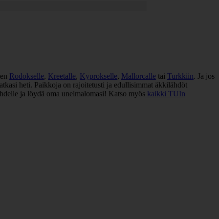
uten
Rodokselle
,
Kreetalle
,
Kyprokselle
,
Mallorcalle
tai
Turkkiin
. Ja jos
kasi heti. Paikkoja on rajoitetusti ja edullisimmat äkkilähdöt
t yhdelle ja löydä oma unelmalomasi! Katso myös
kaikki TUIn