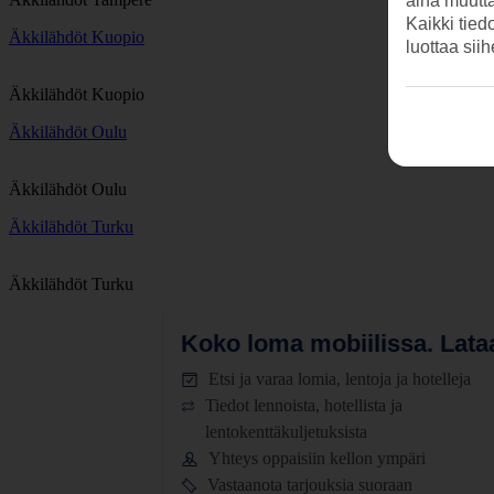
aina muutt
Kaikki tied
Äkkilähdöt Kuopio
luottaa sii
Äkkilähdöt Kuopio
Äkkilähdöt Oulu
Äkkilähdöt Oulu
Äkkilähdöt Turku
Äkkilähdöt Turku
Koko loma mobiilissa.
Lataa
Etsi ja varaa lomia, lentoja ja hotelleja
Tiedot lennoista, hotellista ja
lentokenttäkuljetuksista
Yhteys oppaisiin kellon ympäri
Vastaanota tarjouksia suoraan