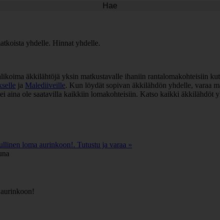
Hae
atkoista yhdelle. Hinnat yhdelle.
valikoima äkkilähtöjä yksin matkustavalle ihaniin rantalomakohteisiin k
selle
ja
Malediiveille
. Kun löydät sopivan äkkilähdön yhdelle, varaa mat
ei aina ole saatavilla kaikkiin lomakohteisiin. Katso kaikki äkkilähdö
llinen loma aurinkoon!. Tutustu ja varaa »
 aurinkoon!