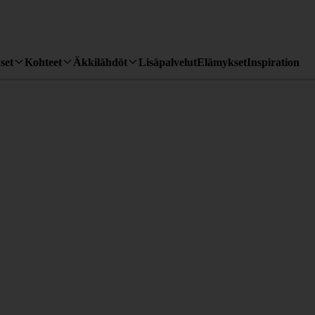
set
Kohteet
Äkkilähdöt
Lisäpalvelut
Elämykset
Inspiration