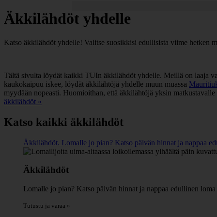
Äkkilähdöt yhdelle
Katso äkkilähdöt yhdelle! Valitse suosikkisi edullisista viime hetken m
Tältä sivulta löydät kaikki TUIn äkkilähdöt yhdelle. Meillä on laaja 
kaukokaipuu iskee, löydät äkkilähtöjä yhdelle muun muassa
Mauritiuk
myydään nopeasti. Huomioithan, että äkkilähtöjä yksin matkustavalle 
äkkilähdöt »
Katso kaikki äkkilähdöt
Äkkilähdöt. Lomalle jo pian? Katso päivän hinnat ja nappaa edu
Äkkilähdöt
Lomalle jo pian? Katso päivän hinnat ja nappaa edullinen loma
Tutustu ja varaa »