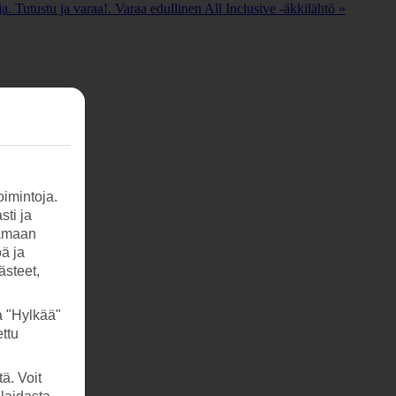
. Tutustu ja varaa!. Varaa edullinen All Inclusive -äkkilähtö »
imintoja.
sti ja
tamaan
öä ja
ästeet,
a "Hylkää"
ttu
ä. Voit