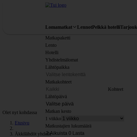
Lomamatkat
Lennot
Pelkkä hotelli
Tarjouk
Matkapaketti
Lento
Hotelli
Yhdistelmälomat
Lähtöpaikka
Matkakohteet
Kohteet
Lähtöpäivä
Matkan kesto
Olet nyt kohdassa
1 viikko
Etusivu
Matkustajien lukumäärä
Äkkilähdöt yhdelle