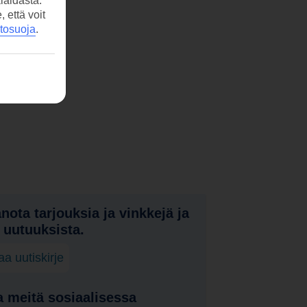
laidasta.
että voit
etosuoja
.
nota tarjouksia ja vinkkejä ja
a uutuuksista.
laa uutiskirje
 meitä sosiaalisessa