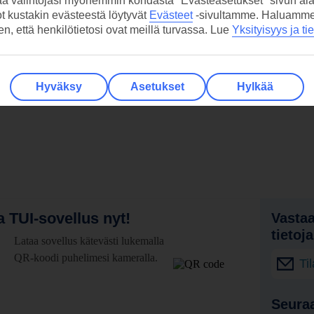
aa valintojasi myöhemmin kohdasta "Evästeasetukset" sivun ala
ot kustakin evästeestä löytyvät
Evästeet
-sivultamme.
Haluamme, 
hen, että henkilötietosi ovat meillä turvassa. Lue
Yksityisyys ja ti
Hyväksy
Asetukset
Hylkää
 TUI-sovellus nyt!
Vastaa
tietoj
Lataa sovellus kätevästi lukemalla
QR-koodi puhelimesi kameralla.
Ti
Seuraa