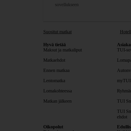
sovellukseen
Suositut matkat
Hotell
Hyvä tietää
Asiaka
Maksut ja matkaliput
TUI-sov
Matkaehdot
Lomapa
Ennen matkaa
Autonv
Lentomatka
myTUI
Lomakohteessa
Ryhmäm
Matkan jälkeen
TUI Sm
TUI Sm
ehdot
Oikopolut
Edulli