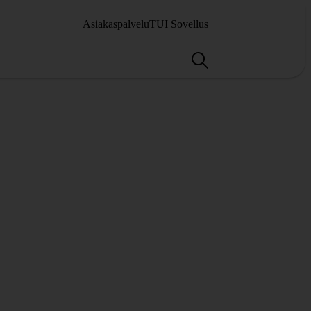
Asiakaspalvelu
TUI Sovellus