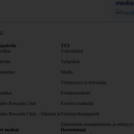
media
it
spalvelu
TUI
ellus
Yritystiedot
lvelu
Työpaikat
uokraus
Media
Yksityisyys ja tietosuoja
atkat
Evästeasetukset
iles Rewards Club
Kestävä matkailu
iles Rewards Club – Säännöt ja
Yhteistyökumppanit
Säännösten noudattaminen ja eettisyys
set matkat
Haetuimmat