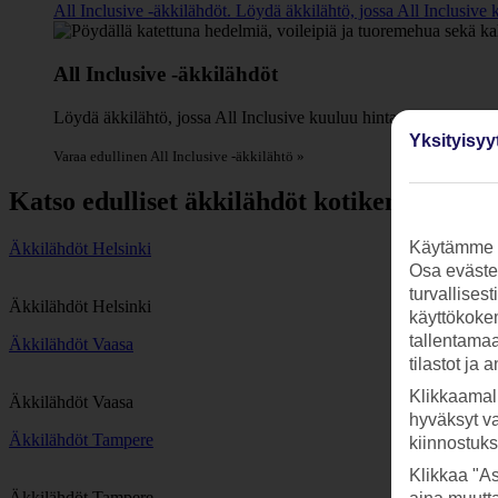
All Inclusive -äkkilähdöt. Löydä äkkilähtö, jossa All Inclusive
All Inclusive -äkkilähdöt
Löydä äkkilähtö, jossa All Inclusive kuuluu hintaan. Mukana suo
Yksityisyy
Varaa edullinen All Inclusive -äkkilähtö »
Katso edulliset äkkilähdöt kotikentältäsi
Käytämme s
Äkkilähdöt Helsinki
Osa evästei
turvallises
Äkkilähdöt Helsinki
käyttökokem
tallentamaan
Äkkilähdöt Vaasa
tilastot ja 
Klikkaamal
Äkkilähdöt Vaasa
hyväksyt v
Äkkilähdöt Tampere
kiinnostuk
Klikkaa "As
Äkkilähdöt Tampere