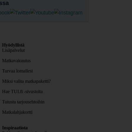
ssa
Hyödyllistä
Lisäpalvelut
Matkavakuutus
Turvaa lomallesi
Miksi valita matkapaketti?
Hae TUI.fi -sivustolta
Tutustu tarjousehtoihin
Matkalahjakortti
Inspiraatiota