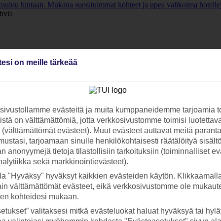
 kuuluu hintaan. Mukana suosituimmat kohteet ja upea valikoima hotelleja
situimmat kohteet ja upea valikoima hotelleja. Tutustu ja varaa!
tesi on meille tärkeää
ivustollamme evästeitä ja muita kumppaneidemme tarjoamia to
stä on välttämättömiä, jotta verkkosivustomme toimisi luotettava
ti (välttämättömät evästeet). Muut evästeet auttavat meitä paran
ustasi, tarjoamaan sinulle henkilökohtaisesti räätälöityä sisält
 anonyymejä tietoja tilastollisiin tarkoituksiin (toiminnalliset ev
analytiikka sekä markkinointievästeet).
la "Hyväksy" hyväksyt kaikkien evästeiden käytön. Klikkaamall
ain välttämättömät evästeet, eikä verkkosivustomme ole mukaute
sen kohteidesi mukaan.
etukset” valitaksesi mitkä evästeluokat haluat hyväksyä tai hylät