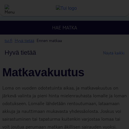
HAE MATKA
tui.fi
Hyvä tietää
Ennen matkaa
Hyvä tietää
Näytä kaikki
Matkavakuutus
Loma on vuoden odotetuinta aikaa, ja matkavakuutus on
järkevä valinta ja pieni hinta mielenrauhasta lomalle ja loman
odotukseen. Lomalle lähdetään rentoutumaan, lataamaan
akkuja ja nauttimaan mukavasta yhdessäolosta. Joskus voi
sairastuminen tai tapaturma kuitenkin varjostaa lomaa tai
voit joutua perumaan matkan äkillisen sairauden vuoksi.