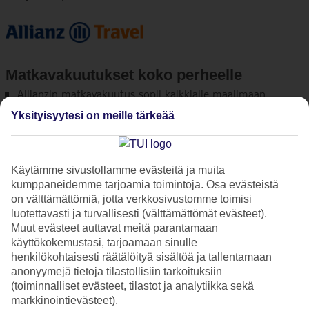
Matkavakuutukset koko perheelle
Allianzin matkavakuutus sopii kaikkialle maailmaan
suuntautuville matkoille.
Yksityisyytesi on meille tärkeää
2–11-vuotiaiden lasten vakuutukset maksavat
50 %
normaalihinnasta
edellyttäen, että saman matkavarauksen
aikuiselle on varattu vastaava, täysihintainen vakuutus.
Käytämme sivustollamme evästeitä ja muita
kumppaneidemme tarjoamia toimintoja. Osa evästeistä
Alle 2-vuotias sylilapsi saa maksutta saman vakuutuksen,
on välttämättömiä, jotta verkkosivustomme toimisi
jonka samalla matkavarauksella oleva aikuinen varaa
luotettavasti ja turvallisesti (välttämättömät evästeet).
itselleen.
Muut evästeet auttavat meitä parantamaan
Laaja yhteistyöverkosto ja 24 tuntia vuorokaudessa
käyttökokemustasi, tarjoamaan sinulle
henkilökohtaisesti räätälöityä sisältöä ja tallentamaan
päivystävä puhelin vakavia sairaus- ja
anonyymejä tietoja tilastollisiin tarkoituksiin
onnettomuustapauksia varten.
(toiminnalliset evästeet, tilastot ja analytiikka sekä
markkinointievästeet).