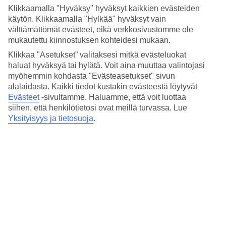
Matkavakuutus alk. 32 e!
Klikkaamalla "Hyväksy" hyväksyt kaikkien evästeiden
Haluatko matkavakuutuksen, joka korvaa matkasairauden
käytön. Klikkaamalla "Hylkää" hyväksyt vain
välttämättömät evästeet, eikä verkkosivustomme ole
tai tapaturman aiheuttamat hoitokulut ilman omavastuuta
mukautettu kiinnostuksen kohteidesi mukaan.
ja ilman ylärajaa? Valitse siinä tapauksessa
Klikkaa "Asetukset” valitaksesi mitkä evästeluokat
Hoitokuluvakuutus
.
haluat hyväksyä tai hylätä. Voit aina muuttaa valintojasi
Jos haluat kattavamman vakuutuksen, joka korvaa myös
myöhemmin kohdasta "Evästeasetukset" sivun
matkan keskeytymiseen, matkalta myöhästymiseen tai
alalaidasta. Kaikki tiedot kustakin evästeestä löytyvät
Evästeet
-sivultamme.
Haluamme, että voit luottaa
matkan odottamiseen liittyviä perusteltuja kuluja sekä
siihen, että henkilötietosi ovat meillä turvassa. Lue
sisältää matkatavaravakuutuksen, valitse
Super Turva
.
Yksityisyys ja tietosuoja
.
Kun olet lähdössä laskettelulomalle, valitse
Super Turva
mukaan lukien talviurheilu
. Se kattaa samat kulut kuin
Super Turva, ja lisäksi se korvaa mm. viivästyneistä tai
vahingoittuneista lasketteluvälineistä aiheutuvia kuluja.
Lomalennolla matkustavalle antaa
TUIn Peruutus- ja
muutosturva lomalennoillla
suojaa myös yllättävän esteen
ilmetessä.
Lue lisää TUIn Peruutus- ja muutosturvasta
lomalennoilla »