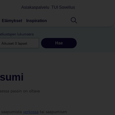
Asiakaspalvelu
TUI Sovellus
Elämykset
Inspiration
tkustajien lukumäärä
Hae
iisumi
essa passin on oltava
n saapumista
verkossa
tai saapumisen