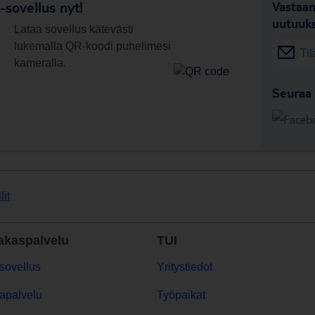
sovellus nyt!
Vastaan
uutuuks
Lataa sovellus kätevästi
lukemalla QR-koodi puhelimesi
Til
kameralla.
Seuraa 
lit
akaspalvelu
TUI
sovellus
Yritystiedot
apalvelu
Työpaikat