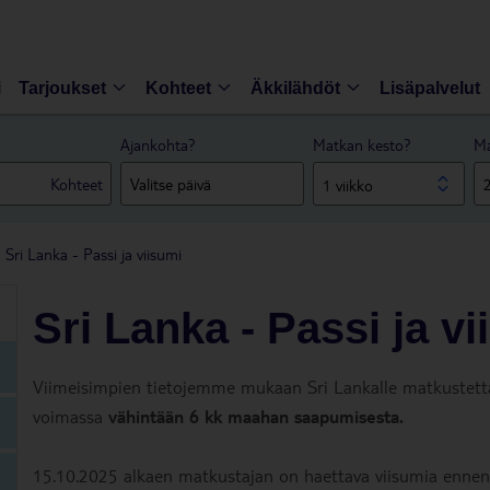
i
Tarjoukset
Kohteet
Äkkilähdöt
Lisäpalvelut
Ajankohta?
Matkan kesto?
Ma
Kohteet
1 viikko
Sri Lanka - Passi ja viisumi
Sri Lanka - Passi ja v
Viimeisimpien tietojemme mukaan Sri Lankalle matkustetta
voimassa
vähintään 6 kk maahan saapumisesta.
15.10.2025 alkaen matkustajan on haettava viisumia enne