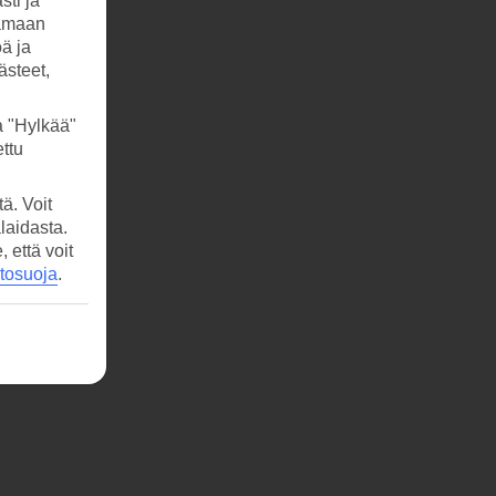
sti ja
tamaan
öä ja
ästeet,
a "Hylkää"
ttu
ä. Voit
laidasta.
että voit
etosuoja
.