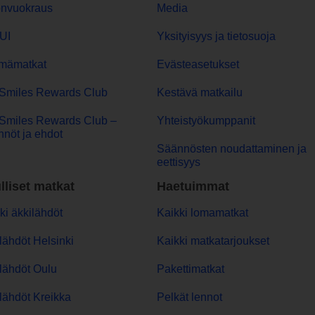
onvuokraus
Media
UI
Yksityisyys ja tietosuoja
mämatkat
Evästeasetukset
Smiles Rewards Club
Kestävä matkailu
Smiles Rewards Club –
Yhteistyökumppanit
nöt ja ehdot
Säännösten noudattaminen ja
eettisyys
lliset matkat
Haetuimmat
ki äkkilähdöt
Kaikki lomamatkat
lähdöt Helsinki
Kaikki matkatarjoukset
lähdöt Oulu
Pakettimatkat
lähdöt Kreikka
Pelkät lennot