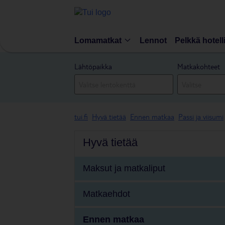
Lomamatkat
Lennot
Pelkkä hotell
Lähtöpaikka
Matkakohteet
tui.fi
Hyvä tietää
Ennen matkaa
Passi ja viisumi
Hyvä tietää
Maksut ja matkaliput
Matkaehdot
Ennen matkaa