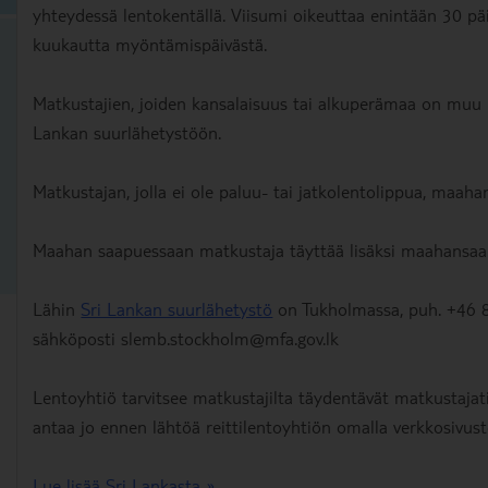
yhteydessä lentokentällä. Viisumi oikeuttaa enintään 30 p
kuukautta myöntämispäivästä.
Matkustajien, joiden kansalaisuus tai alkuperämaa on muu 
Lankan suurlähetystöön.
Matkustajan, jolla ei ole paluu- tai jatkolentolippua, maah
Maahan saapuessaan matkustaja täyttää lisäksi maahansaap
Lähin
Sri Lankan suurlähetystö
on Tukholmassa, puh. +46 
sähköposti slemb.stockholm@mfa.gov.lk
Lentoyhtiö tarvitsee matkustajilta täydentävät matkustajat
antaa jo ennen lähtöä reittilentoyhtiön omalla verkkosivusto
Lue lisää Sri Lankasta »