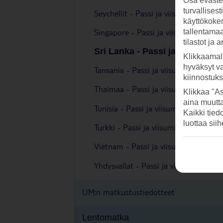
Osa evästei
turvallises
Seychellit - Passi ja viisumi
käyttökokem
Singapore - Passi ja viisumi
tallentamaan
tilastot ja 
Sri Lanka - Passi ja viisumi
Klikkaamal
hyväksyt v
Tansania - Passi ja viisumi
kiinnostuk
Thaimaa - Passi ja viisumi
Klikkaa "As
aina muutt
Tunisia - Passi ja viisumi
Kaikki tied
luottaa sii
Turkki - Passi ja viisumi
Vietnam - Passi ja viisumi
Yhdysvallat - Passi ja viisumi
UM:n matkustustiedotteet
Lentomatka