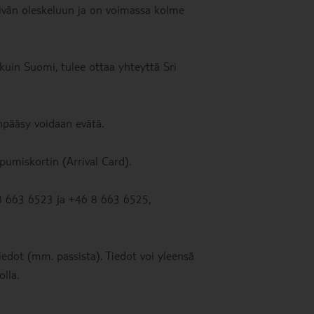
äivän oleskeluun ja on voimassa kolme
kuin Suomi, tulee ottaa yhteyttä Sri
anpääsy voidaan evätä.
umiskortin (Arrival Card).
8 663 6523 ja +46 8 663 6525,
iedot (mm. passista). Tiedot voi yleensä
lla.