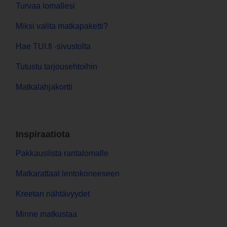
Turvaa lomallesi
Miksi valita matkapaketti?
Hae TUI.fi -sivustolta
Tutustu tarjousehtoihin
Matkalahjakortti
Inspiraatiota
Pakkauslista rantalomalle
Matkarattaat lentokoneeseen
Kreetan nähtävyydet
Minne matkustaa