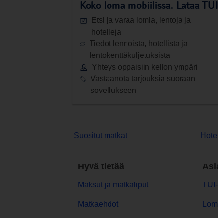
Koko loma mobiilissa.
Lataa TUI-
Etsi ja varaa lomia, lentoja ja
hotelleja
Tiedot lennoista, hotellista ja
lentokenttäkuljetuksista
Yhteys oppaisiin kellon ympäri
Vastaanota tarjouksia suoraan
sovellukseen
Suositut matkat
Hotel
Hyvä tietää
Asi
Maksut ja matkaliput
TUI-
Matkaehdot
Lom