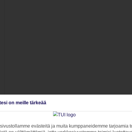
tesi on meille tärkeää
ivustollamme evästeitä ja muita kumppaneidemme tarjoamia to