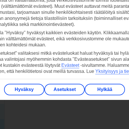
stä on välttämättömiä, jotta verkkosivustomme toimisi luotettava
ti (välttämättömät evästeet). Muut evästeet auttavat meitä paran
ustasi, tarjoamaan sinulle henkilökohtaisesti räätälöityä sisält
 anonyymejä tietoja tilastollisiin tarkoituksiin (toiminnalliset ev
analytiikka sekä markkinointievästeet).
la "Hyväksy" hyväksyt kaikkien evästeiden käytön. Klikkaamall
ain välttämättömät evästeet, eikä verkkosivustomme ole mukaute
sen kohteidesi mukaan.
etukset” valitaksesi mitkä evästeluokat haluat hyväksyä tai hylät
aa valintojasi myöhemmin kohdasta "Evästeasetukset" sivun ala
ot kustakin evästeestä löytyvät
Evästeet
-sivultamme.
Haluamme, 
hen, että henkilötietosi ovat meillä turvassa. Lue
Yksityisyys ja ti
Hyväksy
Asetukset
Hylkää