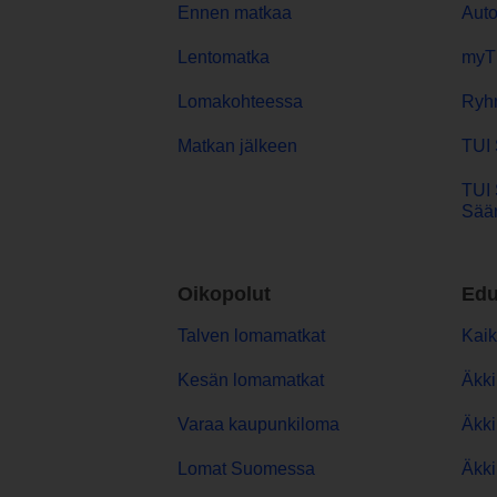
Ennen matkaa
Aut
Lentomatka
myT
Lomakohteessa
Ryh
Matkan jälkeen
TUI 
TUI 
Sään
Oikopolut
Edu
Talven lomamatkat
Kaik
Kesän lomamatkat
Äkki
Varaa kaupunkiloma
Äkki
Lomat Suomessa
Äkki