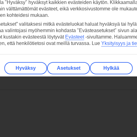
la "Hyväksy" hyväksyt kaikkien evästeiden käytön. Klikkaamall
ain välttämättömät evästeet, eikä verkkosivustomme ole mukaute
sen kohteidesi mukaan.
etukset” valitaksesi mitkä evästeluokat haluat hyväksyä tai hylät
aa valintojasi myöhemmin kohdasta "Evästeasetukset" sivun ala
ot kustakin evästeestä löytyvät
Evästeet
-sivultamme.
Haluamme, 
hen, että henkilötietosi ovat meillä turvassa. Lue
Yksityisyys ja ti
Hyväksy
Asetukset
Hylkää