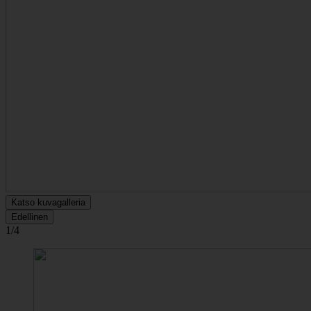
Katso kuvagalleria
Edellinen
1/4