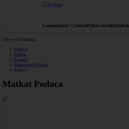
Lomamatkat
Lennot
Pelkkä hotelli
Tarjouk
Olet nyt kohdassa
Etusivu
Matkat
Kroatia
Makarskan Riviera
Podaca
Matkat Podaca