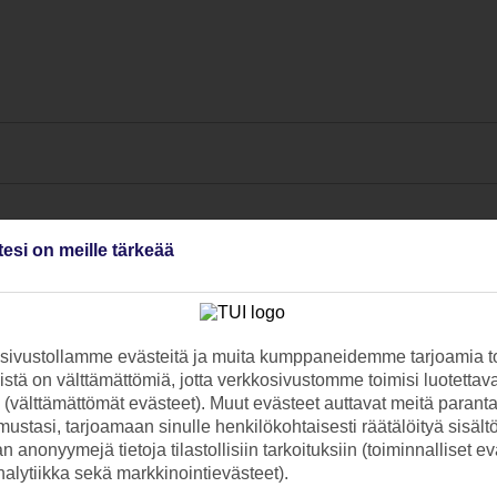
tesi on meille tärkeää
ivustollamme evästeitä ja muita kumppaneidemme tarjoamia to
stä on välttämättömiä, jotta verkkosivustomme toimisi luotettava
ti (välttämättömät evästeet). Muut evästeet auttavat meitä paran
ustasi, tarjoamaan sinulle henkilökohtaisesti räätälöityä sisält
 anonyymejä tietoja tilastollisiin tarkoituksiin (toiminnalliset ev
analytiikka sekä markkinointievästeet).