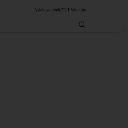
Asiakaspalvelu
TUI Sovellus