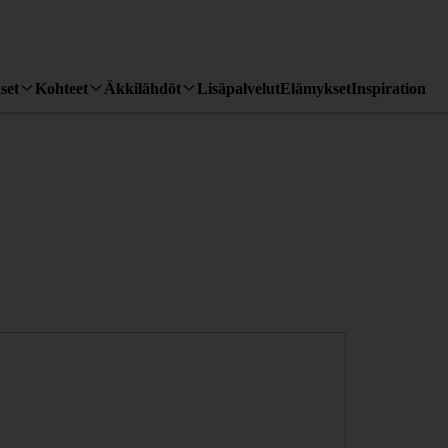
set
Kohteet
Äkkilähdöt
Lisäpalvelut
Elämykset
Inspiration