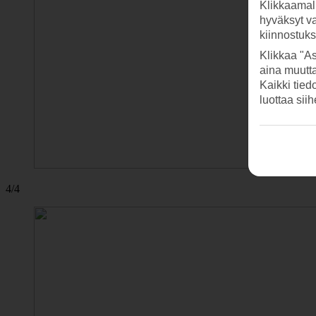
Klikkaamal
hyväksyt v
kiinnostuk
Klikkaa "As
aina muutt
Kaikki tied
luottaa sii
4/4