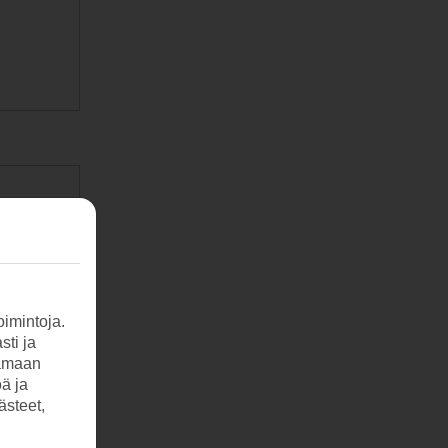
imintoja.
sti ja
tamaan
öä ja
ästeet,