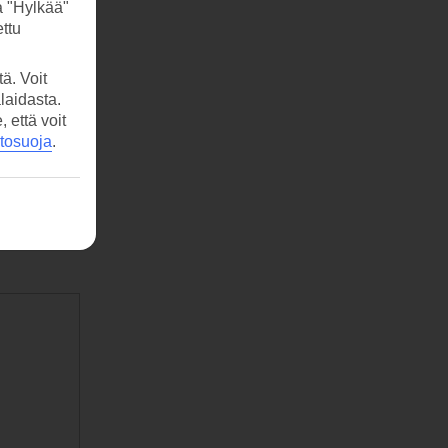
a "Hylkää"
ttu
ä. Voit
laidasta.
että voit
etosuoja
.