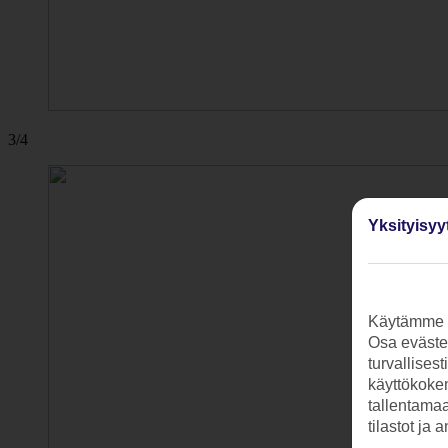
3/4
Yksityisyy
Käytämme s
Osa evästei
turvallises
käyttökokem
tallentamaan
tilastot ja 