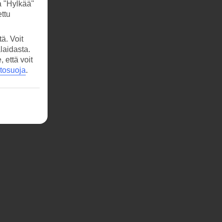
a "Hylkää"
ttu
ä. Voit
laidasta.
että voit
etosuoja
.