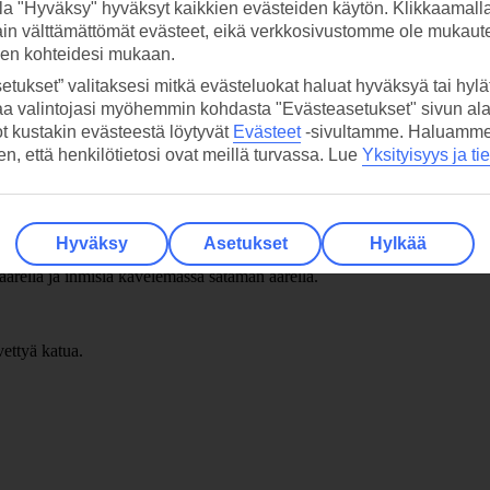
la "Hyväksy" hyväksyt kaikkien evästeiden käytön. Klikkaamall
ain välttämättömät evästeet, eikä verkkosivustomme ole mukaute
sen kohteidesi mukaan.
etukset” valitaksesi mitkä evästeluokat haluat hyväksyä tai hylät
aa valintojasi myöhemmin kohdasta "Evästeasetukset" sivun ala
ot kustakin evästeestä löytyvät
Evästeet
-sivultamme.
Haluamme, 
hen, että henkilötietosi ovat meillä turvassa. Lue
Yksityisyys ja ti
Hyväksy
Asetukset
Hylkää