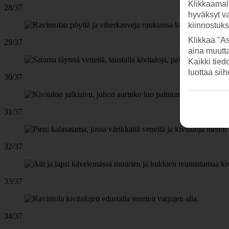
Klikkaamal
28/37
hyväksyt v
kiinnostuk
Klikkaa "As
29/37
aina muutt
Kaikki tied
luottaa sii
30/37
31/37
32/37
33/37
34/37