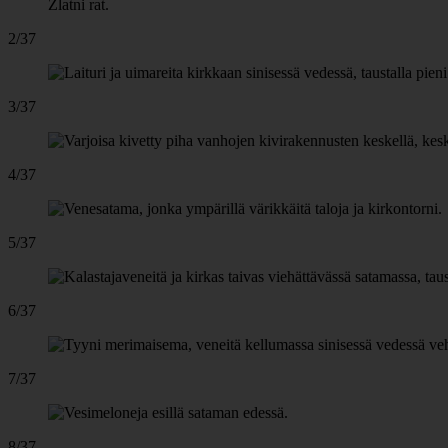
Zlatni rat.
2/37
3/37
4/37
5/37
6/37
7/37
8/37