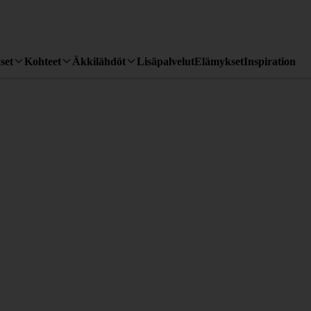
set
Kohteet
Äkkilähdöt
Lisäpalvelut
Elämykset
Inspiration