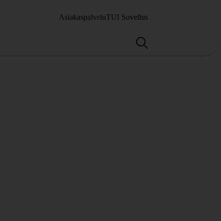
Asiakaspalvelu
TUI Sovellus