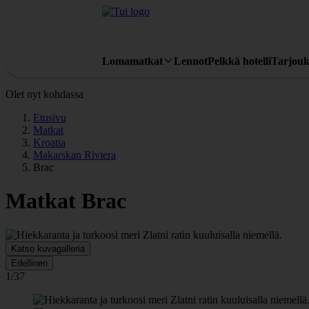
Lomamatkat
Lennot
Pelkkä hotelli
Tarjouk
Olet nyt kohdassa
Etusivu
Matkat
Kroatia
Makarskan Riviera
Brac
Matkat Brac
Katso kuvagalleria
Edellinen
1/37