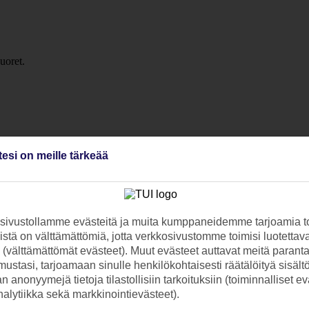
tesi on meille tärkeää
ivustollamme evästeitä ja muita kumppaneidemme tarjoamia to
stä on välttämättömiä, jotta verkkosivustomme toimisi luotettava
ti (välttämättömät evästeet). Muut evästeet auttavat meitä paran
ustasi, tarjoamaan sinulle henkilökohtaisesti räätälöityä sisält
 anonyymejä tietoja tilastollisiin tarkoituksiin (toiminnalliset ev
analytiikka sekä markkinointievästeet).