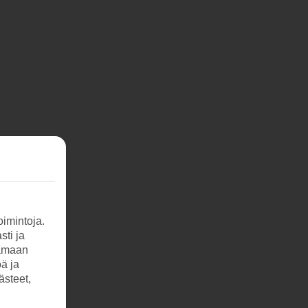
imintoja.
sti ja
tamaan
öä ja
ästeet,