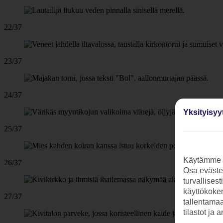
22/37
23/37
24/37
Yksityisyy
25/37
Käytämme s
26/37
Osa evästei
turvallises
käyttökokem
27/37
tallentamaan
tilastot ja 