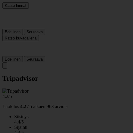
Katso hinnat
Edellinen
Seuraava
Katso kuvagalleria
Edellinen
Seuraava
Tripadvisor
4.2/5
Luokitus
4.2 / 5
alkaen
963 arviota
Siisteys
4.4/5
Sijainti
4.3/5