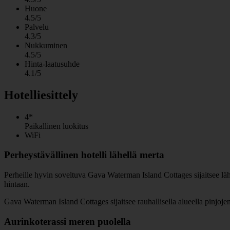
Huone
4.5/5
Palvelu
4.3/5
Nukkuminen
4.5/5
Hinta-laatusuhde
4.1/5
Hotelliesittely
4*
Paikallinen luokitus
WiFi
Perheystävällinen hotelli lähellä merta
Perheille hyvin soveltuva Gava Waterman Island Cottages sijaitsee lähe
hintaan.
Gava Waterman Island Cottages sijaitsee rauhallisella alueella pinjojen
Aurinkoterassi meren puolella