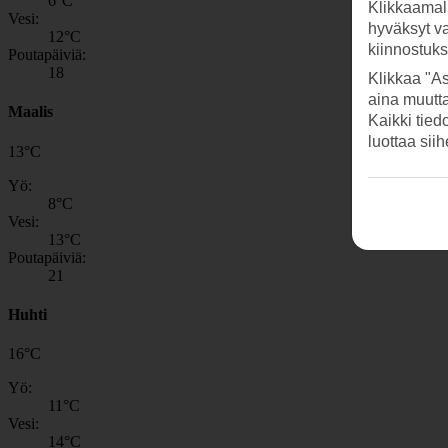
6
°C
Klikkaamal
Vesi:
hyväksyt v
12
°C
kiinnostuk
Poutapäiviä:
18
Klikkaa "As
aina muutt
Maalis
Kaikki tied
luottaa sii
13
°
C
Yö:
8
°C
Vesi:
13
°C
Poutapäiviä:
21
Huhti
16
°
C
Yö:
11
°C
Vesi:
14
°C