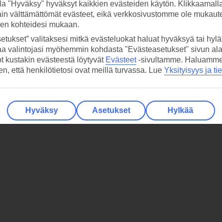
la "Hyväksy" hyväksyt kaikkien evästeiden käytön. Klikkaamall
ain välttämättömät evästeet, eikä verkkosivustomme ole mukaute
sen kohteidesi mukaan.
etukset” valitaksesi mitkä evästeluokat haluat hyväksyä tai hylät
aa valintojasi myöhemmin kohdasta "Evästeasetukset" sivun ala
ot kustakin evästeestä löytyvät
Evästeet
-sivultamme.
Haluamme, 
hen, että henkilötietosi ovat meillä turvassa. Lue
Yksityisyys ja ti
Hyväksy
Asetukset
Hylkää