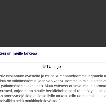
tesi on meille tärkeää
ivustollamme evästeitä ja muita kumppaneidemme tarjoamia to
stä on välttämättömiä, jotta verkkosivustomme toimisi luotettava
ti (välttämättömät evästeet). Muut evästeet auttavat meitä paran
ustasi, tarjoamaan sinulle henkilökohtaisesti räätälöityä sisält
 anonyymejä tietoja tilastollisiin tarkoituksiin (toiminnalliset ev
analytiikka sekä markkinointievästeet).