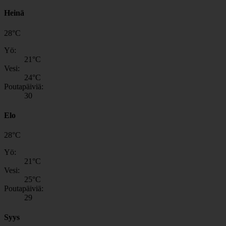
Heinä
28
°
C
Yö:
21
°C
Vesi:
24
°C
Poutapäiviä:
30
Elo
28
°
C
Yö:
21
°C
Vesi:
25
°C
Poutapäiviä:
29
Syys