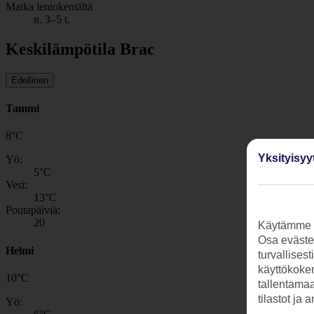
Matka lentokentältä
n. 3–5 t.
Keskilämpötila Brac
Edellinen
Tammi
8
°
C
Yksityisyy
Yö:
5
°C
Vesi:
13
°C
Poutapäiviä:
20
Käytämme s
Osa evästei
Helmi
turvallises
käyttökokem
10
°
C
tallentamaan
tilastot ja 
Yö: