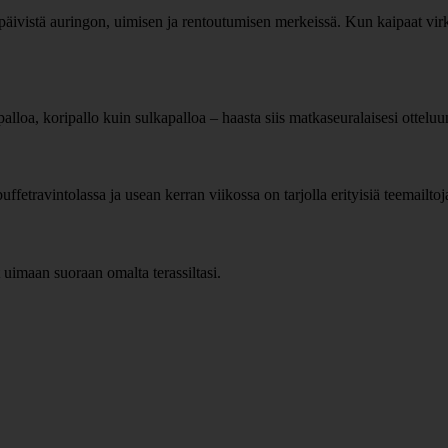
mapäivistä auringon, uimisen ja rentoutumisen merkeissä. Kun kaipaat virkis
palloa, koripallo kuin sulkapalloa – haasta siis matkaseuralaisesi otteluun
uffetravintolassa ja usean kerran viikossa on tarjolla erityisiä teemailtoj
 uimaan suoraan omalta terassiltasi.