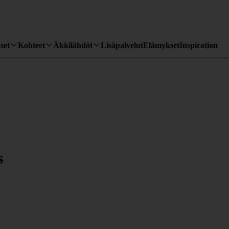
set
Kohteet
Äkkilähdöt
Lisäpalvelut
Elämykset
Inspiration
s