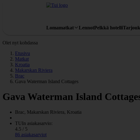
Lomamatkat
Lennot
Pelkkä hotelli
Tarjouk
Olet nyt kohdassa
Etusivu
Matkat
Kroatia
Makarskan Riviera
Brac
Gava Waterman Island Cottages
Gava Waterman Island Cottage
Brac, Makarskan Riviera, Kroatia
TUIn asiakasarvio:
4.5 / 5
86 asiakasarviot