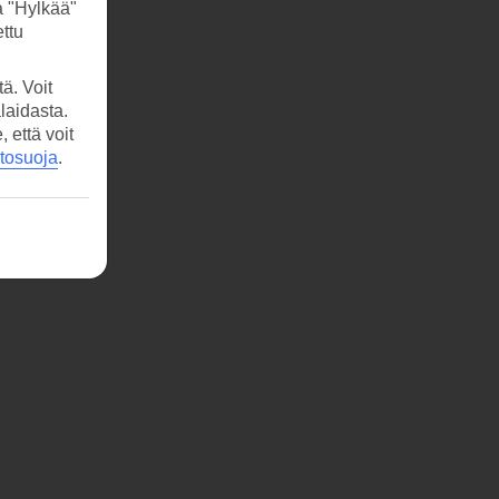
a "Hylkää"
ttu
ä. Voit
laidasta.
että voit
etosuoja
.