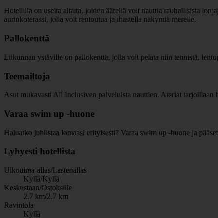
Hotellilla on useita altaita, joiden äärellä voit nauttia rauhallisista lo
aurinkoterassi, jolla voit rentoutua ja ihastella näkymiä merelle.
Pallokenttä
Liikunnan ystäville on pallokenttä, jolla voit pelata niin tennistä, lento
Teemailtoja
Asut mukavasti All Inclusiven palveluista nauttien. Ateriat tarjoillaan b
Varaa swim up -huone
Haluatko juhlistaa lomaasi erityisesti? Varaa swim up -huone ja pääset
Lyhyesti hotellista
Ulkouima-allas/Lastenallas
Kyllä/Kyllä
Keskustaan/Ostoksille
2.7 km/2.7 km
Ravintola
Kyllä