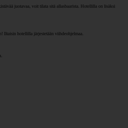
tävää juotavaa, voit tilata sitä allasbaarista. Hotellilla on lisäksi
! Iltaisin hotellilla järjestetään viihdeohjelmaa.
a.