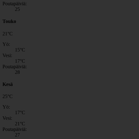
Poutapäiviä:
25
Touko
21
°
C
Yö:
15
°C
Vesi:
17
°C
Poutapäiviä:
28
Kesä
25
°
C
Yö:
17
°C
Vesi:
21
°C
Poutapäiviä:
27