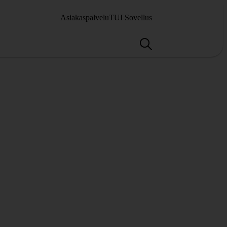
Asiakaspalvelu
TUI Sovellus