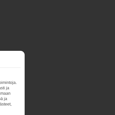
imintoja.
sti ja
tamaan
öä ja
ästeet,