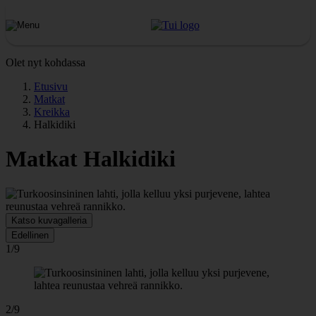
Olet nyt kohdassa
Etusivu
Matkat
Kreikka
Halkidiki
Matkat Halkidiki
Katso kuvagalleria
Edellinen
1/9
2/9