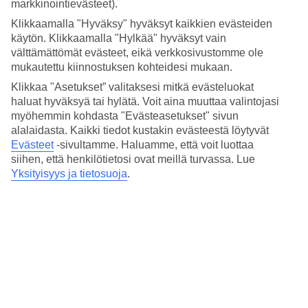
markkinointievästeet).
Klikkaamalla "Hyväksy" hyväksyt kaikkien evästeiden
7/9
käytön. Klikkaamalla "Hylkää" hyväksyt vain
välttämättömät evästeet, eikä verkkosivustomme ole
mukautettu kiinnostuksen kohteidesi mukaan.
Klikkaa "Asetukset” valitaksesi mitkä evästeluokat
8/9
haluat hyväksyä tai hylätä. Voit aina muuttaa valintojasi
myöhemmin kohdasta "Evästeasetukset" sivun
alalaidasta. Kaikki tiedot kustakin evästeestä löytyvät
Evästeet
-sivultamme.
Haluamme, että voit luottaa
9/9
siihen, että henkilötietosi ovat meillä turvassa. Lue
Yksityisyys ja tietosuoja
.
Seuraava