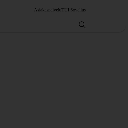
Asiakaspalvelu
TUI Sovellus