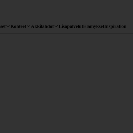
set
Kohteet
Äkkilähdöt
Lisäpalvelut
Elämykset
Inspiration