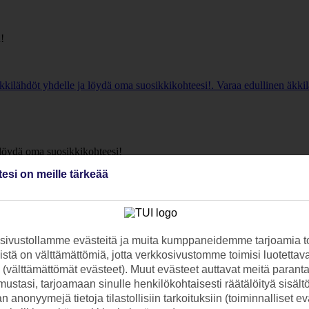
!
kilähdöt yhdelle ja löydä oma suosikkikohteesi!. Varaa edullinen äkkil
 löydä oma suosikkikohteesi!
tesi on meille tärkeää
sta. Äkkilähdöt kuukausittain päivittyvät alle saatavuuden mukaan.
ivustollamme evästeitä ja muita kumppaneidemme tarjoamia to
stä on välttämättömiä, jotta verkkosivustomme toimisi luotettava
ti (välttämättömät evästeet). Muut evästeet auttavat meitä paran
ustasi, tarjoamaan sinulle henkilökohtaisesti räätälöityä sisält
 anonyymejä tietoja tilastollisiin tarkoituksiin (toiminnalliset ev