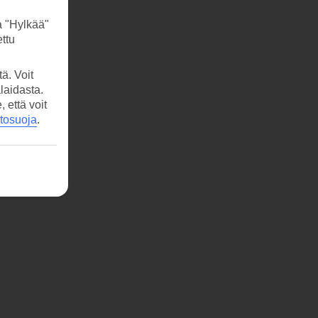
a "Hylkää"
ttu
ä. Voit
laidasta.
että voit
etosuoja
.