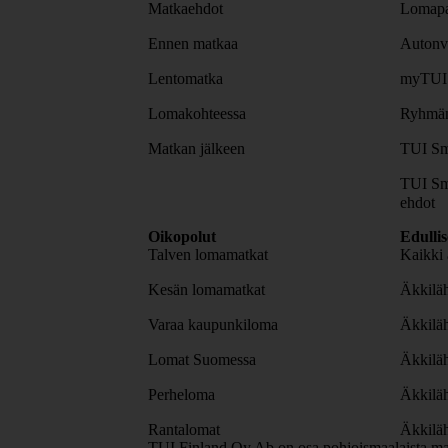
Matkaehdot
Lomapa
Ennen matkaa
Autonv
Lentomatka
myTUI
Lomakohteessa
Ryhmäm
Matkan jälkeen
TUI Sm
TUI Sm
ehdot
Oikopolut
Edulli
Talven lomamatkat
Kaikki 
Kesän lomamatkat
Äkkiläh
Varaa kaupunkiloma
Äkkilä
Lomat Suomessa
Äkkilä
Perheloma
Äkkilä
Rantalomat
Äkkiläh
TUI Finland Oy Ab on osa pohjoismaalaista ma