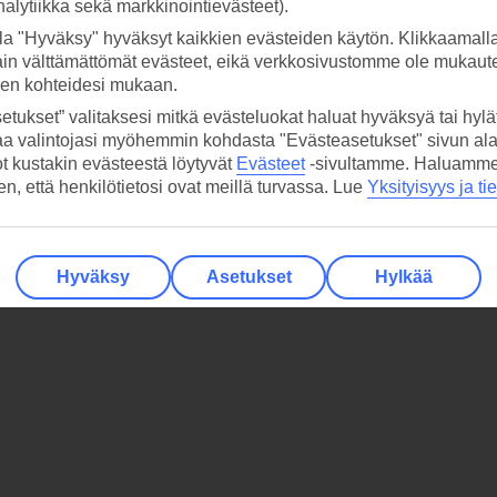
analytiikka sekä markkinointievästeet).
la "Hyväksy" hyväksyt kaikkien evästeiden käytön. Klikkaamall
ain välttämättömät evästeet, eikä verkkosivustomme ole mukaute
sen kohteidesi mukaan.
etukset” valitaksesi mitkä evästeluokat haluat hyväksyä tai hylät
aa valintojasi myöhemmin kohdasta "Evästeasetukset" sivun ala
ot kustakin evästeestä löytyvät
Evästeet
-sivultamme.
Haluamme, 
hen, että henkilötietosi ovat meillä turvassa. Lue
Yksityisyys ja ti
Hyväksy
Asetukset
Hylkää