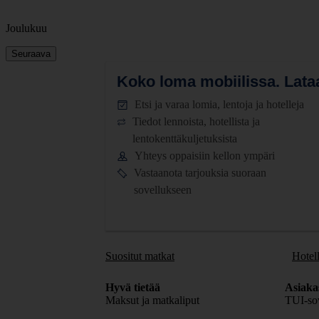
Joulukuu
Seuraava
Koko loma mobiilissa.
Lataa
Etsi ja varaa lomia, lentoja ja hotelleja
Tiedot lennoista, hotellista ja
lentokenttäkuljetuksista
Yhteys oppaisiin kellon ympäri
Vastaanota tarjouksia suoraan
sovellukseen
Suositut matkat
Hotell
Hyvä tietää
Asiaka
Maksut ja matkaliput
TUI-sov