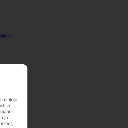
ähtö »
imintoja.
sti ja
tamaan
öä ja
ästeet,