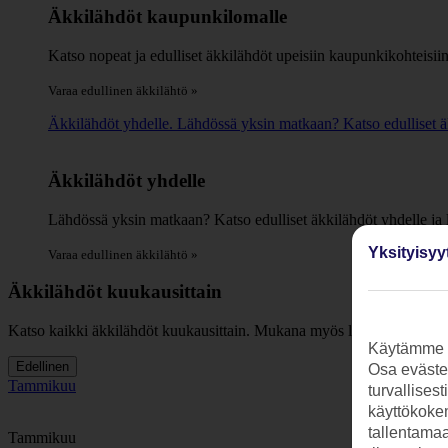
Äkkilähdöt kaupunkilomalle
Katso nopeat ja edulliset äkkilähdöt upeisiin kaupunkikohteisiin
Varaa edullinen äkkilähtö »
Äkkilähdöt yhdelle. Lähdössä yksin matkaan? Katso edulliset äk
Äkkilähdöt yhdelle
Lähdössä yksin matkaan? Katso edulliset äkkilähdöt yhdelle ja
Yksityisyy
Varaa edullinen äkkilähtö »
Äkkilähdöt kuukausittain
Katso kaikki äkkilähdöt kuukausittain. Mukana myös lähtöjä maakunni
Käytämme s
Edellinen
Osa evästei
Tammikuu
turvallises
käyttökokem
tallentamaan
Tammikuu