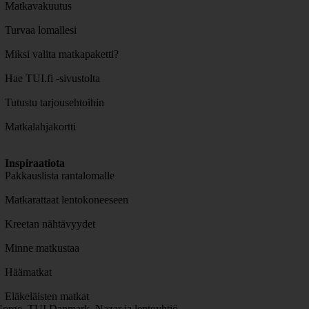
Matkavakuutus
Turvaa lomallesi
Miksi valita matkapaketti?
Hae TUI.fi -sivustolta
Tutustu tarjousehtoihin
Matkalahjakortti
Inspiraatiota
Pakkauslista rantalomalle
Matkarattaat lentokoneeseen
Kreetan nähtävyydet
Minne matkustaa
Häämatkat
Eläkeläisten matkat
orge, TUI Danmark, Nazar ja lentoyhtiö