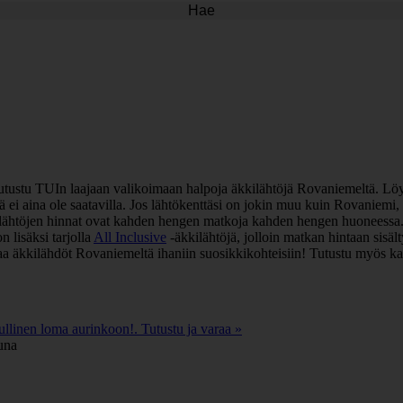
Hae
 Tutustu TUIn laajaan valikoimaan halpoja äkkilähtöjä Rovaniemeltä. Lö
ei aina ole saatavilla. Jos lähtökenttäsi on jokin muu kuin Rovaniemi, 
lähtöjen hinnat ovat kahden hengen matkoja kahden hengen huoneessa. 
n lisäksi tarjolla
All Inclusive
-äkkilähtöjä, jolloin matkan hintaan sisält
raa äkkilähdöt Rovaniemeltä ihaniin suosikkikohteisiin! Tutustu myös ka
llinen loma aurinkoon!. Tutustu ja varaa »