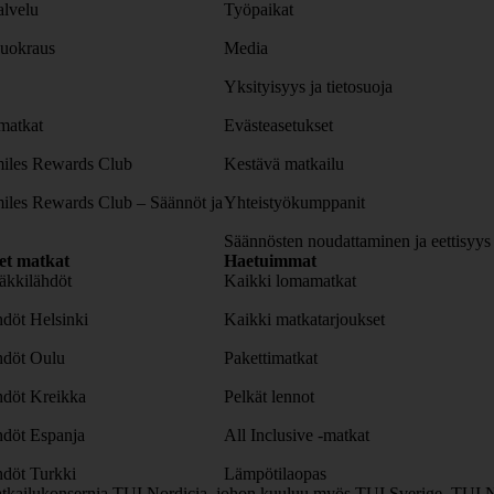
lvelu
Työpaikat
uokraus
Media
Yksityisyys ja tietosuoja
atkat
Evästeasetukset
iles Rewards Club
Kestävä matkailu
iles Rewards Club – Säännöt ja
Yhteistyökumppanit
Säännösten noudattaminen ja eettisyys
set matkat
Haetuimmat
äkkilähdöt
Kaikki lomamatkat
döt Helsinki
Kaikki matkatarjoukset
hdöt Oulu
Pakettimatkat
hdöt Kreikka
Pelkät lennot
hdöt Espanja
All Inclusive -matkat
döt Turkki
Lämpötilaopas
tkailukonsernia TUI Nordicia, johon kuuluu myös TUI Sverige, TUI N