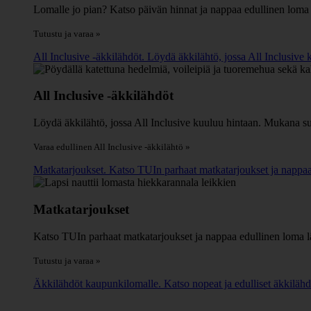
Lomalle jo pian? Katso päivän hinnat ja nappaa edullinen loma
Tutustu ja varaa »
All Inclusive -äkkilähdöt. Löydä äkkilähtö, jossa All Inclusive
All Inclusive -äkkilähdöt
Löydä äkkilähtö, jossa All Inclusive kuuluu hintaan. Mukana suo
Varaa edullinen All Inclusive -äkkilähtö »
Matkatarjoukset. Katso TUIn parhaat matkatarjoukset ja nappaa 
Matkatarjoukset
Katso TUIn parhaat matkatarjoukset ja nappaa edullinen loma l
Tutustu ja varaa »
Äkkilähdöt kaupunkilomalle. Katso nopeat ja edulliset äkkilähdö