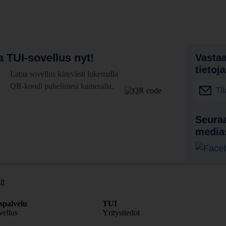
 TUI-sovellus nyt!
Vastaa
tietoj
Lataa sovellus kätevästi lukemalla
QR-koodi puhelimesi kameralla.
Ti
Seuraa
media
it
spalvelu
TUI
ellus
Yritystiedot