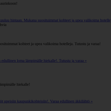
 aurinkoon!
 kuuluu hintaan. Mukana suosituimmat kohteet ja upea valikoima hotelleja
situimmat kohteet ja upea valikoima hotelleja. Tutustu ja varaa!
edullinen loma lämpimälle hiekalle!. Tutustu ja varaa »
ämpimälle hiekalle!
t upeisiin kaupunkikohteisiin!. Varaa edullinen äkkilähtö »