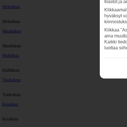
tilastot ja 
Helmikuu
Klikkaamal
hyväksyt v
Helmikuu
kiinnostuk
Klikkaa "As
Maaliskuu
aina muutt
Kaikki tied
Maaliskuu
luottaa sii
Huhtikuu
Huhtikuu
Toukokuu
Toukokuu
Kesäkuu
Kesäkuu