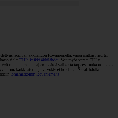
ydettyäsi sopivan äkkilähdön Rovaniemeltä, varaa matkasi heti tai
katso täältä
TUIn kaikki äkkilähdöt
. Voit myös varata TUIlta
Voit muuttaa matkustajien määrää valikosta tarpeesi mukaan. Jos olet
yvät mm. kaikki ateriat ja virvokkeet hotellilla. Äkkilähdöllä
ikkiin
lomamatkoihin Rovaniemeltä
.