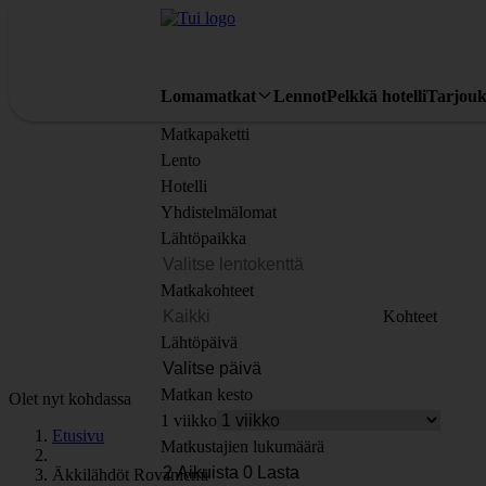
Lomamatkat
Lennot
Pelkkä hotelli
Tarjouk
Matkapaketti
Lento
Hotelli
Yhdistelmälomat
Lähtöpaikka
Matkakohteet
Kohteet
Lähtöpäivä
Matkan kesto
Olet nyt kohdassa
1 viikko
Etusivu
Matkustajien lukumäärä
Äkkilähdöt Rovaniemi