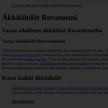
Äkkilähdöt Rovaniemi
Varaa edullinen äkkilähtö Rovaniemeltä
Varaa äkkilähdöt Rovaniemeltä
Täältä löydät kaikki edulliset äkkilähdöt Rovaniemeltä lähiviikoille.
soita
asiakaspalveluumme
. Huomaathan, että äkkilähtöjä Rovaniemeltä 
Rovaniemeltä
pelkän hotellin
. Tällä sivulla näkyvät Rovaniemen äkki
lähdössä yksin matkaan,
äkkilähdöt yhdelle löydät täältä
. Helsingistä o
Rovaniemeltä pääset rentouttavalle lomalle nopeasti ja edullisesti. Va
Katso kaikki äkkilähdöt
Äkkilähdöt. Lomalle jo pian? Katso päivän hinnat ja nappaa edu
Äkkilähdöt