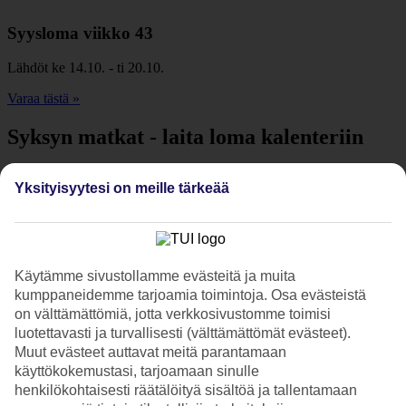
Syysloma viikko 43
Lähdöt ke 14.10. - ti 20.10.
Varaa tästä »
Syksyn matkat - laita loma kalenteriin
Syyskuu
Yksityisyytesi on meille tärkeää
Syyskuu
Lokakuu
Käytämme sivustollamme evästeitä ja muita
kumppaneidemme tarjoamia toimintoja. Osa evästeistä
Lokakuu
on välttämättömiä, jotta verkkosivustomme toimisi
luotettavasti ja turvallisesti (välttämättömät evästeet).
Marraskuu
Muut evästeet auttavat meitä parantamaan
käyttökokemustasi, tarjoamaan sinulle
henkilökohtaisesti räätälöityä sisältöä ja tallentamaan
Marraskuu