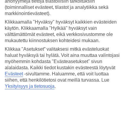
anonyymejä tietoja tilastollisiin tarkoituksiin
(toiminnalliset evästeet, tilastot ja analytiikka sekä
Suosituimmat syyslomakohteet
markkinointievästeet).
Klikkaamalla "Hyväksy" hyväksyt kaikkien evästeiden
Löydä sinulle sopiva loma ja hotelli näistä suosituista
käytön. Klikkaamalla "Hylkää" hyväksyt vain
syyslomakohteista Välimerellä, Atlantilla ja Punaisella merellä.
välttämättömät evästeet, eikä verkkosivustomme ole
Edellinen
mukautettu kiinnostuksen kohteidesi mukaan.
Kreeta. Hinta kahdelle alk. 1394&nbsp;e
Klikkaa "Asetukset” valitaksesi mitkä evästeluokat
haluat hyväksyä tai hylätä. Voit aina muuttaa valintojasi
myöhemmin kohdasta "Evästeasetukset" sivun
Kreeta
alalaidasta. Kaikki tiedot kustakin evästeestä löytyvät
Evästeet
-sivultamme.
Haluamme, että voit luottaa
1394 e
Hinta kahdelle alk.
siihen, että henkilötietosi ovat meillä turvassa. Lue
Rodos. Hinta kahdelle alk. 1484&nbsp;e
Yksityisyys ja tietosuoja
.
Rodos
1484 e
Hinta kahdelle alk.
Turkki. Hinta kahdelle alk. 1046&nbsp;e