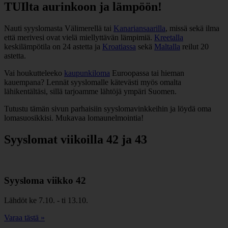
TUIlta aurinkoon ja lämpöön!
Nauti syyslomasta Välimerellä tai
Kanariansaarilla
, missä sekä ilma
että merivesi ovat vielä miellyttävän lämpimiä.
Kreetalla
keskilämpötila on 24 astetta ja
Kroatiassa
sekä
Maltalla
reilut 20
astetta.
Vai houkutteleeko
kaupunkiloma
Euroopassa tai hieman
kauempana? Lennät syyslomalle kätevästi myös omalta
lähikentältäsi, sillä tarjoamme lähtöjä ympäri Suomen.
Tutustu tämän sivun parhaisiin syyslomavinkkeihin ja löydä oma
lomasuosikkisi. Mukavaa lomaunelmointia!
Syyslomat viikoilla 42 ja 43
Syysloma viikko 42
Lähdöt ke 7.10. - ti 13.10.
Varaa tästä »