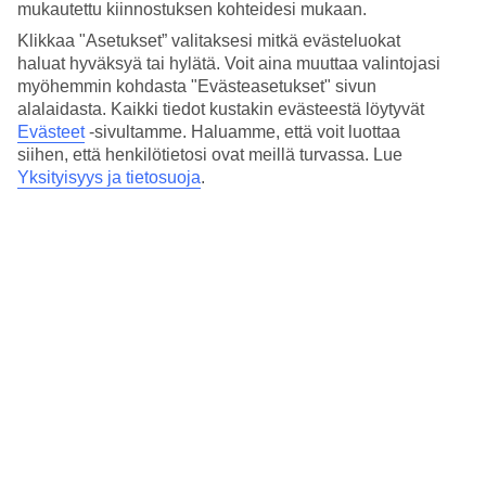
mukautettu kiinnostuksen kohteidesi mukaan.
Klikkaa "Asetukset” valitaksesi mitkä evästeluokat
haluat hyväksyä tai hylätä. Voit aina muuttaa valintojasi
myöhemmin kohdasta "Evästeasetukset" sivun
alalaidasta. Kaikki tiedot kustakin evästeestä löytyvät
Evästeet
-sivultamme.
Haluamme, että voit luottaa
siihen, että henkilötietosi ovat meillä turvassa. Lue
Yksityisyys ja tietosuoja
.
Lokakuu
Tutustu lokakuun ihaniin hotellivinkkehin ja varaa lämpöä talven
kynnykselle. Loikoile leppoisasti altaalla, ui, syö hyvin, nauti
mukavasta hotellihuoneesta - hemmottele itseäsi, olet sen
ansainnut!
Tutustu ja varaa »
Syysloma 2026