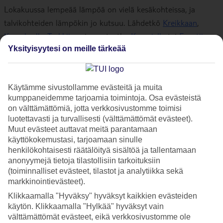
Lokakuussa lempeää lämpöä on vielä kesäkohteissa, ja
talvikohteiden lämpökin jo kutsuu. Lähdetkö
Kreikkaan
,
Kyprokselle
,
Turkkiin
vai suuntaatko
Kanarialle
tai
Egyptiin
-
Yksityisyytesi on meille tärkeää
missä on sinun suosikki syyslomakohteesi? Tutustu TUIn
koko laajaan matkavalikoimaan
lomamatkat
-sivullamme ja
varaa unelmiesi matka!
Käytämme sivustollamme evästeitä ja muita
kumppaneidemme tarjoamia toimintoja. Osa evästeistä
on välttämättömiä, jotta verkkosivustomme toimisi
Lokakuun lämpöiset lomat
luotettavasti ja turvallisesti (välttämättömät evästeet).
Muut evästeet auttavat meitä parantamaan
Suosituissa lomakohteissamme kesä on vielä lämmin lokakuussa ja
käyttökokemustasi, tarjoamaan sinulle
myös talvikohteet kutsuvat jo lomailemaan. Lekottele altaalla
henkilökohtaisesti räätälöityä sisältöä ja tallentamaan
Kanarialla tai tee pitkä rantakävely Kreetalla - ihanaa aikaa lämpöisellä
anonyymejä tietoja tilastollisiin tarkoituksiin
lomalla ennen talven tuloa. Katso alta kaikki
lokakuun suorat
(toiminnalliset evästeet, tilastot ja analytiikka sekä
lomalennot
. Mukavaa syyslomaa!
markkinointievästeet).
Klikkaamalla "Hyväksy" hyväksyt kaikkien evästeiden
käytön. Klikkaamalla "Hylkää" hyväksyt vain
välttämättömät evästeet, eikä verkkosivustomme ole