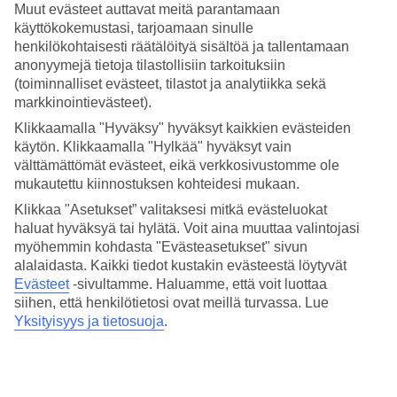
Muut evästeet auttavat meitä parantamaan
käyttökokemustasi, tarjoamaan sinulle
Takseja Manhattanilla
henkilökohtaisesti räätälöityä sisältöä ja tallentamaan
anonyymejä tietoja tilastollisiin tarkoituksiin
13/15
(toiminnalliset evästeet, tilastot ja analytiikka sekä
markkinointievästeet).
Klikkaamalla "Hyväksy" hyväksyt kaikkien evästeiden
Central Park
käytön. Klikkaamalla "Hylkää" hyväksyt vain
14/15
välttämättömät evästeet, eikä verkkosivustomme ole
mukautettu kiinnostuksen kohteidesi mukaan.
Klikkaa "Asetukset” valitaksesi mitkä evästeluokat
Central Park ja Manhattan
haluat hyväksyä tai hylätä. Voit aina muuttaa valintojasi
myöhemmin kohdasta "Evästeasetukset" sivun
15/15
alalaidasta. Kaikki tiedot kustakin evästeestä löytyvät
Evästeet
-sivultamme.
Haluamme, että voit luottaa
Brooklyn Bridge ja Manhattanin maisema
siihen, että henkilötietosi ovat meillä turvassa. Lue
Yksityisyys ja tietosuoja
.
Seuraava