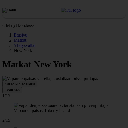
Olet nyt kohdassa
Etusivu
Matkat
Yhdysvallat
New York
Matkat New York
Katso kuvagalleria
Edellinen
1/15
Vapaudenpatsas, Liberty Island
2/15