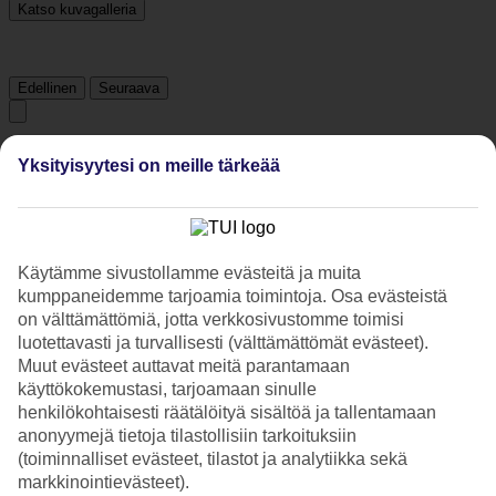
Katso kuvagalleria
Edellinen
Seuraava
Tripadvisor
Yksityisyytesi on meille tärkeää
4/5
Luokitus
4 / 5
alkaen
9748 arviota
Käytämme sivustollamme evästeitä ja muita
kumppaneidemme tarjoamia toimintoja. Osa evästeistä
Siisteys
on välttämättömiä, jotta verkkosivustomme toimisi
4.1/5
Sijainti
luotettavasti ja turvallisesti (välttämättömät evästeet).
4.7/5
Muut evästeet auttavat meitä parantamaan
Huone
käyttökokemustasi, tarjoamaan sinulle
4/5
henkilökohtaisesti räätälöityä sisältöä ja tallentamaan
Palvelu
anonyymejä tietoja tilastollisiin tarkoituksiin
3.9/5
(toiminnalliset evästeet, tilastot ja analytiikka sekä
Nukkuminen
4.2/5
markkinointievästeet).