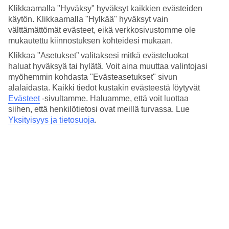
Hinta-laatusuhde
Klikkaamalla "Hyväksy" hyväksyt kaikkien evästeiden
3.8/5
käytön. Klikkaamalla "Hylkää" hyväksyt vain
välttämättömät evästeet, eikä verkkosivustomme ole
Hotelliesittely
mukautettu kiinnostuksen kohteidesi mukaan.
4*
Klikkaa "Asetukset” valitaksesi mitkä evästeluokat
Paikallinen luokitus
haluat hyväksyä tai hylätä. Voit aina muuttaa valintojasi
myöhemmin kohdasta "Evästeasetukset" sivun
Midtown Westin alueella lähellä Central Parkia
alalaidasta. Kaikki tiedot kustakin evästeestä löytyvät
Evästeet
-sivultamme.
Haluamme, että voit luottaa
Park Central New York sijaitsee Midtown Westissä lähellä Times
siihen, että henkilötietosi ovat meillä turvassa. Lue
Squarea, Central Parkia ja City Music Hallia. Hotellissa on kuntosali
Yksityisyys ja tietosuoja
.
ja kahvila, josta saa mukaan ruokaa. Hotellissa on viihtyisä
oleskelutila, jossa voit rentoutua kaupungissa vietetyn päivän
jälkeen.
Hotellin
Central Market
-kahvilassa voit ostaa take away -ruokia
mukaasi nähtävyyksille. Central Marketissa on aamiaisvaihtoehtoja,
kuten voileipiä, salaatteja, kahvia ja leivonnaisia.
Hotellilla on:
Vuokrattavia polkupyöriä
Pysäköinti