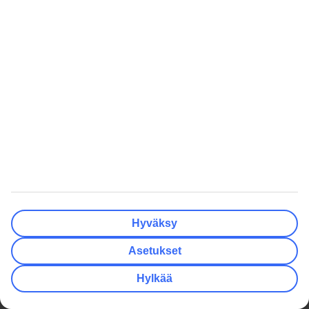
TUI
Hyödyllistä
Yritystiedot
Lisäpalvelut
Työpaikat
Matkavakuutus
Media
Turvaa lomallesi
Yksityisyys ja tietosuoja
Miksi valita matkapaketti?
Evästeasetukset
Hae TUI.fi -sivustolta
Kestävä matkailu
Tutustu tarjousehtoihin
Yhteistyökumppanit
Matkalahjakortti
Säännösten noudattaminen ja
eettisyys
Oikopolut
Edulliset matkat
Hyväksy
Talven lomamatkat
Kaikki äkkilähdöt
Kesän lomamatkat
Äkkilähdöt Helsinki
Asetukset
Varaa kaupunkiloma
Äkkilähdöt Oulu
Hylkää
Lomat Suomessa
Äkkilähdöt Kreikka