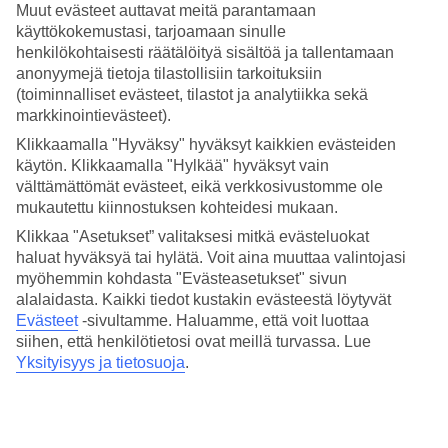
13/22
Muut evästeet auttavat meitä parantamaan
käyttökokemustasi, tarjoamaan sinulle
henkilökohtaisesti räätälöityä sisältöä ja tallentamaan
Dubrovnik
anonyymejä tietoja tilastollisiin tarkoituksiin
14/22
(toiminnalliset evästeet, tilastot ja analytiikka sekä
markkinointievästeet).
Igrane
Klikkaamalla "Hyväksy" hyväksyt kaikkien evästeiden
käytön. Klikkaamalla "Hylkää" hyväksyt vain
15/22
välttämättömät evästeet, eikä verkkosivustomme ole
mukautettu kiinnostuksen kohteidesi mukaan.
Splitin satama
Klikkaa "Asetukset” valitaksesi mitkä evästeluokat
haluat hyväksyä tai hylätä. Voit aina muuttaa valintojasi
16/22
myöhemmin kohdasta "Evästeasetukset" sivun
alalaidasta. Kaikki tiedot kustakin evästeestä löytyvät
Podgora
Evästeet
-sivultamme.
Haluamme, että voit luottaa
siihen, että henkilötietosi ovat meillä turvassa. Lue
17/22
Yksityisyys ja tietosuoja
.
Amfora Hotel, Hvar
18/22