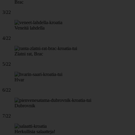
Brac
3/22
Veneitä lahdella
4/22
Zlatni rat, Brac
5/22
Hvar
6/22
Dubrovnik
7/22
Herkullisia salaatteja!