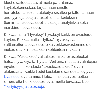
Täällä voit suoda itsellesi spa-hoitoja sekä nauttia hyvästä ruuasta ja
Muut evästeet auttavat meitä parantamaan
kristallinkirkkaasta vedestä. Živogošće on Igranen pieni naapurikylä
käyttökokemustasi, tarjoamaan sinulle
noin kahden kilometrin päässä päätaajamasta kaakkoon. Hotellin
henkilökohtaisesti räätälöityä sisältöä ja tallentamaan
rakennukset sijaitsevat rinteessä, joten edessä avautuu upea näköala
anonyymejä tietoja tilastollisiin tarkoituksiin
merelle ja saarille. Pienen matkan päässä sijaitsee vanha luostari.
(toiminnalliset evästeet, tilastot ja analytiikka sekä
Aikaa yhdessä
markkinointievästeet).
Klikkaamalla "Hyväksy" hyväksyt kaikkien evästeiden
Täällä kaikki on suunniteltu erityisesti pariskunnille. Modernin
käytön. Klikkaamalla "Hylkää" hyväksyt vain
hotellin spasta voitte mm. varata parihieronnan. Kuntoa pidätte yllä
välttämättömät evästeet, eikä verkkosivustomme ole
halutessanne vaikka käymällä yhdessä kuntosalilla tai osallistumalla
mukautettu kiinnostuksen kohteidesi mukaan.
ryhmäliikuntatunneille. Hotellin ympäristö sopii myös ihaniin
kävelyretkiin ja kristallinkirkas vesi hotellin edustan lahdella on
Klikkaa "Asetukset” valitaksesi mitkä evästeluokat
täydellinen snorklaamiseen.
haluat hyväksyä tai hylätä. Voit aina muuttaa valintojasi
myöhemmin kohdasta "Evästeasetukset" sivun
Kulinaarisia hetkiä
alalaidasta. Kaikki tiedot kustakin evästeestä löytyvät
Evästeet
-sivultamme.
Haluamme, että voit luottaa
Kuten kaikissa TUI BLUE -hotelleissa, myös täällä ravintolat ja
ruoka ovat korkeaa tasoa. Hotellilla on sekä buffetravintola että à la
siihen, että henkilötietosi ovat meillä turvassa. Lue
carte -ravintola
Culinarium
. Mojito Bar on puolestaan paikka, jossa
Yksityisyys ja tietosuoja
.
on kiva käydä drinkillä päivän päätteeksi. Hotellin vilpoisassa
lobbybaarissa taas on mukava nauttia kahvit.
Varaa haluamasi huone