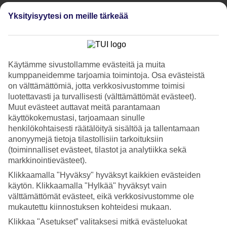
8/21
Yksityisyytesi on meille tärkeää
9/21
Käytämme sivustollamme evästeitä ja muita
kumppaneidemme tarjoamia toimintoja. Osa evästeistä
on välttämättömiä, jotta verkkosivustomme toimisi
10/21
luotettavasti ja turvallisesti (välttämättömät evästeet).
Muut evästeet auttavat meitä parantamaan
käyttökokemustasi, tarjoamaan sinulle
henkilökohtaisesti räätälöityä sisältöä ja tallentamaan
11/21
anonyymejä tietoja tilastollisiin tarkoituksiin
(toiminnalliset evästeet, tilastot ja analytiikka sekä
markkinointievästeet).
Klikkaamalla "Hyväksy" hyväksyt kaikkien evästeiden
12/21
käytön. Klikkaamalla "Hylkää" hyväksyt vain
välttämättömät evästeet, eikä verkkosivustomme ole
mukautettu kiinnostuksen kohteidesi mukaan.
13/21
Klikkaa "Asetukset” valitaksesi mitkä evästeluokat