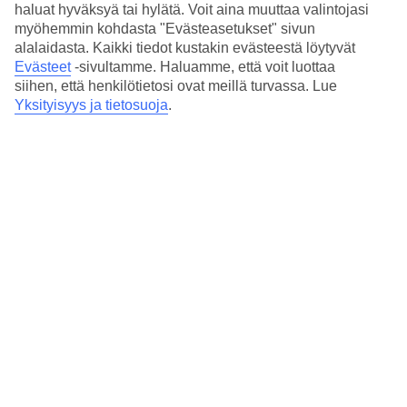
haluat hyväksyä tai hylätä. Voit aina muuttaa valintojasi
myöhemmin kohdasta "Evästeasetukset" sivun
14/21
alalaidasta. Kaikki tiedot kustakin evästeestä löytyvät
Evästeet
-sivultamme.
Haluamme, että voit luottaa
siihen, että henkilötietosi ovat meillä turvassa. Lue
15/21
Yksityisyys ja tietosuoja
.
16/21
17/21
18/21
19/21