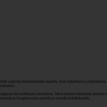
eille sopivista hotelleistamme saarella. Asut rauhallisessa ympäristössä 
äysihoidon.
 kauppoja että kodikkaita ravintoloita. Myös kolmen kilometrin pituisen 
uksista ja bungaloweista suurella ja avaralla hotellialueella.