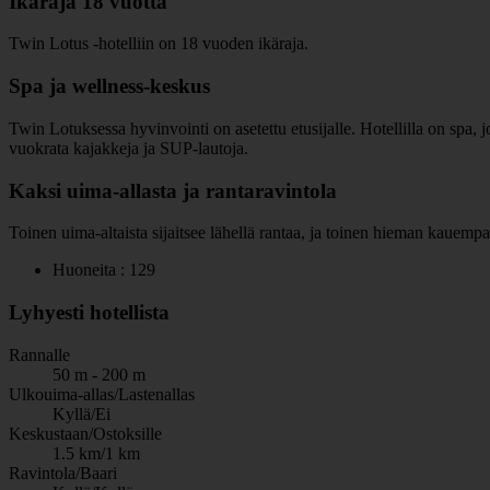
Ikäraja 18 vuotta
Twin Lotus -hotelliin on 18 vuoden ikäraja.
Spa ja wellness-keskus
Twin Lotuksessa hyvinvointi on asetettu etusijalle. Hotellilla on spa, j
vuokrata kajakkeja ja SUP-lautoja.
Kaksi uima-allasta ja rantaravintola
Toinen uima-altaista sijaitsee lähellä rantaa, ja toinen hieman kauempana 
Huoneita : 129
Lyhyesti hotellista
Rannalle
50 m - 200 m
Ulkouima-allas/Lastenallas
Kyllä/Ei
Keskustaan/Ostoksille
1.5 km/1 km
Ravintola/Baari