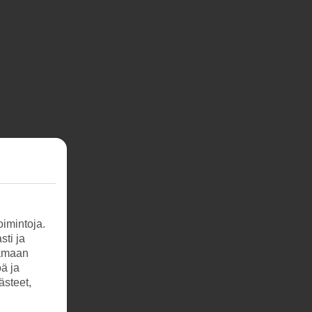
imintoja.
sti ja
tamaan
öä ja
ästeet,