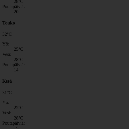
28
°C
Poutapäiviä:
20
Touko
32
°
C
Yö:
25
°C
Vesi:
28
°C
Poutapäiviä:
14
Kesä
31
°
C
Yö:
25
°C
Vesi:
28
°C
Poutapäiviä:
15