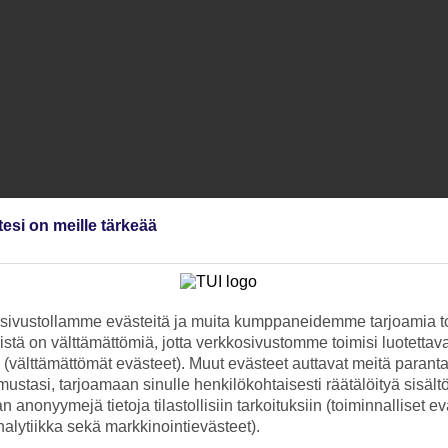
tesi on meille tärkeää
ivustollamme evästeitä ja muita kumppaneidemme tarjoamia to
stä on välttämättömiä, jotta verkkosivustomme toimisi luotettava
ti (välttämättömät evästeet). Muut evästeet auttavat meitä paran
ustasi, tarjoamaan sinulle henkilökohtaisesti räätälöityä sisält
 anonyymejä tietoja tilastollisiin tarkoituksiin (toiminnalliset ev
analytiikka sekä markkinointievästeet).