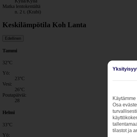
Kyllä/Kyllä
Matka lentokentältä
n. 2 t. (Krabi)
Keskilämpötila Koh Lanta
Edellinen
Tammi
32
°
C
Yksityisyy
Yö:
23
°C
Vesi:
26
°C
Poutapäiviä:
Käytämme s
28
Osa evästei
turvallises
Helmi
käyttökokem
tallentamaan
33
°
C
tilastot ja 
Yö: