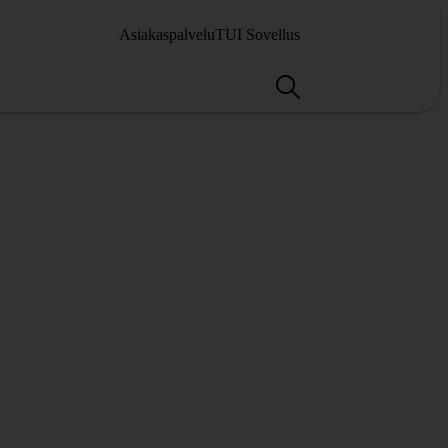
Asiakaspalvelu
TUI Sovellus