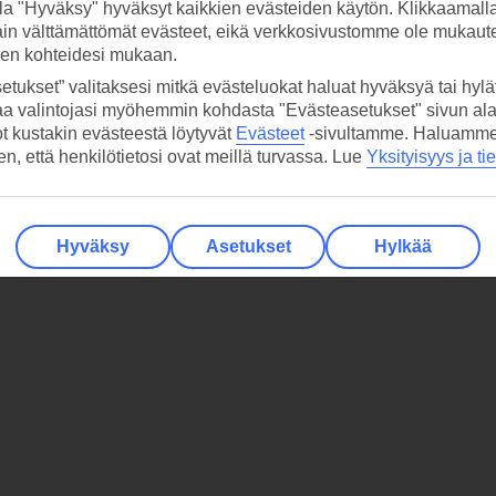
la "Hyväksy" hyväksyt kaikkien evästeiden käytön. Klikkaamall
ain välttämättömät evästeet, eikä verkkosivustomme ole mukaute
sen kohteidesi mukaan.
etukset” valitaksesi mitkä evästeluokat haluat hyväksyä tai hylät
aa valintojasi myöhemmin kohdasta "Evästeasetukset" sivun ala
ot kustakin evästeestä löytyvät
Evästeet
-sivultamme.
Haluamme, 
hen, että henkilötietosi ovat meillä turvassa. Lue
Yksityisyys ja ti
Hyväksy
Asetukset
Hylkää