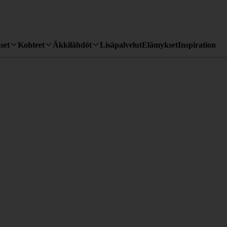
set
Kohteet
Äkkilähdöt
Lisäpalvelut
Elämykset
Inspiration