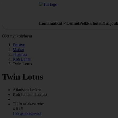
Lomamatkat
Lennot
Pelkkä hotelli
Tarjouk
Olet nyt kohdassa
Etusivu
Matkat
Thaimaa
Koh Lanta
Twin Lotus
Twin Lotus
Aikuisten kesken
Koh Lanta, Thaimaa
TUIn asiakasarvio:
4.6 / 5
155 asiakasarviot