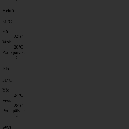
Heinä
31
°
C
Yö:
24
°C
Vesi:
28
°C
Poutapäiviä:
15
Elo
31
°
C
Yö:
24
°C
Vesi:
28
°C
Poutapäiviä:
14
Syys