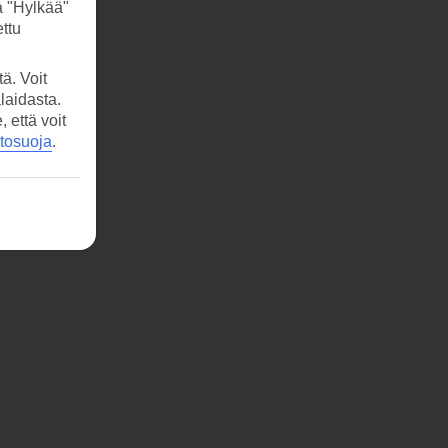
a "Hylkää"
ttu
ä. Voit
laidasta.
että voit
etosuoja
.