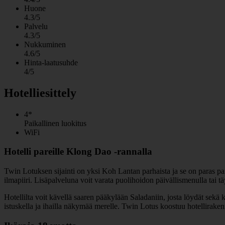
Huone
4.3/5
Palvelu
4.3/5
Nukkuminen
4.6/5
Hinta-laatusuhde
4/5
Hotelliesittely
4*
Paikallinen luokitus
WiFi
Hotelli pareille Klong Dao -rannalla
Twin Lotuksen sijainti on yksi Koh Lantan parhaista ja se on paras par
ilmapiiri. Lisäpalveluna voit varata puolihoidon päivällismenulla tai t
Hotellilta voit kävellä saaren pääkylään Saladaniin, josta löydät sekä
istuskella ja ihailla näkymää merelle. Twin Lotus koostuu hotellirakenn