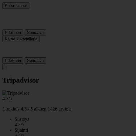
Katso hinnat
Edellinen
Seuraava
Katso kuvagalleria
Edellinen
Seuraava
Tripadvisor
4.3/5
Luokitus
4.3 / 5
alkaen
1426 arviota
Siisteys
4.3/5
Sijainti
4.4/5