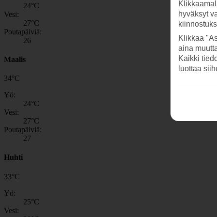
Klikkaamal
24
°C
hyväksyt v
Vesi:
27
°C
kiinnostuk
Poutapäiviä:
Klikkaa "As
26
aina muutt
Kaikki tied
Maalis
luottaa sii
34
°
C
Yö:
24
°C
Vesi:
27
°C
Poutapäiviä:
27
Huhti
33
°
C
Yö:
25
°C
Vesi: