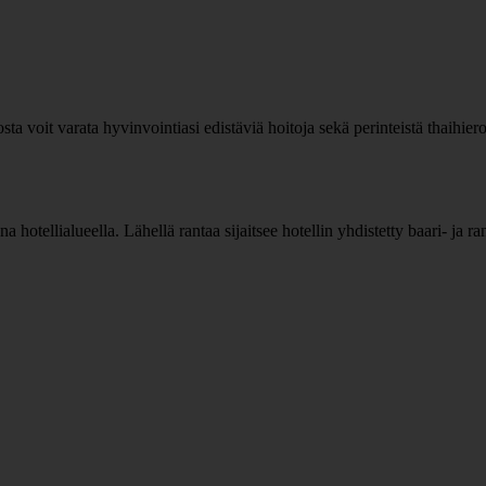
osta voit varata hyvinvointiasi edistäviä hoitoja sekä perinteistä thaihi
hotellialueella. Lähellä rantaa sijaitsee hotellin yhdistetty baari- ja rant