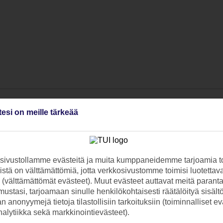
tesi on meille tärkeää
ivustollamme evästeitä ja muita kumppaneidemme tarjoamia to
stä on välttämättömiä, jotta verkkosivustomme toimisi luotettava
ti (välttämättömät evästeet). Muut evästeet auttavat meitä paran
ustasi, tarjoamaan sinulle henkilökohtaisesti räätälöityä sisält
 anonyymejä tietoja tilastollisiin tarkoituksiin (toiminnalliset ev
analytiikka sekä markkinointievästeet).