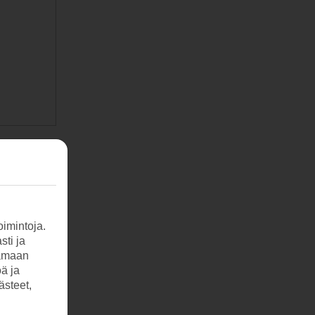
imintoja.
sti ja
tamaan
öä ja
ästeet,