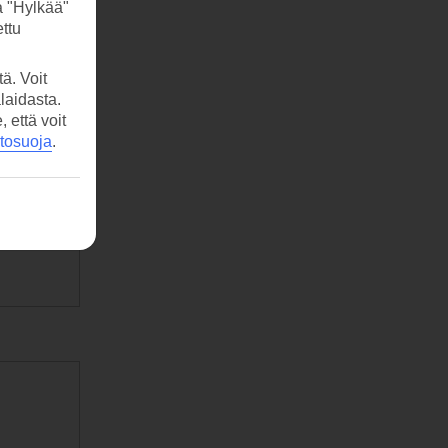
a "Hylkää"
ttu
ä. Voit
laidasta.
että voit
etosuoja
.