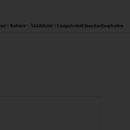
set
Kohteet
Äkkilähdöt
Lisäpalvelut
Elämykset
Inspiration