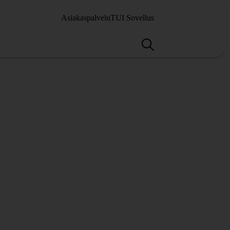
Asiakaspalvelu
TUI Sovellus