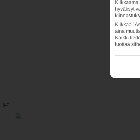
Klikkaamal
hyväksyt v
kiinnostuk
Klikkaa "As
aina muutt
Kaikki tied
luottaa sii
5/7