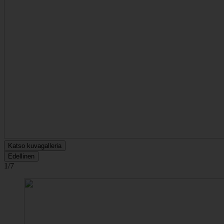
Katso kuvagalleria
Edellinen
1/7