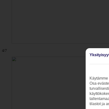
4/7
Yksityisyy
Käytämme s
Osa evästei
turvallises
käyttökokem
tallentamaan
tilastot ja 