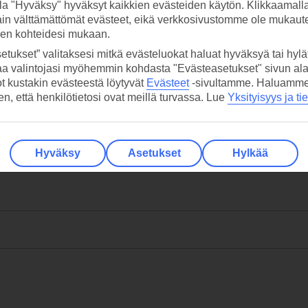
la "Hyväksy" hyväksyt kaikkien evästeiden käytön. Klikkaamall
ain välttämättömät evästeet, eikä verkkosivustomme ole mukaute
sen kohteidesi mukaan.
etukset” valitaksesi mitkä evästeluokat haluat hyväksyä tai hylät
aa valintojasi myöhemmin kohdasta "Evästeasetukset" sivun ala
ot kustakin evästeestä löytyvät
Evästeet
-sivultamme.
Haluamme, 
hen, että henkilötietosi ovat meillä turvassa. Lue
Yksityisyys ja ti
Hyväksy
Asetukset
Hylkää