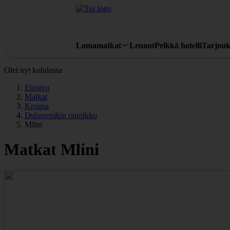
Lomamatkat
Lennot
Pelkkä hotelli
Tarjouk
Olet nyt kohdassa
Etusivu
Matkat
Kroatia
Dubrovnikin rannikko
Mlini
Matkat Mlini