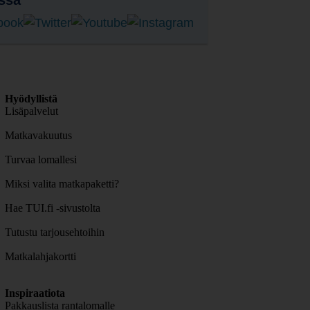
ssa
Hyödyllistä
Lisäpalvelut
Matkavakuutus
Turvaa lomallesi
Miksi valita matkapaketti?
Hae TUI.fi -sivustolta
Tutustu tarjousehtoihin
Matkalahjakortti
Inspiraatiota
Pakkauslista rantalomalle