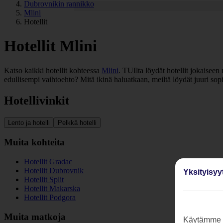
Dubrovnikin rannikko
Mlini
Hotellit
Hotellit Mlini
Katso kaikki hotellit kohteessa
Mlini
. TUIlta löydät hotellit jokaiseen
edullisempi vaihtoehto? Mitä ikinä haluatkaan, meiltä löydät juuri sop
Hotellivinkit
Lento ja hotelli
Pelkkä hotelli
Muita kohteita
Hotellit Gradac
Hotellit Dubrovnik
Yksityisyy
Hotellit Split
Hotellit Makarska
Hotellit Podgora
Muita matkoja
Käytämme s