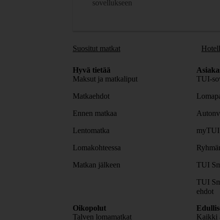
sovellukseen
Suositut matkat
Hotell
Hyvä tietää
Asiaka
Maksut ja matkaliput
TUI-sov
Matkaehdot
Lomapa
Ennen matkaa
Autonv
Lentomatka
myTUI
Lomakohteessa
Ryhmäm
Matkan jälkeen
TUI Sm
TUI Sm
ehdot
Oikopolut
Edulli
Talven lomamatkat
Kaikki 