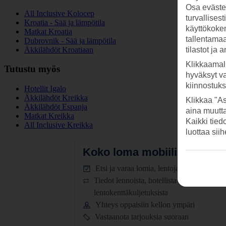
Osa evästei
All Inclusive Kolocep
turvallises
Kroatia - Sää ja lämpötila
käyttökokem
Matkat Kroatia
tallentamaan
Dubrovnik - Sää ja lämpötila
Äkkilähdöt Kroatiaan
tilastot ja 
Klikkaamal
Tutustu myös
hyväksyt v
kiinnostuk
Hotellit Igalo
Äkkilähdöt Kreikka
Klikkaa "As
Äkkilähdöt Espanja
aina muutt
Matkat Kreikka
Kaikki tied
All Inclusive Kreikka
luottaa sii
Koko loma mobiilissa.
Lataa
Etsi ja varaa lomia, lentoja ja hotelleja
Tiedot lennoista, hotellista ja
lentokenttäkuljetuksista
Yhteys oppaisiin kellon ympäri
Vastaanota tarjouksia suoraan