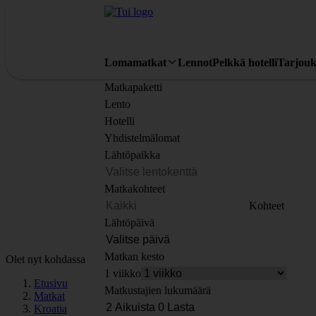
Lomamatkat
Lennot
Pelkkä hotelli
Tarjouk
Matkapaketti
Lento
Hotelli
Yhdistelmälomat
Lähtöpaikka
Matkakohteet
Kohteet
Lähtöpäivä
Matkan kesto
Olet nyt kohdassa
1 viikko
Etusivu
Matkustajien lukumäärä
Matkat
Kroatia