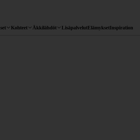
set
Kohteet
Äkkilähdöt
Lisäpalvelut
Elämykset
Inspiration