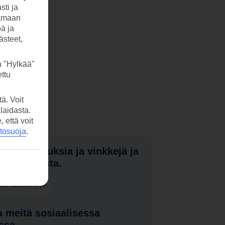
sti ja
tamaan
öä ja
ästeet,
a "Hylkää"
ttu
ä. Voit
laidasta.
että voit
etosuoja
.
nota tarjouksia ja vinkkejä ja
a uutuuksista.
laa uutiskirje
 meitä sosiaalisessa