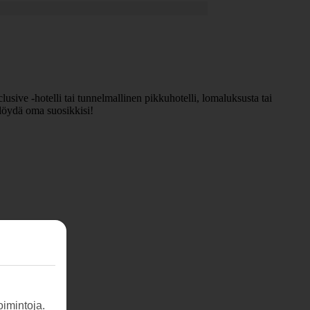
usive -hotelli tai tunnelmallinen pikkuhotelli, lomaluksusta tai
 löydä oma suosikkisi!
imintoja.