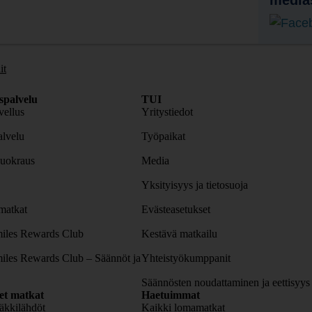
media
it
spalvelu
TUI
ellus
Yritystiedot
lvelu
Työpaikat
uokraus
Media
Yksityisyys ja tietosuoja
atkat
Evästeasetukset
iles Rewards Club
Kestävä matkailu
iles Rewards Club – Säännöt ja
Yhteistyökumppanit
Säännösten noudattaminen ja eettisyys
set matkat
Haetuimmat
äkkilähdöt
Kaikki lomamatkat