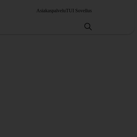
Asiakaspalvelu
TUI Sovellus