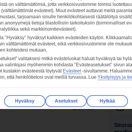
stä on välttämättömiä, jotta verkkosivustomme toimisi luotettava
ti (välttämättömät evästeet). Muut evästeet auttavat meitä paran
ustasi, tarjoamaan sinulle henkilökohtaisesti räätälöityä sisält
 anonyymejä tietoja tilastollisiin tarkoituksiin (toiminnalliset ev
analytiikka sekä markkinointievästeet).
la "Hyväksy" hyväksyt kaikkien evästeiden käytön. Klikkaamall
ain välttämättömät evästeet, eikä verkkosivustomme ole mukaute
sen kohteidesi mukaan.
etukset” valitaksesi mitkä evästeluokat haluat hyväksyä tai hylät
aa valintojasi myöhemmin kohdasta "Evästeasetukset" sivun ala
ot kustakin evästeestä löytyvät
Evästeet
-sivultamme.
Haluamme, 
hen, että henkilötietosi ovat meillä turvassa. Lue
Yksityisyys ja ti
 TUI-sovellus nyt!
Vastaa
tietoj
Lataa sovellus kätevästi lukemalla
Hyväksy
Asetukset
Hylkää
QR-koodi puhelimesi kameralla.
Ti
Seuraa