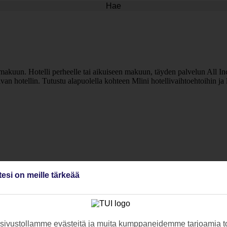
Hae
 makuun. Hotelli perheelle tai aikuiseen makuun, täyden palvelun All Incl
ivan hotellin. Tutustu alapuolella kohteen Mlini hotellivaihtoehtoihin ja
tesi on meille tärkeää
ivustollamme evästeitä ja muita kumppaneidemme tarjoamia to