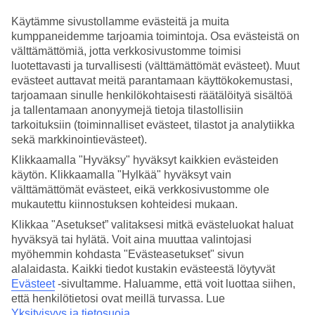
Käytämme sivustollamme evästeitä ja muita
Hae
kumppaneidemme tarjoamia toimintoja. Osa evästeistä on
välttämättömiä, jotta verkkosivustomme toimisi
luotettavasti ja turvallisesti (välttämättömät evästeet). Muut
evästeet auttavat meitä parantamaan käyttökokemustasi,
Olet nyt kohdassa
tarjoamaan sinulle henkilökohtaisesti räätälöityä sisältöä
Etusivu
ja tallentamaan anonyymejä tietoja tilastollisiin
Matkat
tarkoituksiin (toiminnalliset evästeet, tilastot ja analytiikka
Kroatia
sekä markkinointievästeet).
Äkkilähdöt
Klikkaamalla "Hyväksy" hyväksyt kaikkien evästeiden
käytön. Klikkaamalla "Hylkää" hyväksyt vain
SUURI LOMAOUTLET
välttämättömät evästeet, eikä verkkosivustomme ole
Tee löytöjä »
mukautettu kiinnostuksen kohteidesi mukaan.
Klikkaa "Asetukset” valitaksesi mitkä evästeluokat haluat
Äkkilähdöt Kroatiaan
hyväksyä tai hylätä. Voit aina muuttaa valintojasi
myöhemmin kohdasta "Evästeasetukset" sivun
alalaidasta. Kaikki tiedot kustakin evästeestä löytyvät
Tältä sivulta löydät kaikki äkkilähdöt
Kroatiaan
eli edulliset
Evästeet
-sivultamme.
Haluamme, että voit luottaa siihen,
Kroatian lomat lähiviikoille. Tutustu TUIn laajaan valikoimaan
halpoja
äkkilähtöjä
Kroatiaan. Tarjolla on äkkilähtöjä joka makuun
että henkilötietosi ovat meillä turvassa. Lue
ja hintaluokkaan Kroatian eri kohteisiin, joten tältä sivulta löydät
Yksityisyys ja tietosuoja
.