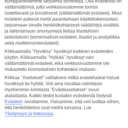
kumppaneidemme tarjoamia toimintoja. Osa evästeistä on
välttämättömiä, jotta verkkosivustomme toimisi
Hae
luotettavasti ja turvallisesti (välttämättömät evästeet). Muut
evästeet auttavat meitä parantamaan käyttökokemustasi,
tarjoamaan sinulle henkilökohtaisesti räätälöityä sisältöä
ja tallentamaan anonyymejä tietoja tilastollisiin
Olet nyt kohdassa
tarkoituksiin (toiminnalliset evästeet, tilastot ja analytiikka
sekä markkinointievästeet).
Etusivu
Matkat
Klikkaamalla "Hyväksy" hyväksyt kaikkien evästeiden
Kroatia
käytön. Klikkaamalla "Hylkää" hyväksyt vain
Makarskan Riviera
välttämättömät evästeet, eikä verkkosivustomme ole
Äkkilähdöt
mukautettu kiinnostuksen kohteidesi mukaan.
SUURI LOMAOUTLET
Klikkaa "Asetukset” valitaksesi mitkä evästeluokat haluat
hyväksyä tai hylätä. Voit aina muuttaa valintojasi
Tee löytöjä »
myöhemmin kohdasta "Evästeasetukset" sivun
alalaidasta. Kaikki tiedot kustakin evästeestä löytyvät
Äkkilähdöt Makarskan Riviera
Evästeet
-sivultamme.
Haluamme, että voit luottaa siihen,
että henkilötietosi ovat meillä turvassa. Lue
Yksityisyys ja tietosuoja
.
Haluatko reissuun helposti ja nopeasti? Katso
äkkilähdöt
Makarskan
Rivieralle
eli lomat lähiviikoille suorilla lennoilla tältä sivulta. Kun
löydät sopivan äkkilähdön, varaa matkasi heti. Äkkilähdöillä