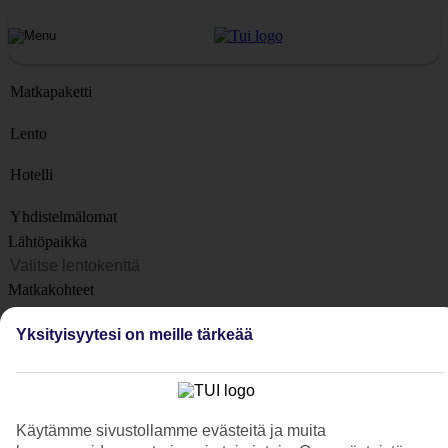
Matkapaketti
Lento
Hotelli
Yhdistelmälomat
Lähtöpaikka
Matkakohteet
Kohteet
Yksityisyytesi on meille tärkeää
Lähtöpäivä
Matkan kesto
1 viikko
Käytämme sivustollamme evästeitä ja muita
Matkustajien lukumäärä