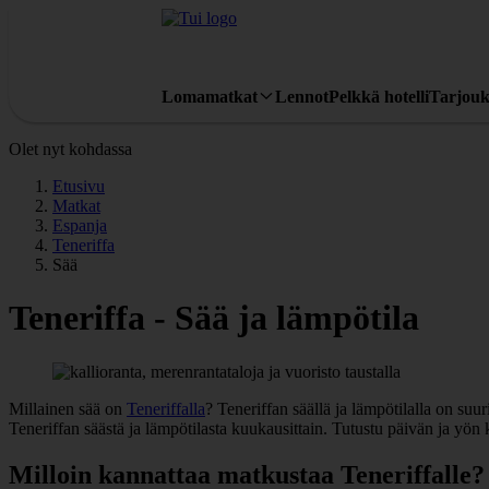
Lomamatkat
Lennot
Pelkkä hotelli
Tarjouk
Olet nyt kohdassa
Etusivu
Matkat
Espanja
Teneriffa
Sää
Teneriffa - Sää ja lämpötila
Millainen sää on
Teneriffalla
? Teneriffan säällä ja lämpötilalla on su
Teneriffan säästä ja lämpötilasta kuukausittain. Tutustu päivän ja yö
Milloin kannattaa matkustaa Teneriffalle?