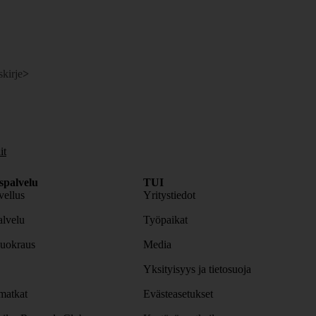
skirje
>
it
spalvelu
TUI
ellus
Yritystiedot
lvelu
Työpaikat
uokraus
Media
Yksityisyys ja tietosuoja
atkat
Evästeasetukset