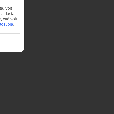
ä. Voit
laidasta.
että voit
etosuoja
.