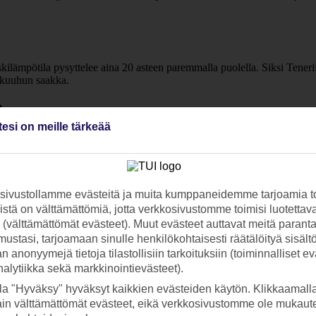
lämpötila pysyttelee aina 20 asteen paremmalla puolella. Siksi Tenerif
ikuuhun saakka.
?
tesi on meille tärkeää
n luvassa on ihania, pitkiä uintihetkiä lämpimissä vesissä. Talvellakaan
ivustollamme evästeitä ja muita kumppaneidemme tarjoamia to
a talvet leutoja. Teneriffan ilmasto on lämmin vuoden ympäri, mutta mikä
stä on välttämättömiä, jotta verkkosivustomme toimisi luotettava
 yleensä kuumempaa ja aurinkoisempaa, kun taas Teneriffan pohjoisosan 
ti (välttämättömät evästeet). Muut evästeet auttavat meitä paran
ustasi, tarjoamaan sinulle henkilökohtaisesti räätälöityä sisält
tain. Näin voit helposti katsoa, millainen sää on
Playa de las Americasi
 anonyymejä tietoja tilastollisiin tarkoituksiin (toiminnalliset ev
os/
),
Los Gigantesissa
,
Puerto de la Cruzissa
,
Golf del Surissa
tai jossai
analytiikka sekä markkinointievästeet).
la "Hyväksy" hyväksyt kaikkien evästeiden käytön. Klikkaamall
ain välttämättömät evästeet, eikä verkkosivustomme ole mukaute