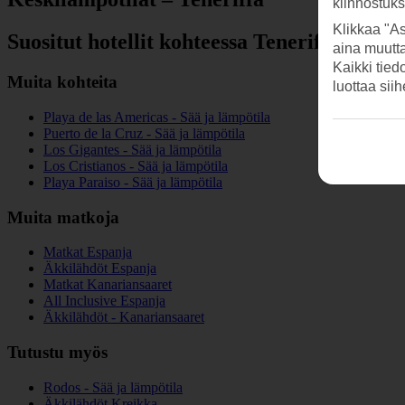
kiinnostuk
Klikkaa "As
Suositut hotellit kohteessa Teneriffa
aina muutt
Kaikki tied
Muita kohteita
luottaa sii
Playa de las Americas - Sää ja lämpötila
Puerto de la Cruz - Sää ja lämpötila
Los Gigantes - Sää ja lämpötila
Los Cristianos - Sää ja lämpötila
Playa Paraiso - Sää ja lämpötila
Muita matkoja
Matkat Espanja
Äkkilähdöt Espanja
Matkat Kanariansaaret
All Inclusive Espanja
Äkkilähdöt - Kanariansaaret
Tutustu myös
Rodos - Sää ja lämpötila
Äkkilähdöt Kreikka