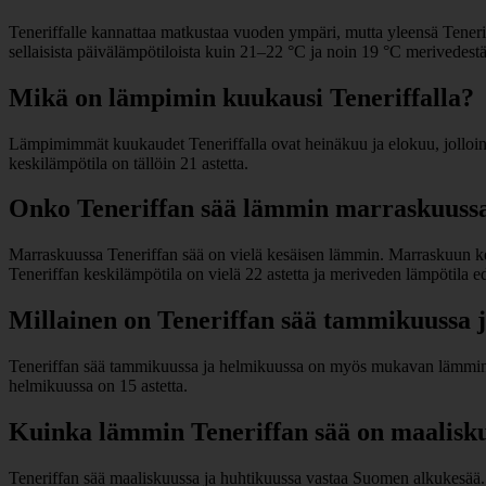
Teneriffalle kannattaa matkustaa vuoden ympäri, mutta yleensä Teneriff
sellaisista päivälämpötiloista kuin 21–22 °C ja noin 19 °C merivedestä
Mikä on lämpimin kuukausi Teneriffalla?
Lämpimimmät kuukaudet Teneriffalla ovat heinäkuu ja elokuu, jolloin 
keskilämpötila on tällöin 21 astetta.
Onko Teneriffan sää lämmin marraskuussa
Marraskuussa Teneriffan sää on vielä kesäisen lämmin. Marraskuun kesk
Teneriffan keskilämpötila on vielä 22 astetta ja meriveden lämpötila e
Millainen on Teneriffan sää tammikuussa 
Teneriffan sää tammikuussa ja helmikuussa on myös mukavan lämmin. T
helmikuussa on 15 astetta.
Kuinka lämmin Teneriffan sää on maalisku
Teneriffan sää maaliskuussa ja huhtikuussa vastaa Suomen alkukesää. M