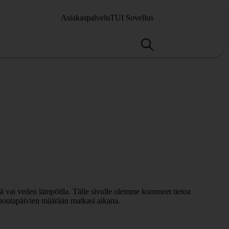
Asiakaspalvelu
TUI Sovellus
ärä vai veden lämpötila. Tälle sivulle olemme koonneet tietoa
ä poutapäivien määrään matkasi aikana.