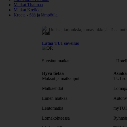
Matkat Thaimaa
Matkat Kreikka
Kreeta - Sää ja lämpötila
Uutisia, tarjouksia, lomavinkkejä.
Tilaa uuti
Lataa TUI-sovellus
Suositut matkat
Hotell
Hyvä tietää
Asiaka
Maksut ja matkaliput
TUI-sov
Matkaehdot
Lomapa
Ennen matkaa
Autonv
Lentomatka
myTUI
Lomakohteessa
Ryhmäm