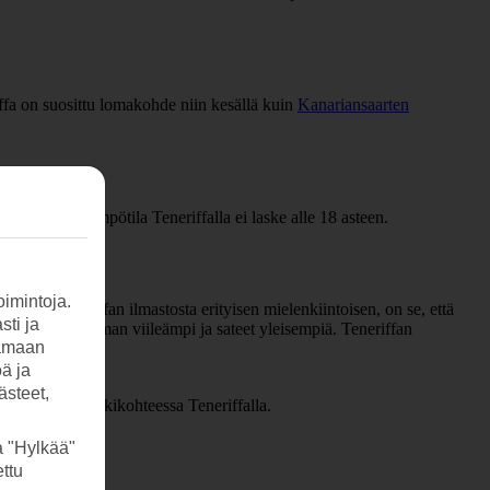
fa on suosittu lomakohde niin kesällä kuin
Kanariansaarten
 meriveden lämpötila Teneriffalla ei laske alle 18 asteen.
imintoja.
 tekee Teneriffan ilmastosta erityisen mielenkiintoisen, on se, että
sti ja
ilmasto on hieman viileämpi ja sateet yleisempiä. Teneriffan
tamaan
öä ja
ssa
, [Los
ästeet,
n muussa suosikkikohteessa Teneriffalla.
a "Hylkää"
ttu