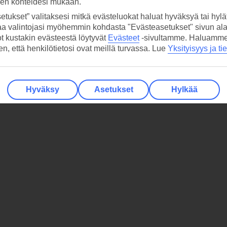
sen kohteidesi mukaan.
etukset” valitaksesi mitkä evästeluokat haluat hyväksyä tai hylät
aa valintojasi myöhemmin kohdasta "Evästeasetukset" sivun ala
ot kustakin evästeestä löytyvät
Evästeet
-sivultamme.
Haluamme, 
hen, että henkilötietosi ovat meillä turvassa. Lue
Yksityisyys ja ti
Hyväksy
Asetukset
Hylkää