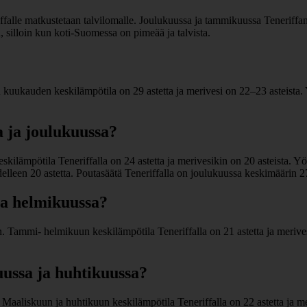
alle matkustetaan talvilomalle. Joulukuussa ja tammikuussa Teneriffan s
, silloin kun koti-Suomessa on pimeää ja talvista.
kuukauden keskilämpötila on 29 astetta ja merivesi on 22–23 asteista. 
 ja joulukuussa?
ilämpötila Teneriffalla on 24 astetta ja merivesikin on 20 asteista. Y
delleen 20 astetta. Poutasäätä Teneriffalla on joulukuussa keskimäärin 2
ja helmikuussa?
ammi- helmikuun keskilämpötila Teneriffalla on 21 astetta ja merivesi
ussa ja huhtikuussa?
aaliskuun ja huhtikuun keskilämpötila Teneriffalla on 22 astetta ja mer