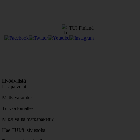
TUI Finland
Hyödyllistä
Lisäpalvelut
Matkavakuutus
Turvaa lomallesi
Miksi valita matkapaketti?
Hae TUI.fi -sivustolta