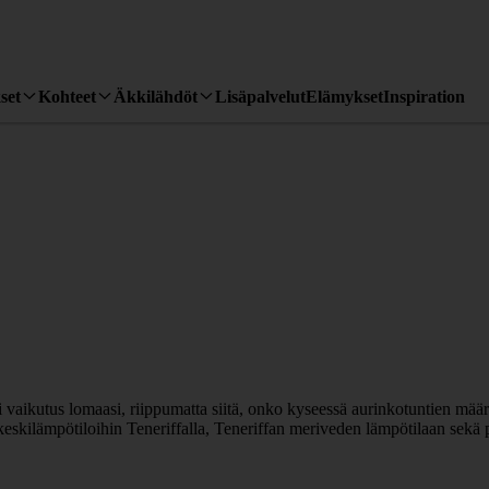
set
Kohteet
Äkkilähdöt
Lisäpalvelut
Elämykset
Inspiration
uri vaikutus lomaasi, riippumatta siitä, onko kyseessä aurinkotuntien mä
n keskilämpötiloihin Teneriffalla, Teneriffan meriveden lämpötilaan sek