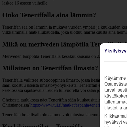
laskee 16 asteen vaiheille.
Onko Teneriffalla aina lämmin?
Teneriffan sää on lämmin ja mukava vuoden ympäri ja kuukauden keski
vilkkaimmalla matkailukaudella, joka ulottuu marraskuusta aina helm
Mikä on meriveden lämpötila Teneriffalla
Yksityisyy
Meriveden lämpötila Teneriffalla kesäkuukausina on 22–23 astetta, jote
Millainen on Teneriffan ilmasto?
Käytämme s
Teneriffalla vallitsee subtrooppinen ilmasto, jossa kesät ovat kuumia j
Osa evästei
saari koostuu useista ilmastovyöhykkeistä. Teneriffan eteläosassa on
turvallises
keskiosassa sijaitsevalla Teiden tulivuorella voi sataa jopa lunta.
käyttökokem
Oheisesta taulukosta näet Teneriffan sään kuukausittain ja lomakohteit
tallentamaan
Christianosissa]
https://www.tui.fi/matkat/espanja/teneriffa/los-cristian
tilastot ja 
Teneriffan hotellivalikoimaamme voit tutustua lähemmin alempana.
Klikkaamal
hyväksyt v
Keskilämpötilat – Teneriffa