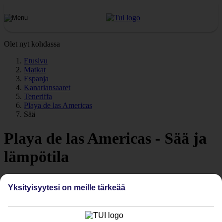
Olet nyt kohdassa
Etusivu
Matkat
Espanja
Kanariansaaret
Teneriffa
Playa de las Americas
Sää
Playa de las Americas - Sää ja
lämpötila
Yksityisyytesi on meille tärkeää
Millainen sää on
Playa de las Americasissa
? Playa de las Americasin
säällä ja lämpötilalla on suuri vaikutus lomaasi, riippumatta siitä,
onko kyseessä aurinkotuntien määrä vai veden lämpötila. Tälle