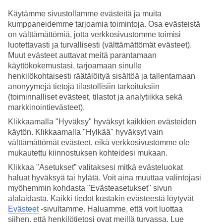
sivulle olemme koonneet tietoa Playa de las Americasin säästä ja
lämpötilasta kuukausittain. Tutustu päivän ja yön keskilämpötiloihin
Käytämme sivustollamme evästeitä ja muita
Playa de las Americasissa, Playa de las Americasin meriveden
kumppaneidemme tarjoamia toimintoja. Osa evästeistä
lämpötilaan sekä poutapäivien määrään matkasi aikana.
on välttämättömiä, jotta verkkosivustomme toimisi
luotettavasti ja turvallisesti (välttämättömät evästeet).
Mikä on paras aika matkustaa Playa de
Muut evästeet auttavat meitä parantamaan
las Americasiin?
käyttökokemustasi, tarjoamaan sinulle
henkilökohtaisesti räätälöityä sisältöä ja tallentamaan
Playa de las Americasiin kannattaa matkustaa vuoden ympäri, mutta
anonyymejä tietoja tilastollisiin tarkoituksiin
yleensä Playa de las Americasiin matkustetaan talvilomalle.
(toiminnalliset evästeet, tilastot ja analytiikka sekä
Joulukuussa ja tammikuussa Playa de las Americasin sää ei ole niin
markkinointievästeet).
lämmin kuin kesällä ja syksyllä, mutta kuka ei nauttisi sellaisista
päivälämpötiloista kuin 21–22 °C ja noin 19 °C merivedestä, silloin
Klikkaamalla "Hyväksy" hyväksyt kaikkien evästeiden
kun koti-Suomessa on pimeää ja talvista.
käytön. Klikkaamalla "Hylkää" hyväksyt vain
välttämättömät evästeet, eikä verkkosivustomme ole
Mikä on lämpimin kuukausi Playa de las
mukautettu kiinnostuksen kohteidesi mukaan.
Americasissa?
Klikkaa "Asetukset” valitaksesi mitkä evästeluokat
haluat hyväksyä tai hylätä. Voit aina muuttaa valintojasi
Lämpimimmät kuukaudet Playa de las Americasissa ovat heinäkuu
myöhemmin kohdasta "Evästeasetukset" sivun
ja elokuu, jolloin kuukauden keskilämpötila on 29 astetta ja merivesi
alalaidasta. Kaikki tiedot kustakin evästeestä löytyvät
on 22-23 asteista. Yötkin ovat Playa de las Americasissa heinä-
Evästeet
-sivultamme.
Haluamme, että voit luottaa
elokuussa ihanan lämpimiä ja yön keskilämpötila on tällöin 21
siihen, että henkilötietosi ovat meillä turvassa. Lue
astetta.