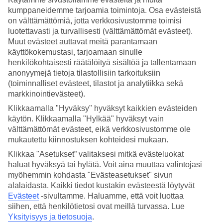
kyseessä aurinkotuntien määrä vai veden lämpötila. Tälle sivulle
kumppaneidemme tarjoamia toimintoja. Osa evästeistä
olemme koonneet tietoa Playa del Inglesin säästä ja lämpötilasta
kuukausittain. Tutustu päivän ja yön keskilämpötiloihin Playa del
on välttämättömiä, jotta verkkosivustomme toimisi
Inglesissä, Playa del Inglesin meriveden lämpötilaan sekä
luotettavasti ja turvallisesti (välttämättömät evästeet).
poutapäivien määrään matkasi aikana.
Muut evästeet auttavat meitä parantamaan
käyttökokemustasi, tarjoamaan sinulle
Milloin kannattaa matkustaa Playa del
henkilökohtaisesti räätälöityä sisältöä ja tallentamaan
Inglesiin?
anonyymejä tietoja tilastollisiin tarkoituksiin
(toiminnalliset evästeet, tilastot ja analytiikka sekä
markkinointievästeet).
Playa del Inglesiin kannattaa matkustaa vuoden ympäri, mutta
yleensä Playa del Inglesiin matkustetaan talvilomalle. Joulukuussa ja
Klikkaamalla "Hyväksy" hyväksyt kaikkien evästeiden
tammikuussa Playa del Inglesin sää ei ole niin lämmin kuin kesällä
käytön. Klikkaamalla "Hylkää" hyväksyt vain
ja syksyllä, mutta kuka ei nauttisi sellaisista päivälämpötiloista kuin
välttämättömät evästeet, eikä verkkosivustomme ole
21–22 °C ja noin 18 asteisesta merivedestä, silloin kun koti-
Suomessa on pimeää ja talvista.
mukautettu kiinnostuksen kohteidesi mukaan.
Klikkaa "Asetukset” valitaksesi mitkä evästeluokat
Millainen on Playa del Inglesin sää
haluat hyväksyä tai hylätä. Voit aina muuttaa valintojasi
joulukuussa?
myöhemmin kohdasta "Evästeasetukset" sivun
alalaidasta. Kaikki tiedot kustakin evästeestä löytyvät
Joulukuussa Playa del Inglesin sää vastaa Suomen alkukesää.
Evästeet
-sivultamme.
Haluamme, että voit luottaa
Joulukuun keskilämpötila Playa del Inglesissä on 22 astetta ja
siihen, että henkilötietosi ovat meillä turvassa. Lue
merivesikin on 19 asteista. Yön keskilämpötila Playa del Inglesissä
Yksityisyys ja tietosuoja
.
joulukuussa on 15 astetta. Poutasäätä Playa del Inglesissä on