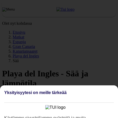
Olet nyt kohdassa
Etusivu
Matkat
Espanja
Gran Canaria
Kanariansaaret
Playa del Ingles
Sää
Playa del Ingles - Sää ja
lämpötila
Yksityisyytesi on meille tärkeää
Millainen sää on
Playa del Inglesissä
? Playa del Inglesin säällä ja
lämpötilalla on suuri vaikutus lomaasi, riippumatta siitä, onko
Käytämme sivustollamme evästeitä ja muita