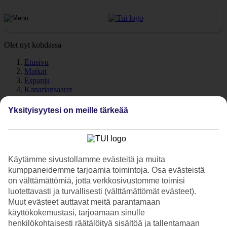
Olet nyt kohdassa
Etusivu
Matkat
Espanja
Kanariansaaret
Teneriffa
Playa Paraiso
Yksityisyytesi on meille tärkeää
Sää
Playa Paraiso - Sää ja
lämpötila
Käytämme sivustollamme evästeitä ja muita
kumppaneidemme tarjoamia toimintoja. Osa evästeistä
on välttämättömiä, jotta verkkosivustomme toimisi
luotettavasti ja turvallisesti (välttämättömät evästeet).
Muut evästeet auttavat meitä parantamaan
Katso sää ja lämpötila -
Playa Paraiso
. Tarvitsetko illaksi lämmintä
käyttökokemustasi, tarjoamaan sinulle
päälle? Pidätkö lämpimästä merivedestä? Tutustu päivän ja yön
henkilökohtaisesti räätälöityä sisältöä ja tallentamaan