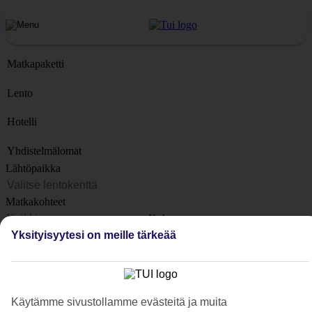
Matkapaketti
Lento
Hotelli
Yhdistelmälomat
Lähtöpaikka
Matkakohteet
Kohteet
Yksityisyytesi on meille tärkeää
Lähtöpäivä
Matkan kesto
1 viikko
Matkustajien lukumäärä
Käytämme sivustollamme evästeitä ja muita