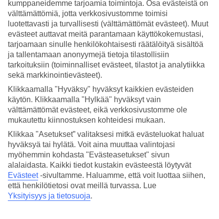
kumppaneidemme tarjoamia toimintoja. Osa evästeistä on
välttämättömiä, jotta verkkosivustomme toimisi
Hae
luotettavasti ja turvallisesti (välttämättömät evästeet). Muut
evästeet auttavat meitä parantamaan käyttökokemustasi,
tarjoamaan sinulle henkilökohtaisesti räätälöityä sisältöä
ja tallentamaan anonyymejä tietoja tilastollisiin
Olet nyt kohdassa
tarkoituksiin (toiminnalliset evästeet, tilastot ja analytiikka
sekä markkinointievästeet).
Etusivu
Matkat
Klikkaamalla "Hyväksy" hyväksyt kaikkien evästeiden
Kroatia
käytön. Klikkaamalla "Hylkää" hyväksyt vain
Makarskan Riviera
välttämättömät evästeet, eikä verkkosivustomme ole
Tucepi
Äkkilähdöt
mukautettu kiinnostuksen kohteidesi mukaan.
Klikkaa "Asetukset” valitaksesi mitkä evästeluokat haluat
SUURI LOMAOUTLET
hyväksyä tai hylätä. Voit aina muuttaa valintojasi
Tee löytöjä »
myöhemmin kohdasta "Evästeasetukset" sivun
alalaidasta. Kaikki tiedot kustakin evästeestä löytyvät
Evästeet
-sivultamme.
Haluamme, että voit luottaa siihen,
Äkkilähdöt Tucepi
että henkilötietosi ovat meillä turvassa. Lue
Yksityisyys ja tietosuoja
.
Haluatko reissuun helposti ja nopeasti? Katso
äkkilähdöt
Tucepi
eli
lomat lähiviikoille suorilla lennoilla tältä sivulta. Kun löydät sopivan