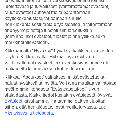
on välttämättömiä, jotta verkkosivustomme toimisi
luotettavasti ja turvallisesti (välttämättömät evästeet).
Hae
Muut evästeet auttavat meitä parantamaan
käyttökokemustasi, tarjoamaan sinulle
henkilökohtaisesti räätälöityä sisältöä ja tallentamaan
anonyymejä tietoja tilastollisiin tarkoituksiin
Olet nyt kohdassa
(toiminnalliset evästeet, tilastot ja analytiikka sekä
markkinointievästeet).
Etusivu
Matkat
Klikkaamalla "Hyväksy" hyväksyt kaikkien evästeiden
Unkari
käytön. Klikkaamalla "Hylkää" hyväksyt vain
Äkkilähdöt
välttämättömät evästeet, eikä verkkosivustomme ole
mukautettu kiinnostuksen kohteidesi mukaan.
Äkkilähdöt Unkari
Klikkaa "Asetukset” valitaksesi mitkä evästeluokat
haluat hyväksyä tai hylätä. Voit aina muuttaa valintojasi
Haluatko reissuun helposti ja nopeasti? Katso
äkkilähdöt
Unkari
eli
myöhemmin kohdasta "Evästeasetukset" sivun
lomat lähiviikoille tältä sivulta. Kun löydät sopivan äkkilähdön,
alalaidasta. Kaikki tiedot kustakin evästeestä löytyvät
varaa matkasi heti. Äkkilähdöillä paikkoja on rajoitetusti ja
Evästeet
-sivultamme.
Haluamme, että voit luottaa
edullisimmat matkat myydään nopeasti! Huomioithan, että
siihen, että henkilötietosi ovat meillä turvassa. Lue
äkkilähtöjä kohteeseen Unkari ei ole aina tarjolla. Katso
kaikki
Yksityisyys ja tietosuoja
.
TUIn äkkilähdöt
. Varaa
Unkari – matkat
Keski-Eurooppaan
viikonlopuksi tai koko viikoksi ja nauti lomastasi!