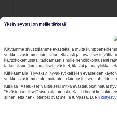
Yksityisyytesi on meille tärkeää
Käytämme sivustollamme evästeitä ja muita kumppaneidemme t
verkkosivustomme toimisi luotettavasti ja turvallisesti (vält
4/7
käyttökokemustasi, tarjoamaan sinulle henkilökohtaisesti räätä
tarkoituksiin (toiminnalliset evästeet, tilastot ja analytiikka s
Klikkaamalla "Hyväksy" hyväksyt kaikkien evästeiden käytön.
verkkosivustomme ole mukautettu kiinnostuksen kohteidesi 
Klikkaa "Asetukset” valitaksesi mitkä evästeluokat haluat hy
"Evästeasetukset" sivun alalaidasta. Kaikki tiedot kustakin ev
siihen, että henkilötietosi ovat meillä turvassa. Lue
Yksityisyy