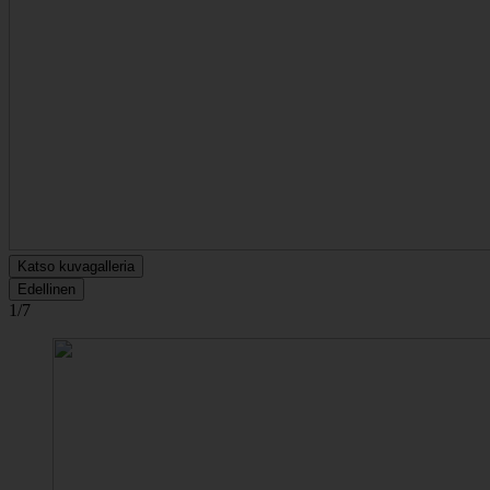
Katso kuvagalleria
Edellinen
1/7