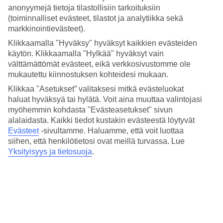
anonyymejä tietoja tilastollisiin tarkoituksiin
Varaa
Rijekan
matka ja tutustu yhteen Kroatian aidoimmista
rannikkokaupungeista, josta käsin tutustut helposti Kvarnerlahden
(toiminnalliset evästeet, tilastot ja analytiikka sekä
moniin saariin!
markkinointievästeet).
Klikkaamalla "Hyväksy" hyväksyt kaikkien evästeiden
Keskilämpötilat – Rijeka
käytön. Klikkaamalla "Hylkää" hyväksyt vain
välttämättömät evästeet, eikä verkkosivustomme ole
Suositut hotellit kohteessa Rijeka
mukautettu kiinnostuksen kohteidesi mukaan.
Klikkaa "Asetukset” valitaksesi mitkä evästeluokat
Muita kohteita
haluat hyväksyä tai hylätä. Voit aina muuttaa valintojasi
myöhemmin kohdasta "Evästeasetukset" sivun
Vrsar - Sää ja lämpötila
alalaidasta. Kaikki tiedot kustakin evästeestä löytyvät
Zadarin rannikko - Sää ja lämpötila
Evästeet
-sivultamme.
Haluamme, että voit luottaa
Novigrad - Sää ja lämpötila
Rovinj - Sää ja lämpötila
siihen, että henkilötietosi ovat meillä turvassa. Lue
Umag - Sää ja lämpötila
Yksityisyys ja tietosuoja
.
Muita matkoja
Äkkilähdöt Vrsar
Äkkilähdöt Rovinj
Äkkilähdöt Pula
Äkkilähdöt Podgora