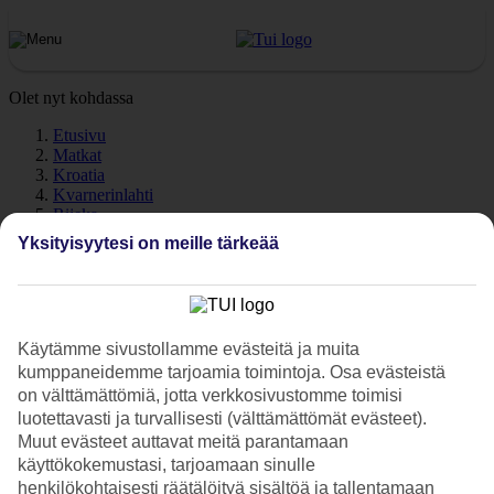
Olet nyt kohdassa
Etusivu
Matkat
Kroatia
Kvarnerinlahti
Rijeka
Sää
Yksityisyytesi on meille tärkeää
Rijeka – Sää ja lämpötila
Käytämme sivustollamme evästeitä ja muita
kumppaneidemme tarjoamia toimintoja. Osa evästeistä
Katso sää ja lämpötilat – Rijeka
on välttämättömiä, jotta verkkosivustomme toimisi
Kuinka lämmintä Rijekassa on lomasi aikana? Hyvä kysymys. Sää
luotettavasti ja turvallisesti (välttämättömät evästeet).
ja ilmasto vaikuttavat olennaisesti lomaasi, on sitten kyse meriveden
Muut evästeet auttavat meitä parantamaan
lämpötilasta tai poutapäivien määrästä. Olemme keränneet tänne
käyttökokemustasi, tarjoamaan sinulle
tietoja Rijekan säästä kuukausi kuukaudelta.
henkilökohtaisesti räätälöityä sisältöä ja tallentamaan