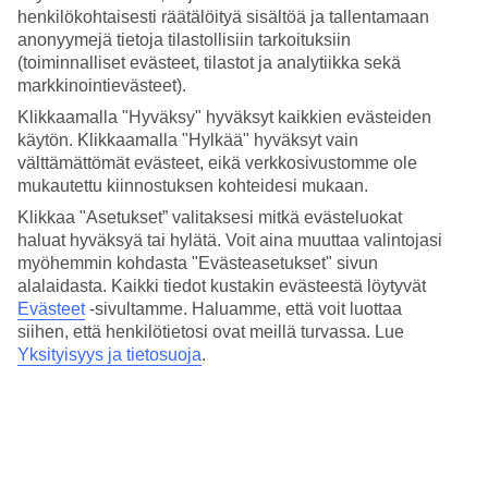
Keskilämpötilat – Porec
henkilökohtaisesti räätälöityä sisältöä ja tallentamaan
anonyymejä tietoja tilastollisiin tarkoituksiin
Suositut hotellit kohteessa Porec
(toiminnalliset evästeet, tilastot ja analytiikka sekä
markkinointievästeet).
Muita kohteita
Klikkaamalla "Hyväksy" hyväksyt kaikkien evästeiden
käytön. Klikkaamalla "Hylkää" hyväksyt vain
Makarska - Sää ja lämpötila
välttämättömät evästeet, eikä verkkosivustomme ole
Umag - Sää ja lämpötila
mukautettu kiinnostuksen kohteidesi mukaan.
Pula - Sää ja lämpötila
Podgora - Sää ja lämpötila
Klikkaa "Asetukset” valitaksesi mitkä evästeluokat
Dubrovnik - Sää ja lämpötila
haluat hyväksyä tai hylätä. Voit aina muuttaa valintojasi
myöhemmin kohdasta "Evästeasetukset" sivun
Muita matkoja
alalaidasta. Kaikki tiedot kustakin evästeestä löytyvät
Evästeet
-sivultamme.
Haluamme, että voit luottaa
Äkkilähdöt Zadarin rannikko
siihen, että henkilötietosi ovat meillä turvassa. Lue
All Inclusive Zadarin rannikko
Yksityisyys ja tietosuoja
.
Matkat Kroatia
Hotellit Split
Matkat Split
Tutustu myös
Firenze - Sää ja lämpötila